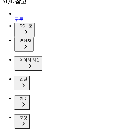
SQL 참고
구문
SQL 문
연산자
데이터 타입
엔진
함수
포맷