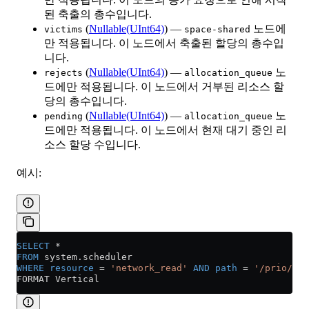
된 축출의 총수입니다.
(
Nullable(UInt64)
) —
노드에
victims
space-shared
만 적용됩니다. 이 노드에서 축출된 할당의 총수입
니다.
(
Nullable(UInt64)
) —
노
rejects
allocation_queue
드에만 적용됩니다. 이 노드에서 거부된 리소스 할
당의 총수입니다.
(
Nullable(UInt64)
) —
노
pending
allocation_queue
드에만 적용됩니다. 이 노드에서 현재 대기 중인 리
소스 할당 수입니다.
예시:
SELECT
 *
FROM
 system
.
scheduler
WHERE
 resource
 =
 'network_read'
 AND
 path
 =
 '/prio/fai
FORMAT Vertical