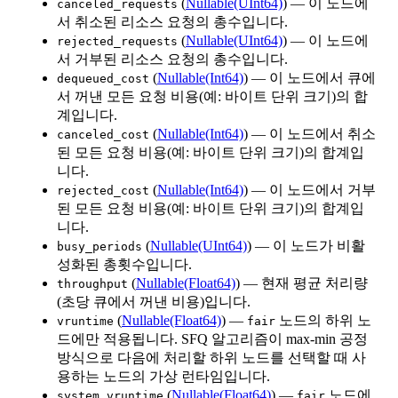
(
Nullable(UInt64)
) — 이 노드에
canceled_requests
서 취소된 리소스 요청의 총수입니다.
(
Nullable(UInt64)
) — 이 노드에
rejected_requests
서 거부된 리소스 요청의 총수입니다.
(
Nullable(Int64)
) — 이 노드에서 큐에
dequeued_cost
서 꺼낸 모든 요청 비용(예: 바이트 단위 크기)의 합
계입니다.
(
Nullable(Int64)
) — 이 노드에서 취소
canceled_cost
된 모든 요청 비용(예: 바이트 단위 크기)의 합계입
니다.
(
Nullable(Int64)
) — 이 노드에서 거부
rejected_cost
된 모든 요청 비용(예: 바이트 단위 크기)의 합계입
니다.
(
Nullable(UInt64)
) — 이 노드가 비활
busy_periods
성화된 총횟수입니다.
(
Nullable(Float64)
) — 현재 평균 처리량
throughput
(초당 큐에서 꺼낸 비용)입니다.
(
Nullable(Float64)
) —
노드의 하위 노
vruntime
fair
드에만 적용됩니다. SFQ 알고리즘이 max-min 공정
방식으로 다음에 처리할 하위 노드를 선택할 때 사
용하는 노드의 가상 런타임입니다.
(
Nullable(Float64)
) —
노드에
system_vruntime
fair