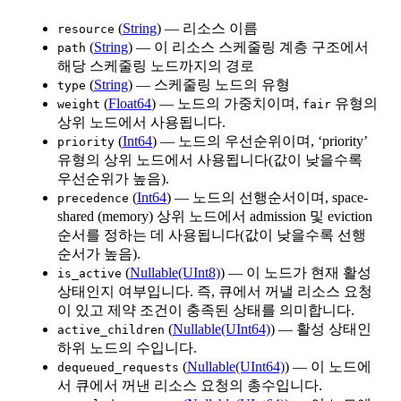
(
String
) — 리소스 이름
resource
(
String
) — 이 리소스 스케줄링 계층 구조에서
path
해당 스케줄링 노드까지의 경로
(
String
) — 스케줄링 노드의 유형
type
(
Float64
) — 노드의 가중치이며,
유형의
weight
fair
상위 노드에서 사용됩니다.
(
Int64
) — 노드의 우선순위이며, ‘priority’
priority
유형의 상위 노드에서 사용됩니다(값이 낮을수록
우선순위가 높음).
(
Int64
) — 노드의 선행순서이며, space-
precedence
shared (memory) 상위 노드에서 admission 및 eviction
순서를 정하는 데 사용됩니다(값이 낮을수록 선행
순서가 높음).
(
Nullable(UInt8)
) — 이 노드가 현재 활성
is_active
상태인지 여부입니다. 즉, 큐에서 꺼낼 리소스 요청
이 있고 제약 조건이 충족된 상태를 의미합니다.
(
Nullable(UInt64)
) — 활성 상태인
active_children
하위 노드의 수입니다.
(
Nullable(UInt64)
) — 이 노드에
dequeued_requests
서 큐에서 꺼낸 리소스 요청의 총수입니다.