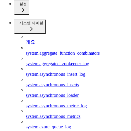
설정
시스템 테이블
개요
system.aggregate_function_combinators
system.aggregated_zookeeper_log
system.asynchronous_insert_log
system.asynchronous_inserts
system.asynchronous_loader
system.asynchronous_metric_log
system.asynchronous_metrics
system.azure_queue_log