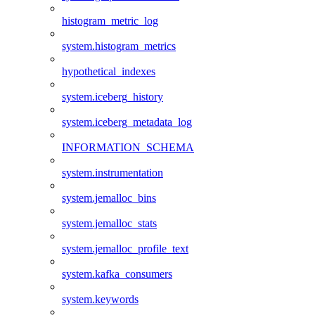
histogram_metric_log
system.histogram_metrics
hypothetical_indexes
system.iceberg_history
system.iceberg_metadata_log
INFORMATION_SCHEMA
system.instrumentation
system.jemalloc_bins
system.jemalloc_stats
system.jemalloc_profile_text
system.kafka_consumers
system.keywords