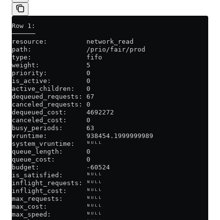
Row 1:
──────
resource:          network_read
path:              /prio/fair/prod
type:              fifo
weight:            5
priority:          0
is_active:         0
active_children:   0
dequeued_requests: 67
canceled_requests: 0
dequeued_cost:     4692272
canceled_cost:     0
busy_periods:      63
vruntime:          938454.1999999989
system_vruntime:   ᴺᵁᴸᴸ
queue_length:      0
queue_cost:        0
budget:            -60524
is_satisfied:      ᴺᵁᴸᴸ
inflight_requests: ᴺᵁᴸᴸ
inflight_cost:     ᴺᵁᴸᴸ
max_requests:      ᴺᵁᴸᴸ
max_cost:          ᴺᵁᴸᴸ
max_speed:         ᴺᵁᴸᴸ