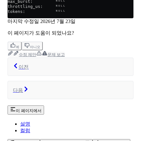
max_burst:         ᴺᵁᴸᴸ
throttling_us:     ᴺᵁᴸᴸ
tokens:            ᴺᵁᴸᴸ
마지막 수정일
2026년 7월 23일
이 페이지가 도움이 되었나요?
예
아니오
수정 제안
문제 보고
이전
다음
이 페이지에서
설명
컬럼