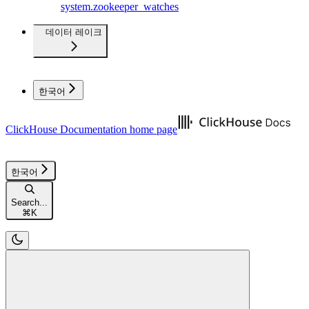
system.zookeeper_watches
데이터 레이크
한국어
ClickHouse Documentation
home page
한국어
Search...
⌘
K