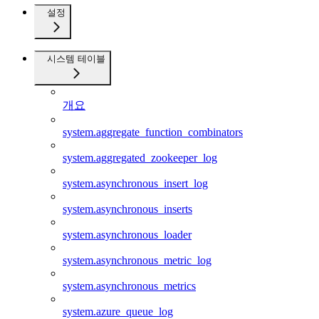
설정
시스템 테이블
개요
system.aggregate_function_combinators
system.aggregated_zookeeper_log
system.asynchronous_insert_log
system.asynchronous_inserts
system.asynchronous_loader
system.asynchronous_metric_log
system.asynchronous_metrics
system.azure_queue_log