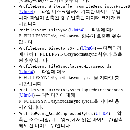
(write/pwrite)가 실패한 횟수입니다.
ProfileEvent_WriteBufferFromFileDescriptorWriteB
(
UInt64
) — 파일 디스크립터에 기록한 바이트 수입
니다. 파일이 압축된 경우 압축된 데이터 크기가 표
시됩니다.
(
UInt64
) — 파일에 대해
ProfileEvent_FileSync
F_FULLFSYNC/fsync/fdatasync 함수가 호출된 횟수
입니다.
(
UInt64
) — 디렉터리
ProfileEvent_DirectorySync
에 대해 F_FULLFSYNC/fsync/fdatasync 함수가 호출
된 횟수입니다.
ProfileEvent_FileSyncElapsedMicroseconds
(
UInt64
) — 파일에 대해
F_FULLFSYNC/fsync/fdatasync syscall을 기다린 총
시간입니다.
ProfileEvent_DirectorySyncElapsedMicroseconds
(
UInt64
) — 디렉터리에 대해
F_FULLFSYNC/fsync/fdatasync syscall을 기다린 총
시간입니다.
(
UInt64
) — 압
ProfileEvent_ReadCompressedBytes
축된 소스(파일, 네트워크)에서 읽은 바이트 수(압축
해제 전 바이트 수)입니다.