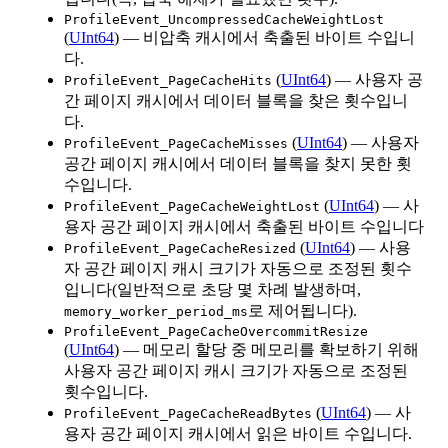
ProfileEvent_UncompressedCacheWeightLost
(
UInt64
) — 비압축 캐시에서 축출된 바이트 수입니
다.
(
UInt64
) — 사용자 공
ProfileEvent_PageCacheHits
간 페이지 캐시에서 데이터 블록을 찾은 횟수입니
다.
(
UInt64
) — 사용자
ProfileEvent_PageCacheMisses
공간 페이지 캐시에서 데이터 블록을 찾지 못한 횟
수입니다.
(
UInt64
) — 사
ProfileEvent_PageCacheWeightLost
용자 공간 페이지 캐시에서 축출된 바이트 수입니다
(
UInt64
) — 사용
ProfileEvent_PageCacheResized
자 공간 페이지 캐시 크기가 자동으로 조정된 횟수
입니다(일반적으로 초당 몇 차례 발생하며,
로 제어됩니다).
memory_worker_period_ms
ProfileEvent_PageCacheOvercommitResize
(
UInt64
) — 메모리 할당 중 메모리를 확보하기 위해
사용자 공간 페이지 캐시 크기가 자동으로 조정된
횟수입니다.
(
UInt64
) — 사
ProfileEvent_PageCacheReadBytes
용자 공간 페이지 캐시에서 읽은 바이트 수입니다.