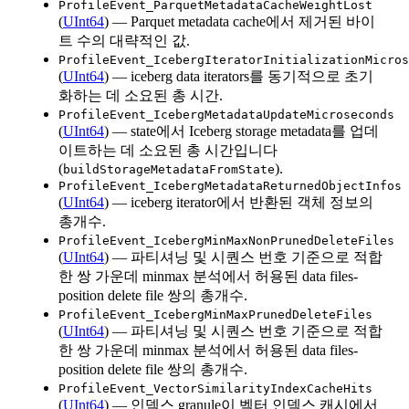
ProfileEvent_ParquetMetadataCacheWeightLost
(
UInt64
) — Parquet metadata cache에서 제거된 바이
트 수의 대략적인 값.
ProfileEvent_IcebergIteratorInitializationMicros
(
UInt64
) — iceberg data iterators를 동기적으로 초기
화하는 데 소요된 총 시간.
ProfileEvent_IcebergMetadataUpdateMicroseconds
(
UInt64
) — state에서 Iceberg storage metadata를 업데
이트하는 데 소요된 총 시간입니다
(
).
buildStorageMetadataFromState
ProfileEvent_IcebergMetadataReturnedObjectInfos
(
UInt64
) — iceberg iterator에서 반환된 객체 정보의
총개수.
ProfileEvent_IcebergMinMaxNonPrunedDeleteFiles
(
UInt64
) — 파티셔닝 및 시퀀스 번호 기준으로 적합
한 쌍 가운데 minmax 분석에서 허용된 data files-
position delete file 쌍의 총개수.
ProfileEvent_IcebergMinMaxPrunedDeleteFiles
(
UInt64
) — 파티셔닝 및 시퀀스 번호 기준으로 적합
한 쌍 가운데 minmax 분석에서 허용된 data files-
position delete file 쌍의 총개수.
ProfileEvent_VectorSimilarityIndexCacheHits
(
UInt64
) — 인덱스 granule이 벡터 인덱스 캐시에서