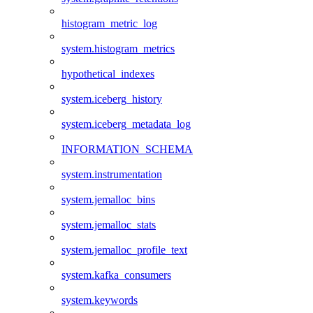
histogram_metric_log
system.histogram_metrics
hypothetical_indexes
system.iceberg_history
system.iceberg_metadata_log
INFORMATION_SCHEMA
system.instrumentation
system.jemalloc_bins
system.jemalloc_stats
system.jemalloc_profile_text
system.kafka_consumers
system.keywords