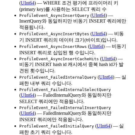
(
UInt64
) — WHERE 조건 평가에 프라이머리 키
(primary key)를 사용하는 SELECT 쿼리 수
(
UInt64
) —
ProfileEvent_AsyncInsertQuery
InsertQuery와 동일하지만 비동기 INSERT 쿼리에만
적용됩니다.
(
UInt64
) — 비동
ProfileEvent_AsyncInsertBytes
기 INSERT 쿼리의 데이터 크기(바이트)입니다.
(
UInt64
) — 비동기
ProfileEvent_AsyncInsertRows
INSERT 쿼리로 삽입된 행 수입니다.
(
UInt64
) —
ProfileEvent_AsyncInsertCacheHits
비동기 INSERT hash id 캐시에서 중복 hash id가 발
견된 횟수입니다.
(
UInt64
) — 실
ProfileEvent_FailedInternalQuery
패한 내부 쿼리 수입니다.
ProfileEvent_FailedInternalSelectQuery
(
UInt64
) — FailedInternalQuery와 동일하지만
SELECT 쿼리에만 적용됩니다.
ProfileEvent_FailedInternalInsertQuery
(
UInt64
) — FailedInternalQuery와 동일하지만
INSERT 쿼리에만 적용됩니다.
(
UInt64
) — 실
ProfileEvent_FailedInitialQuery
패한 초기 쿼리 수입니다.