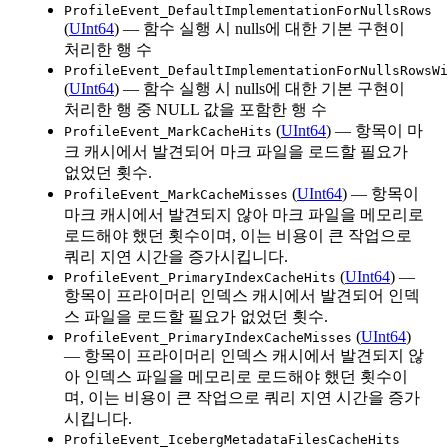
ProfileEvent_DefaultImplementationForNullsRows
(
UInt64
) — 함수 실행 시 nulls에 대한 기본 구현이
처리한 행 수
ProfileEvent_DefaultImplementationForNullsRowsWi
(
UInt64
) — 함수 실행 시 nulls에 대한 기본 구현이
처리한 행 중 NULL 값을 포함한 행 수
(
UInt64
) — 항목이 마
ProfileEvent_MarkCacheHits
크 캐시에서 발견되어 마크 파일을 로드할 필요가
없었던 횟수.
(
UInt64
) — 항목이
ProfileEvent_MarkCacheMisses
마크 캐시에서 발견되지 않아 마크 파일을 메모리로
로드해야 했던 횟수이며, 이는 비용이 큰 작업으로
쿼리 지연 시간을 증가시킵니다.
(
UInt64
) —
ProfileEvent_PrimaryIndexCacheHits
항목이 프라이머리 인덱스 캐시에서 발견되어 인덱
스 파일을 로드할 필요가 없었던 횟수.
(
UInt64
)
ProfileEvent_PrimaryIndexCacheMisses
— 항목이 프라이머리 인덱스 캐시에서 발견되지 않
아 인덱스 파일을 메모리로 로드해야 했던 횟수이
며, 이는 비용이 큰 작업으로 쿼리 지연 시간을 증가
시킵니다.
ProfileEvent_IcebergMetadataFilesCacheHits