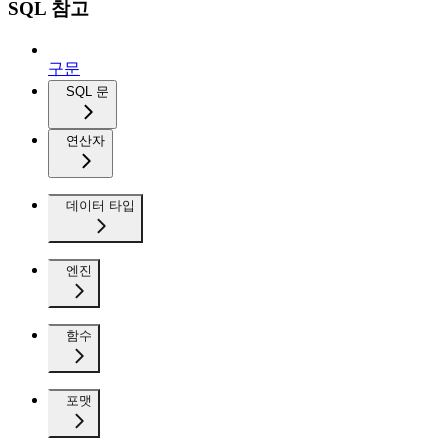
SQL 참고
구문
SQL 문
연산자
데이터 타입
엔진
함수
포맷