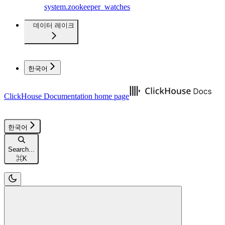
system.zookeeper_watches
데이터 레이크
한국어
ClickHouse Documentation
home page
한국어
Search...
⌘
K