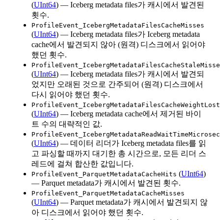
(
UInt64
) — Iceberg metadata files가 캐시에서 발견된
횟수.
ProfileEvent_IcebergMetadataFilesCacheMisses
(
UInt64
) — Iceberg metadata files가 Iceberg metadata
cache에서 발견되지 않아 (원격) 디스크에서 읽어야
했던 횟수.
ProfileEvent_IcebergMetadataFilesCacheStaleMisse
(
UInt64
) — Iceberg metadata files가 캐시에서 발견되
었지만 오래된 것으로 간주되어 (원격) 디스크에서
다시 읽어야 했던 횟수.
ProfileEvent_IcebergMetadataFilesCacheWeightLost
(
UInt64
) — Iceberg metadata cache에서 제거된 바이
트 수의 대략적인 값.
ProfileEvent_IcebergMetadataReadWaitTimeMicrosec
(
UInt64
) — 데이터 리더가 Iceberg metadata files를 읽
고 파싱할 때까지 대기한 총 시간으로, 모든 리더 스
레드에 걸쳐 합산한 값입니다.
(
UInt64
)
ProfileEvent_ParquetMetadataCacheHits
— Parquet metadata가 캐시에서 발견된 횟수.
ProfileEvent_ParquetMetadataCacheMisses
(
UInt64
) — Parquet metadata가 캐시에서 발견되지 않
아 디스크에서 읽어야 했던 횟수.