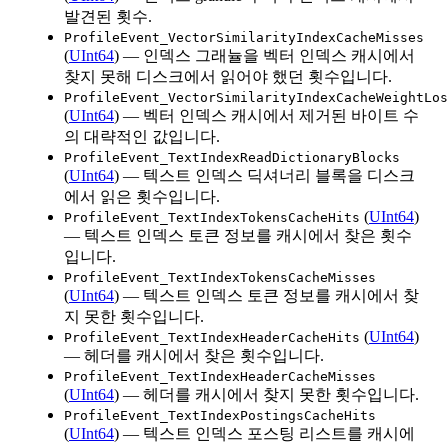
발견된 횟수.
ProfileEvent_VectorSimilarityIndexCacheMisses
(
UInt64
) — 인덱스 그래뉼을 벡터 인덱스 캐시에서
찾지 못해 디스크에서 읽어야 했던 횟수입니다.
ProfileEvent_VectorSimilarityIndexCacheWeightLos
(
UInt64
) — 벡터 인덱스 캐시에서 제거된 바이트 수
의 대략적인 값입니다.
ProfileEvent_TextIndexReadDictionaryBlocks
(
UInt64
) — 텍스트 인덱스 딕셔너리 블록을 디스크
에서 읽은 횟수입니다.
(
UInt64
)
ProfileEvent_TextIndexTokensCacheHits
— 텍스트 인덱스 토큰 정보를 캐시에서 찾은 횟수
입니다.
ProfileEvent_TextIndexTokensCacheMisses
(
UInt64
) — 텍스트 인덱스 토큰 정보를 캐시에서 찾
지 못한 횟수입니다.
(
UInt64
)
ProfileEvent_TextIndexHeaderCacheHits
— 헤더를 캐시에서 찾은 횟수입니다.
ProfileEvent_TextIndexHeaderCacheMisses
(
UInt64
) — 헤더를 캐시에서 찾지 못한 횟수입니다.
ProfileEvent_TextIndexPostingsCacheHits
(
UInt64
) — 텍스트 인덱스 포스팅 리스트를 캐시에