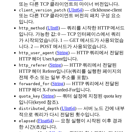
또는 다른 TCP 클라이언트의 마이너 버전입니다.
(
UInt64
) — clickhouse-client
client_version_patch
또는 다른 TCP 클라이언트 버전의 패치 구성 요소
입니다.
(
UInt8
) — 쿼리를 시작한 HTTP 메서드
http_method
입니다. 가능한 값: 0 — TCP 인터페이스에서 쿼리
가 시작되었습니다. 1 — GET 메서드가 사용되었습
니다. 2 — POST 메서드가 사용되었습니다.
(
String
) — HTTP 쿼리에서 전달된
http_user_agent
HTTP 헤더 UserAgent입니다.
(
String
) — HTTP 쿼리에서 전달된
http_referer
HTTP 헤더 Referer입니다(쿼리를 실행한 페이지의
전체 주소 또는 일부 주소를 포함).
(
String
) — HTTP 쿼리에서 전달된
forwarded_for
HTTP 헤더 X-Forwarded-For입니다.
(
String
) — 쿼터 설정에 지정된 quota key
quota_key
입니다(keyed 참조).
(
UInt64
) — 서버 노드 간에 내부
distributed_depth
적으로 쿼리가 다시 전달된 횟수입니다.
(
Float64
) — 요청 실행이 시작된 이후 경과
elapsed
한 시간(초)입니다.