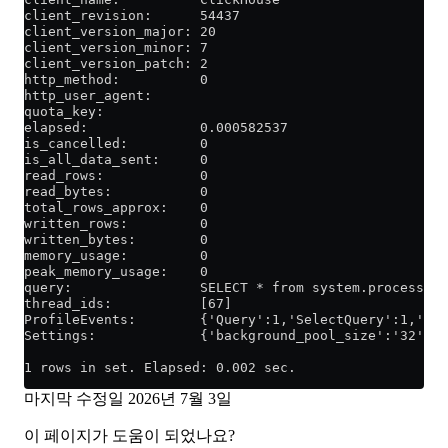
client_revision:      54437
client_version_major: 20
client_version_minor: 7
client_version_patch: 2
http_method:          0
http_user_agent:
quota_key:
elapsed:              0.000582537
is_cancelled:         0
is_all_data_sent:     0
read_rows:            0
read_bytes:           0
total_rows_approx:    0
written_rows:         0
written_bytes:        0
memory_usage:         0
peak_memory_usage:    0
query:                SELECT * from system.processes 
thread_ids:           [67]
ProfileEvents:        {'Query':1,'SelectQuery':1,'Rea
Settings:             {'background_pool_size':'32','l
1 rows in set. Elapsed: 0.002 sec.
마지막 수정일
2026년 7월 3일
이 페이지가 도움이 되었나요?