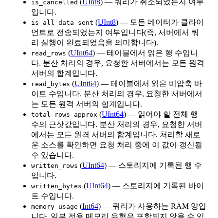
(
UInt8
) — 쿼리가 취소되었는지 여부
is_cancelled
입니다.
(
UInt8
) — 모든 데이터가 클라이
is_all_data_sent
언트로 전송되었는지 여부입니다(즉, 서버에서 쿼
리 실행이 완료되었음을 의미합니다).
(
UInt64
) — 테이블에서 읽은 행 수입니
read_rows
다. 분산 처리의 경우, 요청한 서버에서는 모든 원격
서버의 합계입니다.
(
UInt64
) — 테이블에서 읽은 비압축 바
read_bytes
이트 수입니다. 분산 처리의 경우, 요청한 서버에서
는 모든 원격 서버의 합계입니다.
(
UInt64
) — 읽어야 할 전체 행
total_rows_approx
수의 근삿값입니다. 분산 처리의 경우, 요청한 서버
에서는 모든 원격 서버의 합계입니다. 처리할 새로
운 소스를 확인하면 요청 처리 중에 이 값이 갱신될
수 있습니다.
(
UInt64
) — 스토리지에 기록된 행 수
written_rows
입니다.
(
UInt64
) — 스토리지에 기록된 바이
written_bytes
트 수입니다.
(
Int64
) — 쿼리가 사용하는 RAM 양입
memory_usage
니다. 일부 전용 메모리 유형은 포함되지 않을 수 있