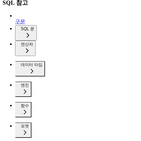
SQL 참고
구문
SQL 문
연산자
데이터 타입
엔진
함수
포맷