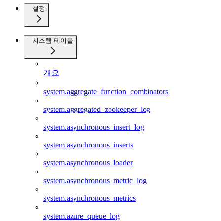
설정
시스템 테이블
개요
system.aggregate_function_combinators
system.aggregated_zookeeper_log
system.asynchronous_insert_log
system.asynchronous_inserts
system.asynchronous_loader
system.asynchronous_metric_log
system.asynchronous_metrics
system.azure_queue_log