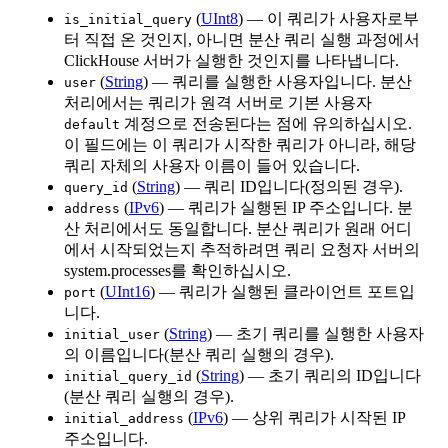
(
UInt8
) — 이 쿼리가 사용자로부
is_initial_query
터 직접 온 것인지, 아니면 분산 쿼리 실행 과정에서
ClickHouse 서버가 실행한 것인지를 나타냅니다.
(
String
) — 쿼리를 실행한 사용자입니다. 분산
user
처리에서는 쿼리가 원격 서버로 기본 사용자
계정으로 전송된다는 점에 유의하십시오.
default
이 필드에는 이 쿼리가 시작한 쿼리가 아니라, 해당
쿼리 자체의 사용자 이름이 들어 있습니다.
(
String
) — 쿼리 ID입니다(정의된 경우).
query_id
(
IPv6
) — 쿼리가 실행된 IP 주소입니다. 분
address
산 처리에서도 동일합니다. 분산 쿼리가 원래 어디
에서 시작되었는지 추적하려면 쿼리 요청자 서버의
system.processes를 확인하십시오.
(
UInt16
) — 쿼리가 실행된 클라이언트 포트입
port
니다.
(
String
) — 초기 쿼리를 실행한 사용자
initial_user
의 이름입니다(분산 쿼리 실행의 경우).
(
String
) — 초기 쿼리의 ID입니다
initial_query_id
(분산 쿼리 실행의 경우).
(
IPv6
) — 상위 쿼리가 시작된 IP
initial_address
주소입니다.