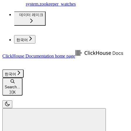
system.zookeeper_watches
데이터 레이크
한국어
ClickHouse Documentation
home page
한국어
Search...
⌘
K