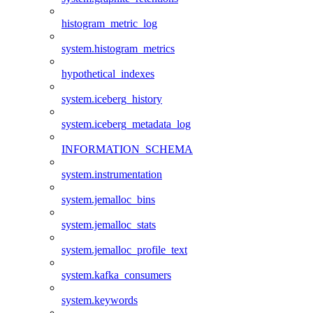
histogram_metric_log
system.histogram_metrics
hypothetical_indexes
system.iceberg_history
system.iceberg_metadata_log
INFORMATION_SCHEMA
system.instrumentation
system.jemalloc_bins
system.jemalloc_stats
system.jemalloc_profile_text
system.kafka_consumers
system.keywords