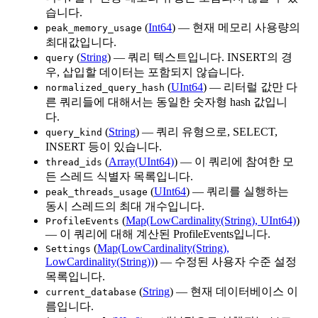
습니다.
(
Int64
) — 현재 메모리 사용량의
peak_memory_usage
최대값입니다.
(
String
) — 쿼리 텍스트입니다. INSERT의 경
query
우, 삽입할 데이터는 포함되지 않습니다.
(
UInt64
) — 리터럴 값만 다
normalized_query_hash
른 쿼리들에 대해서는 동일한 숫자형 hash 값입니
다.
(
String
) — 쿼리 유형으로, SELECT,
query_kind
INSERT 등이 있습니다.
(
Array(UInt64)
) — 이 쿼리에 참여한 모
thread_ids
든 스레드 식별자 목록입니다.
(
UInt64
) — 쿼리를 실행하는
peak_threads_usage
동시 스레드의 최대 개수입니다.
(
Map(LowCardinality(String), UInt64)
)
ProfileEvents
— 이 쿼리에 대해 계산된 ProfileEvents입니다.
(
Map(LowCardinality(String),
Settings
LowCardinality(String))
) — 수정된 사용자 수준 설정
목록입니다.
(
String
) — 현재 데이터베이스 이
current_database
름입니다.