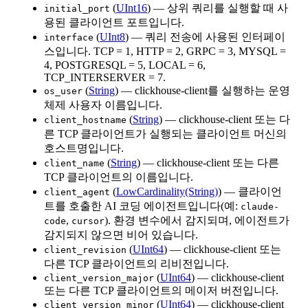
(
UInt16
) — 상위 쿼리를 실행할 때 사
initial_port
용된 클라이언트 포트입니다.
(
UInt8
) — 쿼리 전송에 사용된 인터페이
interface
스입니다. TCP = 1, HTTP = 2, GRPC = 3, MYSQL =
4, POSTGRESQL = 5, LOCAL = 6,
TCP_INTERSERVER = 7.
(
String
) — clickhouse-client를 실행하는 운영
os_user
체제 사용자 이름입니다.
(
String
) — clickhouse-client 또는 다
client_hostname
른 TCP 클라이언트가 실행되는 클라이언트 머신의
호스트명입니다.
(
String
) — clickhouse-client 또는 다른
client_name
TCP 클라이언트의 이름입니다.
(
LowCardinality(String)
) — 클라이언
client_agent
트를 호출한 AI 코딩 에이전트입니다(예:
claude-
,
). 환경 변수에서 감지되며, 에이전트가
code
cursor
감지되지 않으면 비어 있습니다.
(
UInt64
) — clickhouse-client 또는
client_revision
다른 TCP 클라이언트의 리비전입니다.
(
UInt64
) — clickhouse-client
client_version_major
또는 다른 TCP 클라이언트의 메이저 버전입니다.
(
UInt64
) — clickhouse-client
client_version_minor