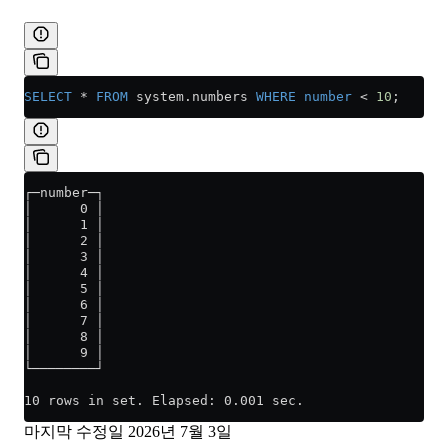
SELECT
 *
 FROM
 system
.
numbers
 WHERE
 number
 <
 10
;
┌─number─┐
│      0 │
│      1 │
│      2 │
│      3 │
│      4 │
│      5 │
│      6 │
│      7 │
│      8 │
│      9 │
└────────┘
10 rows in set. Elapsed: 0.001 sec.
마지막 수정일
2026년 7월 3일