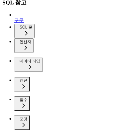
SQL 참고
구문
SQL 문
연산자
데이터 타입
엔진
함수
포맷