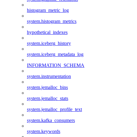
histogram_metric_log
system.histogram_metrics
hypothetical_indexes
system.iceberg_history
system.iceberg_metadata_log
INFORMATION_SCHEMA
system.instrumentation
system.jemalloc_bins
system.jemalloc_stats
system.jemalloc_profile_text
system.kafka_consumers
system.keywords