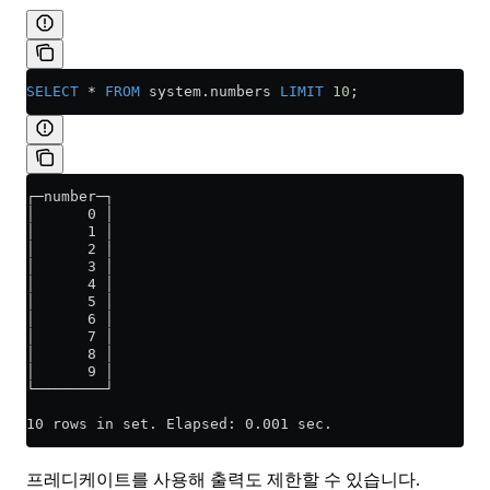
SELECT
 *
 FROM
 system
.
numbers
 LIMIT
 10
;
┌─number─┐
│      0 │
│      1 │
│      2 │
│      3 │
│      4 │
│      5 │
│      6 │
│      7 │
│      8 │
│      9 │
└────────┘
10 rows in set. Elapsed: 0.001 sec.
프레디케이트를 사용해 출력도 제한할 수 있습니다.