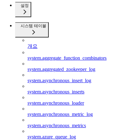
설정
시스템 테이블
개요
system.aggregate_function_combinators
system.aggregated_zookeeper_log
system.asynchronous_insert_log
system.asynchronous_inserts
system.asynchronous_loader
system.asynchronous_metric_log
system.asynchronous_metrics
system.azure_queue_log