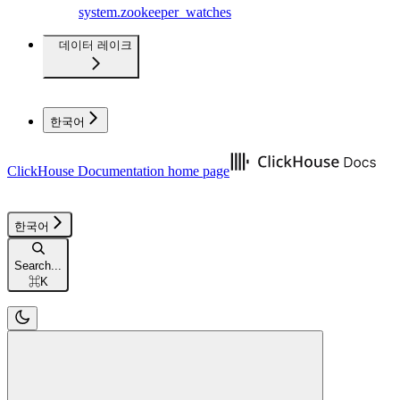
system.zookeeper_watches
데이터 레이크
한국어
ClickHouse Documentation
home page
한국어
Search...
⌘
K