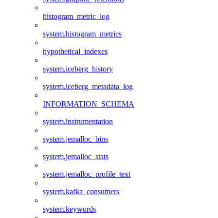
histogram_metric_log
system.histogram_metrics
hypothetical_indexes
system.iceberg_history
system.iceberg_metadata_log
INFORMATION_SCHEMA
system.instrumentation
system.jemalloc_bins
system.jemalloc_stats
system.jemalloc_profile_text
system.kafka_consumers
system.keywords