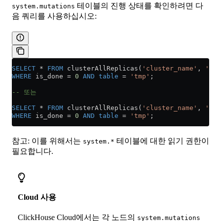
테이블의 진행 상태를 확인하려면 다
system.mutations
음 쿼리를 사용하십시오:
SELECT
 *
 FROM
 clusterAllReplicas(
'cluster_name'
, 
'sys
WHERE
 is_done 
=
 0
 AND
 table
 =
 'tmp'
;
-- 또는
SELECT
 *
 FROM
 clusterAllReplicas(
'cluster_name'
, 
'sys
WHERE
 is_done 
=
 0
 AND
 table
 =
 'tmp'
;
참고: 이를 위해서는
테이블에 대한 읽기 권한이
system.*
필요합니다.
Cloud 사용
ClickHouse Cloud에서는 각 노드의
system.mutations