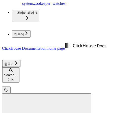
system.zookeeper_watches
데이터 레이크
한국어
ClickHouse Documentation
home page
한국어
Search...
⌘
K