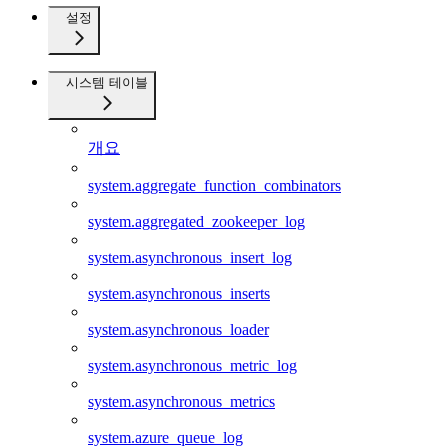
설정
시스템 테이블
개요
system.aggregate_function_combinators
system.aggregated_zookeeper_log
system.asynchronous_insert_log
system.asynchronous_inserts
system.asynchronous_loader
system.asynchronous_metric_log
system.asynchronous_metrics
system.azure_queue_log