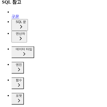
SQL 참고
구문
SQL 문
연산자
데이터 타입
엔진
함수
포맷