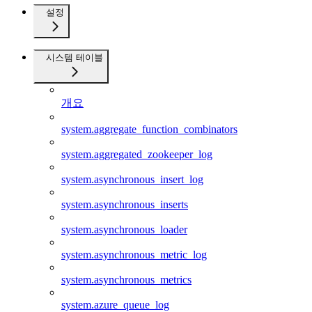
설정
시스템 테이블
개요
system.aggregate_function_combinators
system.aggregated_zookeeper_log
system.asynchronous_insert_log
system.asynchronous_inserts
system.asynchronous_loader
system.asynchronous_metric_log
system.asynchronous_metrics
system.azure_queue_log