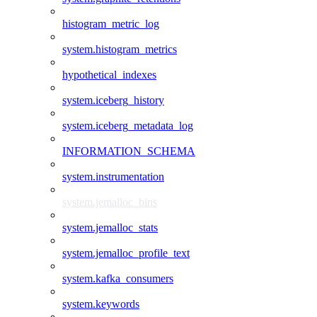
histogram_metric_log
system.histogram_metrics
hypothetical_indexes
system.iceberg_history
system.iceberg_metadata_log
INFORMATION_SCHEMA
system.instrumentation
system.jemalloc_bins
system.jemalloc_stats
system.jemalloc_profile_text
system.kafka_consumers
system.keywords