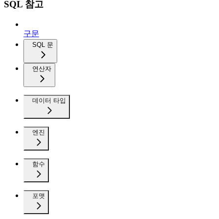
SQL 참고
구문
SQL 문
연산자
데이터 타입
엔진
함수
포맷