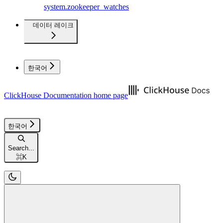
system.zookeeper_watches
데이터 레이크
한국어
ClickHouse Documentation
home page
한국어
Search...
⌘
K