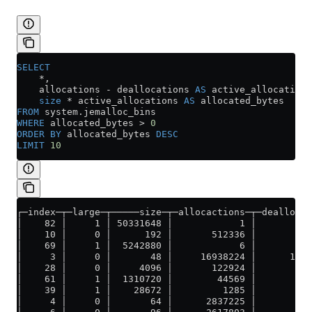
SELECT
    *
,
    allocations 
-
 deallocations 
AS
 active_allocations
    size
 *
 active_allocations 
AS
 allocated_bytes
FROM
 system
.
jemalloc_bins
WHERE
 allocated_bytes 
>
 0
ORDER BY
 allocated_bytes 
DESC
LIMIT
 10
┌─index─┬─large─┬─────size─┬─allocactions─┬─deallocat
│    82 │     1 │ 50331648 │            1 │          
│    10 │     0 │      192 │       512336 │        37
│    69 │     1 │  5242880 │            6 │          
│     3 │     0 │       48 │     16938224 │      1655
│    28 │     0 │     4096 │       122924 │        11
│    61 │     1 │  1310720 │        44569 │         4
│    39 │     1 │    28672 │         1285 │          
│     4 │     0 │       64 │      2837225 │       268