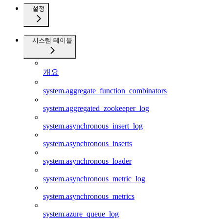
설정
시스템 테이블
개요
system.aggregate_function_combinators
system.aggregated_zookeeper_log
system.asynchronous_insert_log
system.asynchronous_inserts
system.asynchronous_loader
system.asynchronous_metric_log
system.asynchronous_metrics
system.azure_queue_log