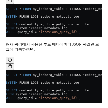
SELECT
 *
 FROM
 my_iceberg_table SETTINGS iceberg_metad
SYSTEM
 FLUSH LOGS iceberg_metadata_log;
SELECT
 content_type, file_path, row_in_file
FROM
 system
.
iceberg_metadata_log
WHERE
 query_id 
=
 '{previous_query_id}'
;
현재 쿼리에서 사용된 루트 메타데이터 JSON 파일만 로
그에 기록하려면:
SELECT
 *
 FROM
 my_iceberg_table SETTINGS iceberg_metad
SYSTEM
 FLUSH LOGS iceberg_metadata_log;
SELECT
 content_type, file_path, row_in_file
FROM
 system
.
iceberg_metadata_log
WHERE
 query_id 
=
 '{previous_query_id}'
;