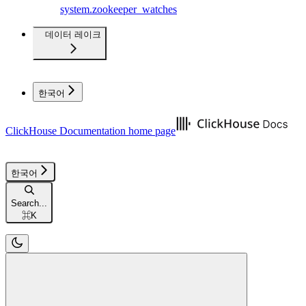
system.zookeeper_watches
데이터 레이크
한국어
ClickHouse Documentation
home page
한국어
Search...
⌘
K