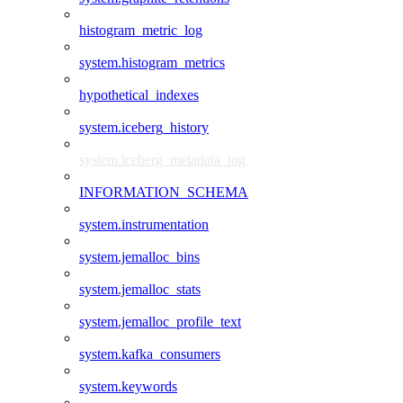
histogram_metric_log
system.histogram_metrics
hypothetical_indexes
system.iceberg_history
system.iceberg_metadata_log
INFORMATION_SCHEMA
system.instrumentation
system.jemalloc_bins
system.jemalloc_stats
system.jemalloc_profile_text
system.kafka_consumers
system.keywords