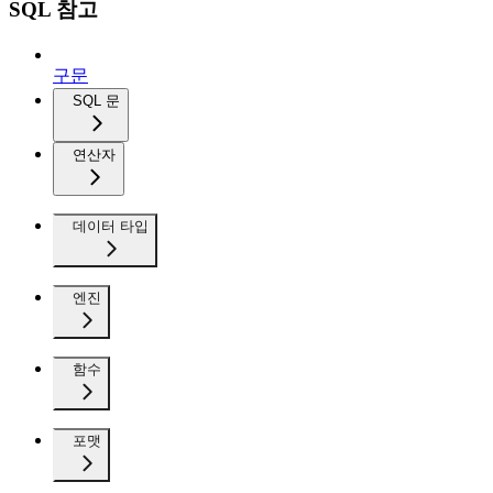
SQL 참고
구문
SQL 문
연산자
데이터 타입
엔진
함수
포맷