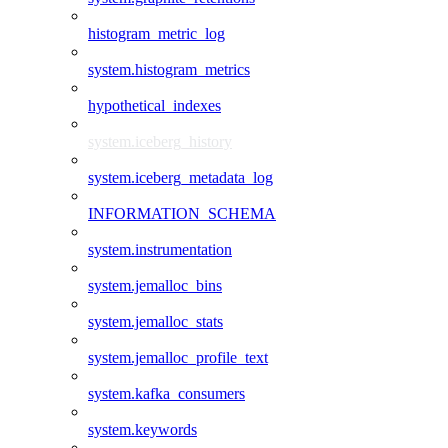
histogram_metric_log
system.histogram_metrics
hypothetical_indexes
system.iceberg_history
system.iceberg_metadata_log
INFORMATION_SCHEMA
system.instrumentation
system.jemalloc_bins
system.jemalloc_stats
system.jemalloc_profile_text
system.kafka_consumers
system.keywords