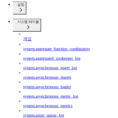
설정
시스템 테이블
개요
system.aggregate_function_combinators
system.aggregated_zookeeper_log
system.asynchronous_insert_log
system.asynchronous_inserts
system.asynchronous_loader
system.asynchronous_metric_log
system.asynchronous_metrics
system.azure_queue_log