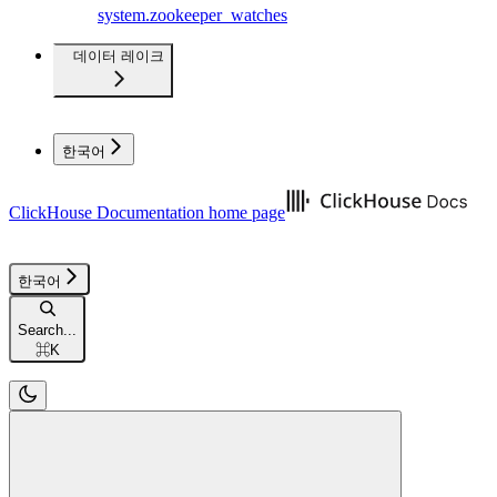
system.zookeeper_watches
데이터 레이크
한국어
ClickHouse Documentation
home page
한국어
Search...
⌘
K