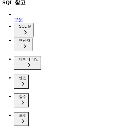
SQL 참고
구문
SQL 문
연산자
데이터 타입
엔진
함수
포맷