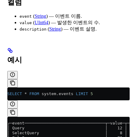
컬럼
(
String
) — 이벤트 이름.
event
(
UInt64
) — 발생한 이벤트의 수.
value
(
String
) — 이벤트 설명.
description
예시
SELECT
 *
 FROM
 system
.
events
 LIMIT
 5
┌─event─────────────────────────────────┬─value─┬─des
│ Query                                 │ 
│ SelectQuery                           │     8 │ Q