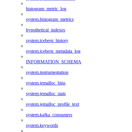
histogram_metric_log
system.histogram_metrics
hypothetical_indexes
system.iceberg_history
system.iceberg_metadata_log
INFORMATION_SCHEMA
system.instrumentation
system.jemalloc_bins
system.jemalloc_stats
system.jemalloc_profile_text
system.kafka_consumers
system.keywords