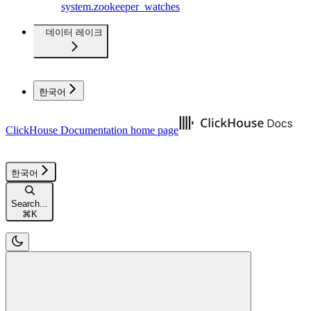
system.zookeeper_watches
데이터 레이크
한국어
ClickHouse Documentation
home page
한국어
Search...
⌘
K