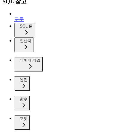
SQL 참고
구문
SQL 문
연산자
데이터 타입
엔진
함수
포맷