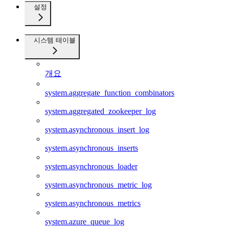
설정
시스템 테이블
개요
system.aggregate_function_combinators
system.aggregated_zookeeper_log
system.asynchronous_insert_log
system.asynchronous_inserts
system.asynchronous_loader
system.asynchronous_metric_log
system.asynchronous_metrics
system.azure_queue_log