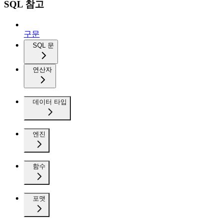
SQL 참고
구문
SQL 문
연산자
데이터 타입
엔진
함수
포맷