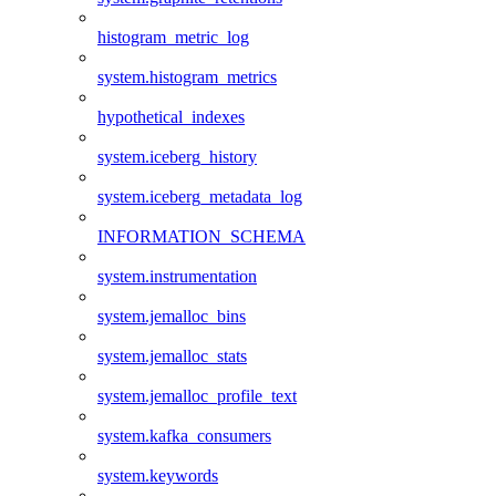
histogram_metric_log
system.histogram_metrics
hypothetical_indexes
system.iceberg_history
system.iceberg_metadata_log
INFORMATION_SCHEMA
system.instrumentation
system.jemalloc_bins
system.jemalloc_stats
system.jemalloc_profile_text
system.kafka_consumers
system.keywords