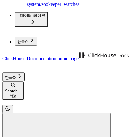
system.zookeeper_watches
데이터 레이크
한국어
ClickHouse Documentation
home page
한국어
Search...
⌘
K