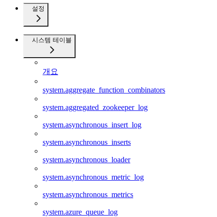
설정
시스템 테이블
개요
system.aggregate_function_combinators
system.aggregated_zookeeper_log
system.asynchronous_insert_log
system.asynchronous_inserts
system.asynchronous_loader
system.asynchronous_metric_log
system.asynchronous_metrics
system.azure_queue_log