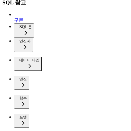
SQL 참고
구문
SQL 문
연산자
데이터 타입
엔진
함수
포맷