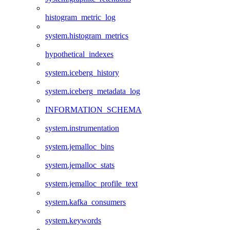
histogram_metric_log
system.histogram_metrics
hypothetical_indexes
system.iceberg_history
system.iceberg_metadata_log
INFORMATION_SCHEMA
system.instrumentation
system.jemalloc_bins
system.jemalloc_stats
system.jemalloc_profile_text
system.kafka_consumers
system.keywords