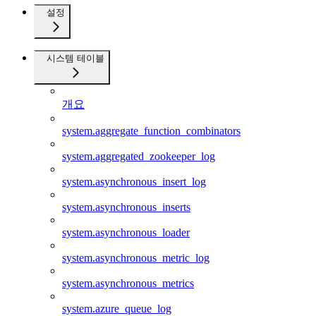
설정
시스템 테이블
개요
system.aggregate_function_combinators
system.aggregated_zookeeper_log
system.asynchronous_insert_log
system.asynchronous_inserts
system.asynchronous_loader
system.asynchronous_metric_log
system.asynchronous_metrics
system.azure_queue_log