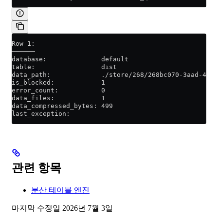
Row 1:
──────
database:              default
table:                 dist
data_path:             ./store/268/268bc070-3aad-4b1a
is_blocked:            1
error_count:           0
data_files:            1
data_compressed_bytes: 499
last_exception:
관련 항목
분산 테이블 엔진
마지막 수정일
2026년 7월 3일