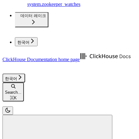
system.zookeeper_watches
데이터 레이크
한국어
ClickHouse Documentation
home page
한국어
Search...
⌘
K