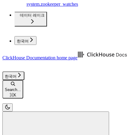
system.zookeeper_watches
데이터 레이크
한국어
ClickHouse Documentation
home page
한국어
Search...
⌘
K