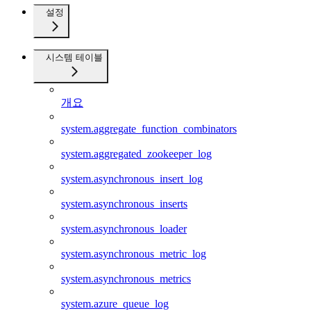
설정
시스템 테이블
개요
system.aggregate_function_combinators
system.aggregated_zookeeper_log
system.asynchronous_insert_log
system.asynchronous_inserts
system.asynchronous_loader
system.asynchronous_metric_log
system.asynchronous_metrics
system.azure_queue_log