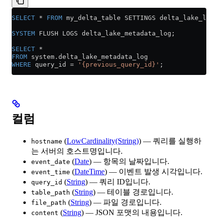
SELECT
 *
 FROM
 my_delta_table SETTINGS delta_lake_log_
SYSTEM
 FLUSH LOGS delta_lake_metadata_log;
SELECT
 *
FROM
 system
.
delta_lake_metadata_log
WHERE
 query_id 
=
 '{previous_query_id}'
;
컬럼
(
LowCardinality(String)
) — 쿼리를 실행하
hostname
는 서버의 호스트명입니다.
(
Date
) — 항목의 날짜입니다.
event_date
(
DateTime
) — 이벤트 발생 시각입니다.
event_time
(
String
) — 쿼리 ID입니다.
query_id
(
String
) — 테이블 경로입니다.
table_path
(
String
) — 파일 경로입니다.
file_path
(
String
) — JSON 포맷의 내용입니다.
content