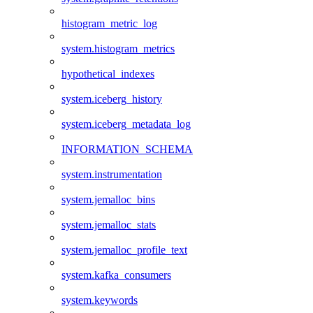
histogram_metric_log
system.histogram_metrics
hypothetical_indexes
system.iceberg_history
system.iceberg_metadata_log
INFORMATION_SCHEMA
system.instrumentation
system.jemalloc_bins
system.jemalloc_stats
system.jemalloc_profile_text
system.kafka_consumers
system.keywords