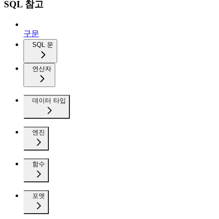
SQL 참고
구문
SQL 문
연산자
데이터 타입
엔진
함수
포맷