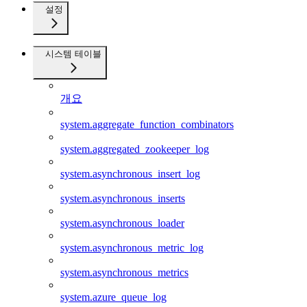
설정
시스템 테이블
개요
system.aggregate_function_combinators
system.aggregated_zookeeper_log
system.asynchronous_insert_log
system.asynchronous_inserts
system.asynchronous_loader
system.asynchronous_metric_log
system.asynchronous_metrics
system.azure_queue_log