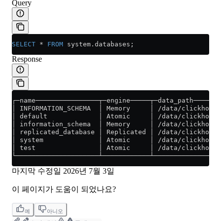
Query
SELECT
 *
 FROM
 system
.
databases
;
Response
┌─name────────────────┬─engine─────┬─data_path───────
│ INFORMATION_SCHEMA  │ Memory     │ /data/clickhouse
│ default             │ Atomic     │ /data/clickhouse
│ information_schema  │ Memory     │ /data/clickhouse
│ replicated_database │ Replicated │ /data/clickhouse
│ system              │ Atomic     │ /data/clickhouse
│ test                │ Atomic     │ /data/clickhouse
└─────────────────────┴────────────┴─────────────────
마지막 수정일
2026년 7월 3일
이 페이지가 도움이 되었나요?
예
아니오