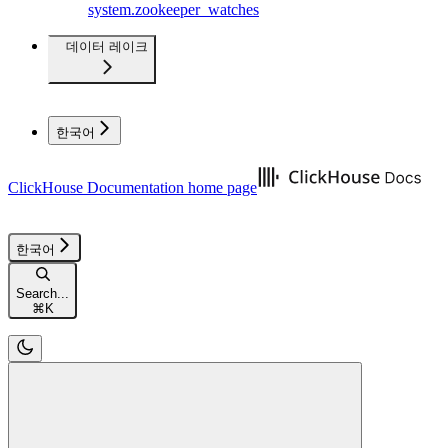
system.zookeeper_watches
데이터 레이크
한국어
ClickHouse Documentation
home page
한국어
Search...
⌘
K