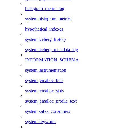
histogram_metric_log
system.histogram_metrics
hypothetical_indexes
system.iceberg_history
system.iceberg_metadata_log
INFORMATION_SCHEMA
system.instrumentation
system.jemalloc_bins
system.jemalloc_stats
system.jemalloc_profile_text
system.kafka_consumers
system.keywords