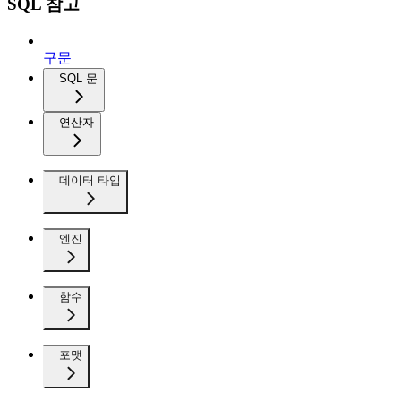
SQL 참고
구문
SQL 문
연산자
데이터 타입
엔진
함수
포맷