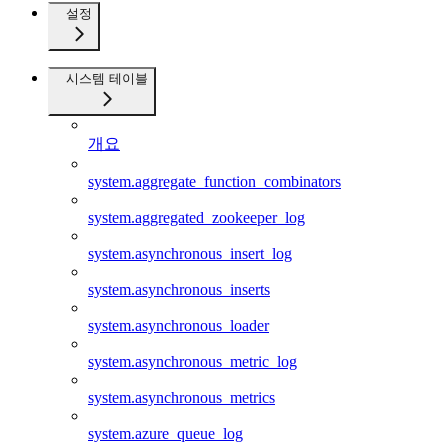
설정
시스템 테이블
개요
system.aggregate_function_combinators
system.aggregated_zookeeper_log
system.asynchronous_insert_log
system.asynchronous_inserts
system.asynchronous_loader
system.asynchronous_metric_log
system.asynchronous_metrics
system.azure_queue_log