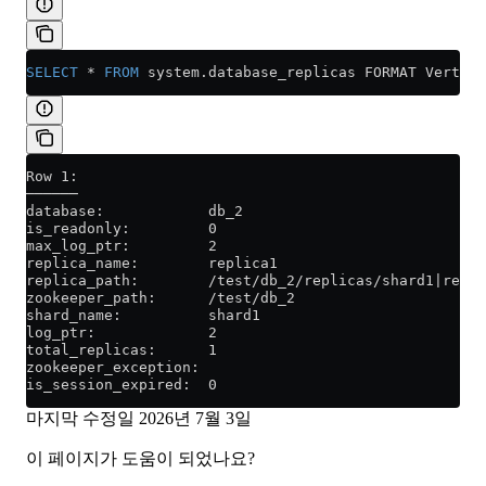
SELECT
 *
 FROM
 system
.
database_replicas
 FORMAT Vertica
Row 1:
──────
database:            db_2
is_readonly:         0
max_log_ptr:         2
replica_name:        replica1
replica_path:        /test/db_2/replicas/shard1|repli
zookeeper_path:      /test/db_2
shard_name:          shard1
log_ptr:             2
total_replicas:      1
zookeeper_exception: 
is_session_expired:  0
마지막 수정일
2026년 7월 3일
이 페이지가 도움이 되었나요?