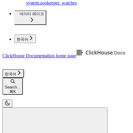
system.zookeeper_watches
데이터 레이크
한국어
ClickHouse Documentation
home page
한국어
Search...
⌘
K