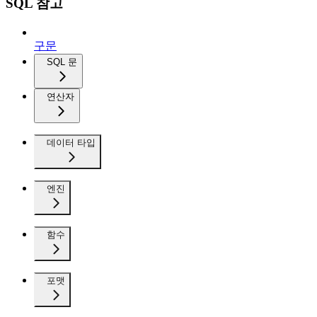
SQL 참고
구문
SQL 문
연산자
데이터 타입
엔진
함수
포맷