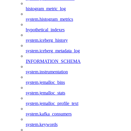
histogram_metric_log
system.histogram_metrics
hypothetical_indexes
system.iceberg_history
system.iceberg_metadata_log
INFORMATION_SCHEMA
system.instrumentation
system.jemalloc_bins
system.jemalloc_stats
system.jemalloc_profile_text
system.kafka_consumers
system.keywords