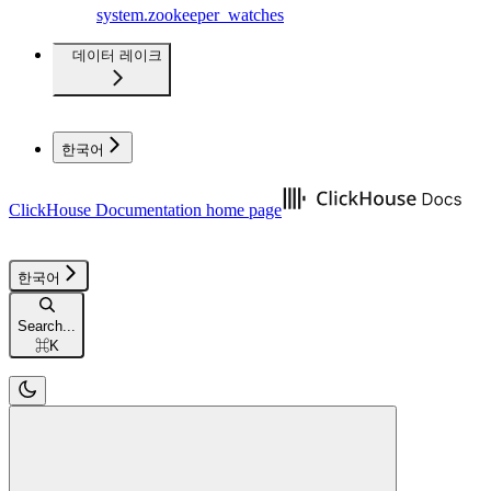
system.zookeeper_watches
데이터 레이크
한국어
ClickHouse Documentation
home page
한국어
Search...
⌘
K