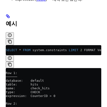
예시
SELECT
 *
 FROM
 system
.
constraints
 LIMIT
 2
 FORMAT Verti
Row 1:
──────
database:    default
table:       hits
name:        check_hits
type:        CHECK
expression:  CounterID > 0
Row 2: