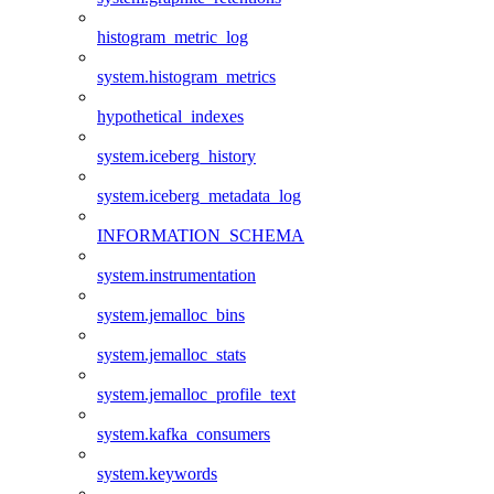
histogram_metric_log
system.histogram_metrics
hypothetical_indexes
system.iceberg_history
system.iceberg_metadata_log
INFORMATION_SCHEMA
system.instrumentation
system.jemalloc_bins
system.jemalloc_stats
system.jemalloc_profile_text
system.kafka_consumers
system.keywords