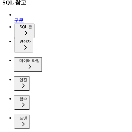
SQL 참고
구문
SQL 문
연산자
데이터 타입
엔진
함수
포맷