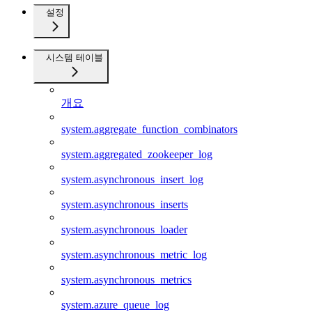
설정
시스템 테이블
개요
system.aggregate_function_combinators
system.aggregated_zookeeper_log
system.asynchronous_insert_log
system.asynchronous_inserts
system.asynchronous_loader
system.asynchronous_metric_log
system.asynchronous_metrics
system.azure_queue_log