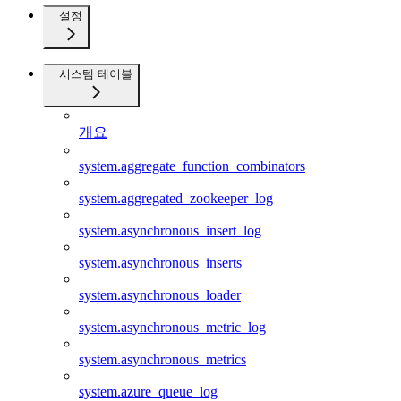
설정
시스템 테이블
개요
system.aggregate_function_combinators
system.aggregated_zookeeper_log
system.asynchronous_insert_log
system.asynchronous_inserts
system.asynchronous_loader
system.asynchronous_metric_log
system.asynchronous_metrics
system.azure_queue_log