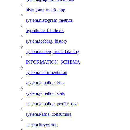
histogram_metric_log
system.histogram_metrics
hypothetical_indexes
system.iceberg_history
system.iceberg_metadata_log
INFORMATION_SCHEMA
system.instrumentation
system.jemalloc_bins
system.jemalloc_stats
system.jemalloc_profile_text
system.kafka_consumers
system.keywords