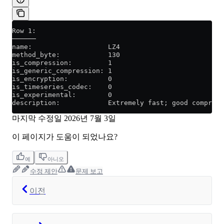
Row 1:
──────
name:                   LZ4
method_byte:            130
is_compression:         1
is_generic_compression: 1
is_encryption:          0
is_timeseries_codec:    0
is_experimental:        0
description:            Extremely fast; good compress
마지막 수정일
2026년 7월 3일
이 페이지가 도움이 되었나요?
예
아니오
수정 제안
문제 보고
이전