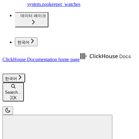
system.zookeeper_watches
데이터 레이크
한국어
ClickHouse Documentation
home page
한국어
Search...
⌘
K