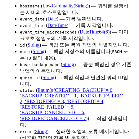
(
LowCardinality(String)
) — 쿼리를 실행하
hostname
는 서버의 호스트명입니다.
(
Date
) — 기록 날짜입니다.
event_date
(
DateTime
) — 기록 시각입니다.
event_time
(
DateTime64(6)
) — 마이
event_time_microseconds
크로초 정밀도의 기록 시각입니다.
(
String
) — 백업 또는 복원 작업의 식별자입니다.
id
(
String
) — 백업 저장소의 이름입니다(
또
name
FROM
는
절의 내용).
TO
(
String
) — 증분 백업인 경우 기준
base_backup_name
백업의 이름입니다.
(
String
) — 백업 작업과 연관된 쿼리 ID입
query_id
니다.
(
Enum8(‘CREATING_BACKUP’ = 0,
status
‘BACKUP_CREATED’ = 1, ‘BACKUP_FAILED’ =
2, ‘RESTORING’ = 3, ‘RESTORED’ = 4,
‘RESTORE_FAILED’ = 5,
‘BACKUP_CANCELLED’ = 6,
‘RESTORE_CANCELLED’ = 7)
) — 작업 상태입니
다.
(
String
) — 실패한 작업의 오류 메시지입니다
error
(성공한 작업의 경우 빈 문자열).