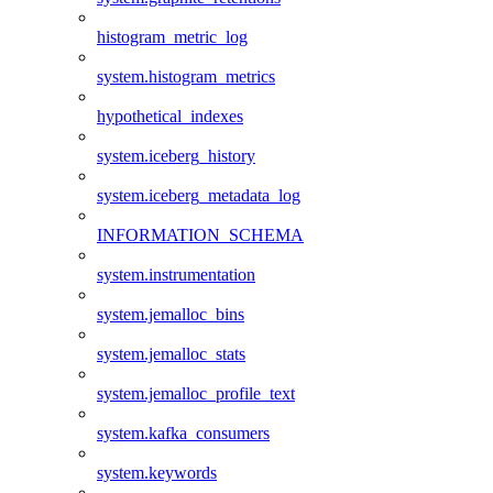
histogram_metric_log
system.histogram_metrics
hypothetical_indexes
system.iceberg_history
system.iceberg_metadata_log
INFORMATION_SCHEMA
system.instrumentation
system.jemalloc_bins
system.jemalloc_stats
system.jemalloc_profile_text
system.kafka_consumers
system.keywords