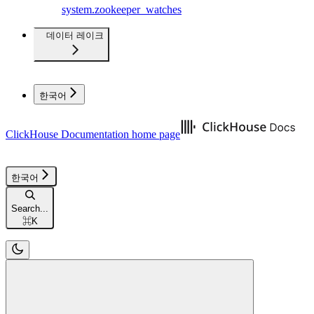
system.zookeeper_watches
데이터 레이크
한국어
ClickHouse Documentation
home page
한국어
Search...
⌘
K