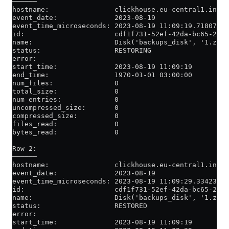
──────
hostname:                clickhouse.eu-central1.inter
event_date:              2023-08-19
event_time_microseconds: 2023-08-19 11:09:19.718077
id:                      cdf1f731-52ef-42da-bc65-2e1b
name:                    Disk('backups_disk', '1.zip'
status:                  RESTORING
error:                   
start_time:              2023-08-19 11:09:19
end_time:                1970-01-01 03:00:00
num_files:               0
total_size:              0
num_entries:             0
uncompressed_size:       0
compressed_size:         0
files_read:              0
bytes_read:              0
Row 2:
──────
hostname:                clickhouse.eu-central1.inter
event_date:              2023-08-19
event_time_microseconds: 2023-08-19 11:09:29.334234
id:                      cdf1f731-52ef-42da-bc65-2e1b
name:                    Disk('backups_disk', '1.zip'
status:                  RESTORED
error:                   
start_time:              2023-08-19 11:09:19