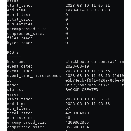
error:                   
start_time:              2023-08-19 11:05:21
end_time:                1970-01-01 03:00:00
num_files:               0
total_size:              0
num_entries:             0
uncompressed_size:       0
compressed_size:         0
files_read:              0
bytes_read:              0
Row 2:
──────
hostname:                clickhouse.eu-central1.inter
event_date:              2023-08-19
event_time:              2023-08-19 11:08:56
event_time_microseconds: 2023-08-19 11:08:56.916192
id:                      e5b74ecb-f6f1-426a-80be-872f
name:                    Disk('backups_disk', '1.zip'
status:                  BACKUP_CREATED
error:                   
start_time:              2023-08-19 11:05:21
end_time:                2023-08-19 11:08:56
num_files:               57
total_size:              4290364870
num_entries:             46
uncompressed_size:       4290362365
compressed_size:         3525068304