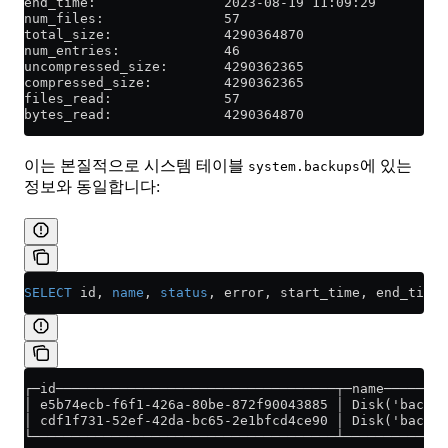
end_time:                2023-08-19 11:09:29
num_files:               57
total_size:              4290364870
num_entries:             46
uncompressed_size:       4290362365
compressed_size:         4290362365
files_read:              57
bytes_read:              4290364870
이는 본질적으로 시스템 테이블
에 있는
system.backups
정보와 동일합니다:
SELECT
 id, 
name
, 
status
, error, start_time, end_time,
┌─id───────────────────────────────────┬─name────────
│ e5b74ecb-f6f1-426a-80be-872f90043885 │ Disk('backup
│ cdf1f731-52ef-42da-bc65-2e1bfcd4ce90 │ Disk('backup
└──────────────────────────────────────┴─────────────