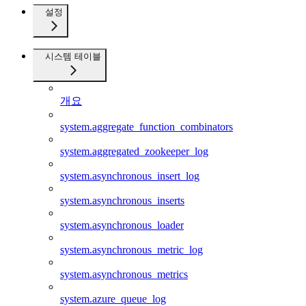
설정
시스템 테이블
개요
system.aggregate_function_combinators
system.aggregated_zookeeper_log
system.asynchronous_insert_log
system.asynchronous_inserts
system.asynchronous_loader
system.asynchronous_metric_log
system.asynchronous_metrics
system.azure_queue_log