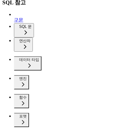
SQL 참고
구문
SQL 문
연산자
데이터 타입
엔진
함수
포맷