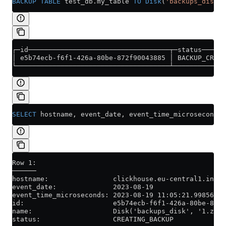
BACKUP
 TABLE
 test_db
.
my_table
 TO
 Disk
(
'backups_disk'
,
┌─id───────────────────────────────────┬─status──────
│ e5b74ecb-f6f1-426a-80be-872f90043885 │ BACKUP_CREAT
└──────────────────────────────────────┴─────────────
SELECT
 hostname, event_date, event_time_microseconds,
Row 1:
──────
hostname:                clickhouse.eu-central1.inter
event_date:              2023-08-19
event_time_microseconds: 2023-08-19 11:05:21.998566
id:                      e5b74ecb-f6f1-426a-80be-872f
name:                    Disk('backups_disk', '1.zip'
status:                  CREATING_BACKUP