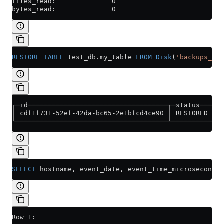
files_read:              0
bytes_read:              0
RESTORE
 TABLE
 test_db
.
my_table
 FROM
 Disk
(
'backups_dis
┌─id───────────────────────────────────┬─status───┐
│ cdf1f731-52ef-42da-bc65-2e1bfcd4ce90 │ RESTORED │
└──────────────────────────────────────┴──────────┘
SELECT
 hostname, event_date, event_time_microseconds,
Row 1: