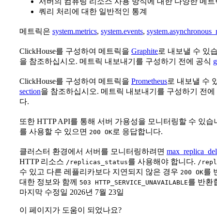
서버의 컴퓨팅 리소스 사용 방식에 대한 다양한 메트
쿼리 처리에 대한 일반적인 통계
메트릭은
system.metrics
,
system.events
,
system.asynchronous_
ClickHouse를 구성하여 메트릭을
Graphite
로 내보낼 수 있습니
을 참조하십시오. 메트릭 내보내기를 구성하기 전에 공식
g
ClickHouse를 구성하여 메트릭을
Prometheus
로 내보낼 수 있
section
을 참조하십시오. 메트릭 내보내기를 구성하기 전에
다.
또한 HTTP API를 통해 서버 가용성을 모니터링할 수 있습
를 사용할 수 있으면
로 응답합니다.
200 OK
클러스터 환경에서 서버를 모니터링하려면
max_replica_del
HTTP 리소스
를 사용해야 합니다.
/replicas_status
/repl
수 있고 다른 레플리카보다 지연되지 않은 경우
를 
200 OK
대한 정보와 함께
를 반환
503 HTTP_SERVICE_UNAVAILABLE
마지막 수정일
2026년 7월 23일
이 페이지가 도움이 되었나요?