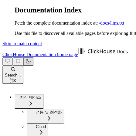
Documentation Index
Fetch the complete documentation index at:
/docs/llms.txt
Use this file to discover all available pages before exploring fur
Skip to main content
ClickHouse Documentation
home page
Search...
⌘
K
지식 베이스
성능 및 최적화
Cloud