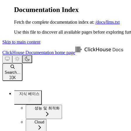
Documentation Index
Fetch the complete documentation index at:
/docs/llms.txt
Use this file to discover all available pages before exploring fur
Skip to main content
ClickHouse Documentation
home page
Search...
⌘
K
지식 베이스
성능 및 최적화
Cloud