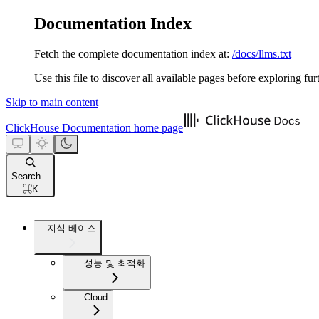
Documentation Index
Fetch the complete documentation index at:
/docs/llms.txt
Use this file to discover all available pages before exploring fur
Skip to main content
ClickHouse Documentation
home page
Search...
⌘
K
지식 베이스
성능 및 최적화
Cloud