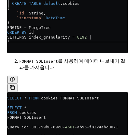
│ 
CREATE
 TABLE
 default
.cookies
(
    `id`
 String,
    `timestamp`
 DateTime
)
ENGINE 
=
 MergeTree
ORDER BY
 id
SETTINGS index_granularity 
=
 8192
 │
└────────────────────────────────────────────────────
를 사용하여 데이터 내보내기 결
FORMAT SQLInsert
과를 가져옵니다
SELECT
 *
 FROM
 cookies FORMAT SQLInsert;
SELECT
 *
FROM
 cookies
FORMAT SQLInsert
Query id: 383759b8
-
69c0
-
4561
-
ab95
-
f8224abc0071