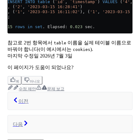
INSERT INTO
 table
 (
`id`
, 
`timestamp`
) 
VALUES
 (
'4'
, 
'2
, (
'2'
, 
'2023-03-15 16:28:41'
)
, (
'1'
, 
'2023-03-15 16:11:02'
), (
'1'
, 
'2023-03-15 16:
;
15
 rows
 in
 set
. Elapsed: 
0
.
023
 sec.
참고로 2번 항목에서
이름을 실제 테이블 이름으로
table
바꿔야 합니다(이 예시에서는
).
cookies
마지막 수정일
2026년 7월 3일
이 페이지가 도움이 되었나요?
예
아니오
수정 제안
문제 보고
이전
다음