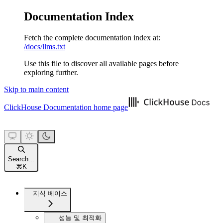
Documentation Index
Fetch the complete documentation index at:
/docs/llms.txt
Use this file to discover all available pages before
exploring further.
Skip to main content
ClickHouse Documentation
home page
Search...
⌘
K
지식 베이스
성능 및 최적화