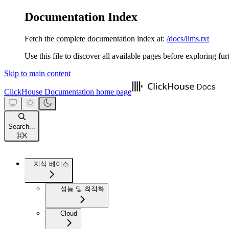
Documentation Index
Fetch the complete documentation index at:
/docs/llms.txt
Use this file to discover all available pages before exploring fur
Skip to main content
ClickHouse Documentation
home page
Search...
⌘
K
지식 베이스
성능 및 최적화
Cloud