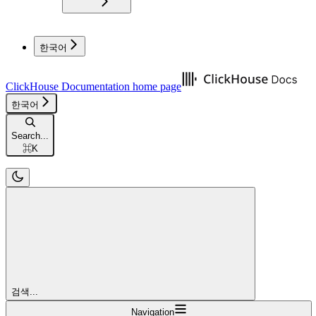
한국어
ClickHouse Documentation
home page
한국어
Search...
⌘
K
검색...
Navigation