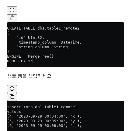
CREATE TABLE db1.table1_remote2
(
    `id` UInt32,
    `timestamp_column` DateTime,
    `string_column` String
)
ENGINE = MergeTree()
ORDER BY id;
샘플 행을 삽입하세요:
insert into db1.table1_remote1
values
(4, '2023-09-29 00:04:00', 'x'),
(5, '2023-09-29 00:05:00', 'y'),
(6, '2023-09-29 00:06:00', 'z');