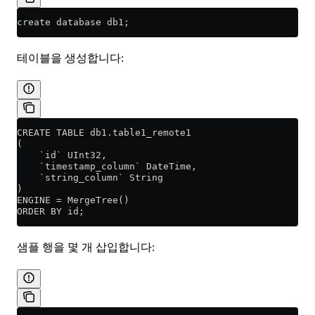
create database db1;
테이블을 생성합니다:
CREATE TABLE db1.table1_remote1
(
    `id` UInt32,
    `timestamp_column` DateTime,
    `string_column` String
)
ENGINE = MergeTree()
ORDER BY id;
샘플 행을 몇 개 삽입합니다: