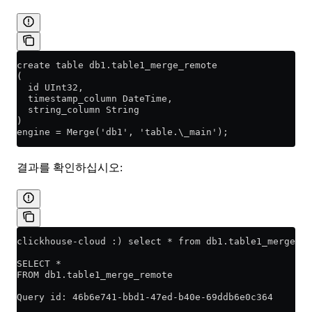
create table db1.table1_merge_remote
(
  id UInt32,
  timestamp_column DateTime,
  string_column String
)
engine = Merge('db1', 'table.\_main');
결과를 확인하십시오:
clickhouse-cloud :) select * from db1.table1_merge_re
SELECT *
FROM db1.table1_merge_remote
Query id: 46b6e741-bbd1-47ed-b40e-69ddb6e0c364