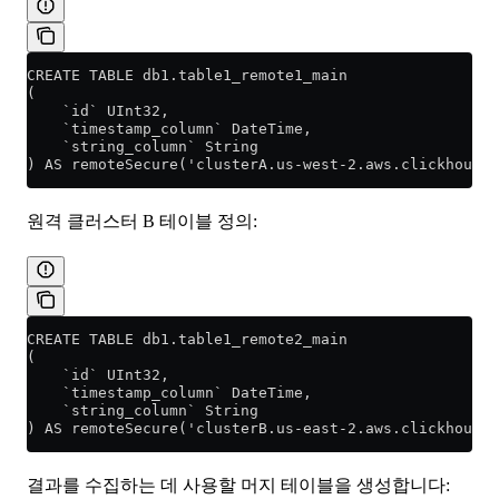
CREATE TABLE db1.table1_remote1_main
(
    `id` UInt32,
    `timestamp_column` DateTime,
    `string_column` String
) AS remoteSecure('clusterA.us-west-2.aws.clickhouse.
원격 클러스터 B 테이블 정의:
CREATE TABLE db1.table1_remote2_main
(
    `id` UInt32,
    `timestamp_column` DateTime,
    `string_column` String
) AS remoteSecure('clusterB.us-east-2.aws.clickhouse.
결과를 수집하는 데 사용할 머지 테이블을 생성합니다: