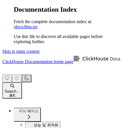
Documentation Index
Fetch the complete documentation index at:
/docs/llms.txt
Use this file to discover all available pages before
exploring further.
Skip to main content
ClickHouse Documentation
home page
Search...
⌘
K
지식 베이스
성능 및 최적화