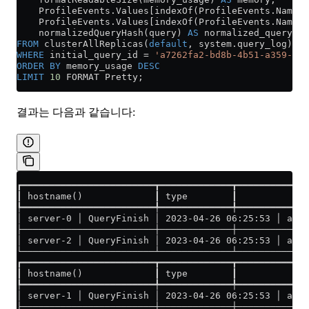
    ProfileEvents
.
Values
[indexOf(ProfileEvents.Names
    ProfileEvents
.
Values
[indexOf(ProfileEvents.Names,
    normalizedQueryHash(query) 
AS
 normalized_query_ha
FROM
 clusterAllReplicas(
default
, 
system
.
query_log
)
WHERE
 initial_query_id 
=
 'a7262fa2-bd8b-4b51-a359-621
ORDER BY
 memory_usage 
DESC
LIMIT
 10
 FORMAT Pretty;
결과는 다음과 같습니다:
┏━━━━━━━━━━━━━━━━━━━━━━━━┳━━━━━━━━━━━━━┳━━━━━━━━━━━━━
┃ hostname()             ┃ type        ┃          eve
┡━━━━━━━━━━━━━━━━━━━━━━━━╇━━━━━━━━━━━━━╇━━━━━━━━━━━━━
│ server-0 │ QueryFinish │ 2023-04-26 06:25:53 │ a726
├────────────────────────┼─────────────┼─────────────
│ server-2 │ QueryFinish │ 2023-04-26 06:25:53 │ a726
└────────────────────────┴─────────────┴─────────────
┏━━━━━━━━━━━━━━━━━━━━━━━━┳━━━━━━━━━━━━━┳━━━━━━━━━━━━━
┃ hostname()             ┃ type        ┃          eve
┡━━━━━━━━━━━━━━━━━━━━━━━━╇━━━━━━━━━━━━━╇━━━━━━━━━━━━━
│ server-1 │ QueryFinish │ 2023-04-26 06:25:53 │ a726
├────────────────────────┼─────────────┼─────────────