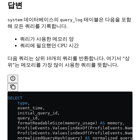
답변
데이터베이스의
테이블은 다음을 포함
system
query_log
해 모든 쿼리를 기록합니다.
쿼리가 사용한 메모리 양
쿼리에 필요했던 CPU 시간
다음 쿼리는 상위 10개의 쿼리를 반환합니다. 여기서 “상
위”는 메모리를 가장 많이 사용한 쿼리를 뜻합니다.
SELECT
    type
,
    event_time,
    initial_query_id,
    query_id,
    formatReadableSize(memory_usage) 
AS
 memory,
    ProfileEvents
.
Values
[indexOf(ProfileEvents.Names
    ProfileEvents
.
Values
[indexOf(ProfileEvents.Names,
    normalizedQueryHash(query) 
AS
 normalized_query_ha