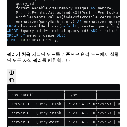
    query_id,
    formatReadableSize(memory_usage) 
AS
 memory,
    ProfileEvents
.
Values
[indexOf(ProfileEvents.Names
    ProfileEvents
.
Values
[indexOf(ProfileEvents.Names,
    normalizedQueryHash(query) 
AS
 normalized_query_ha
FROM
 clusterAllReplicas(
default
, 
system
.
query_log
)
WHERE
 (query_id 
!=
 initial_query_id) 
AND
 (initial_que
ORDER BY
 memory_usage 
DESC
LIMIT
 10
 FORMAT Pretty;
쿼리가 처음 시작된 노드를 기준으로 원격 노드에서 실행
된 모든 자식 쿼리를 반환합니다:
┏━━━━━━━━━━━━━━━━━━━━━━━━┳━━━━━━━━━━━━━┳━━━━━━━━━━━━━
┃ hostname()             ┃ type        ┃          eve
┡━━━━━━━━━━━━━━━━━━━━━━━━╇━━━━━━━━━━━━━╇━━━━━━━━━━━━━
│ server-1 │ QueryFinish │ 2023-04-26 06:25:53 │ a726
├────────────────────────┼─────────────┼─────────────
│ server-0 │ QueryFinish │ 2023-04-26 06:25:53 │ a726
├────────────────────────┼─────────────┼─────────────
│ server-1 │ QueryStart  │ 2023-04-26 06:25:52 │ a726
├────────────────────────┼─────────────┼─────────────