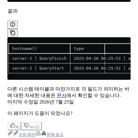
결과:
┏━━━━━━━━━━━━━━━━━━━━━━━━┳━━━━━━━━━━━━━┳━━━━━━━━━━━━━
┃ hostname()             ┃ type        ┃          eve
┡━━━━━━━━━━━━━━━━━━━━━━━━╇━━━━━━━━━━━━━╇━━━━━━━━━━━━━
│ server-2 │ QueryFinish │ 2023-04-26 06:25:53 │ a726
├────────────────────────┼─────────────┼─────────────
│ server-2 │ QueryStart  │ 2023-04-26 06:25:52 │ a726
└────────────────────────┴─────────────┴─────────────
다른 시스템 테이블과 마찬가지로 각 필드가 의미하는 바
에 대한 자세한 내용은
문서
에서 확인할 수 있습니다.
마지막 수정일
2026년 7월 25일
이 페이지가 도움이 되었나요?
예
아니오
수정 제안
문제 보고