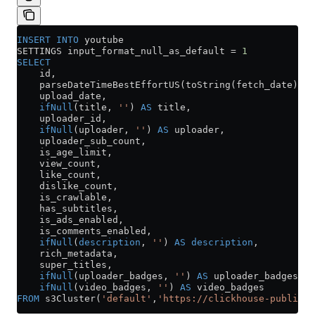
INSERT INTO
 youtube
SETTINGS input_format_null_as_default 
=
 1
SELECT
    id,
    parseDateTimeBestEffortUS(toString(fetch_date)) 
A
    upload_date,
    ifNull
(title, 
''
) 
AS
 title,
    uploader_id,
    ifNull
(uploader, 
''
) 
AS
 uploader,
    uploader_sub_count,
    is_age_limit,
    view_count,
    like_count,
    dislike_count,
    is_crawlable,
    has_subtitles,
    is_ads_enabled,
    is_comments_enabled,
    ifNull
(
description
, 
''
) 
AS
 description
,
    rich_metadata,
    super_titles,
    ifNull
(uploader_badges, 
''
) 
AS
 uploader_badges,
    ifNull
(video_badges, 
''
) 
AS
 video_badges
FROM
 s3Cluster(
'default'
,
'https://clickhouse-public-d