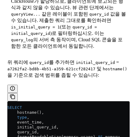
ClickHouse가 할당하므로, 클라이언트에 보고되는 형
식과 같지 않을 수 있습니다. 뷰 관련 단계에서는
같은 레이블이 포함된
값을 볼
queryView...
query_id
수 있습니다. 제출한 쿼리 그대로를 확인하려면
(또는
is_initial_query = 1
query_id =
)로 필터링하십시오. 이는
initial_query_id
의 서버 측 동작이며, Cloud SQL 콘솔을 포
query_log
함한 모든 클라이언트에서 동일합니다.
위 쿼리에
를 추가하면
=
query_id
initial_query_id
및
a7262fa2-bd8b-4b51-a359-621ccf282417
hostname()
을 기준으로 검색 범위를 좁힐 수 있습니다:
SELECT
    hostname(),
    type
,
    event_time,
    initial_query_id,
    query_id,
    formatReadableSize(memory_usage) 
AS
 memory,