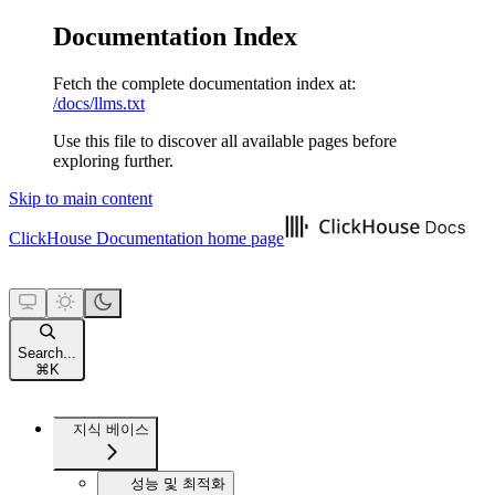
Documentation Index
Fetch the complete documentation index at:
/docs/llms.txt
Use this file to discover all available pages before
exploring further.
Skip to main content
ClickHouse Documentation
home page
Search...
⌘
K
지식 베이스
성능 및 최적화