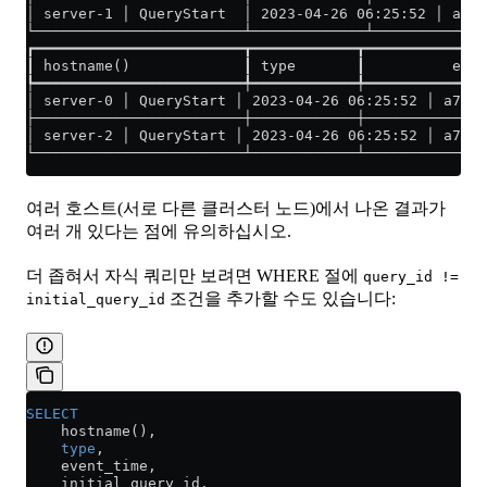
│ server-1 │ QueryStart  │ 2023-04-26 06:25:52 │ a726
└────────────────────────┴─────────────┴─────────────
┏━━━━━━━━━━━━━━━━━━━━━━━━┳━━━━━━━━━━━━┳━━━━━━━━━━━━━
┃ hostname()             ┃ type       ┃          eve
┡━━━━━━━━━━━━━━━━━━━━━━━━╇━━━━━━━━━━━━╇━━━━━━━━━━━━━
│ server-0 │ QueryStart │ 2023-04-26 06:25:52 │ a7262
├────────────────────────┼────────────┼─────────────
│ server-2 │ QueryStart │ 2023-04-26 06:25:52 │ a7262
└────────────────────────┴────────────┴─────────────
여러 호스트(서로 다른 클러스터 노드)에서 나온 결과가
여러 개 있다는 점에 유의하십시오.
더 좁혀서 자식 쿼리만 보려면 WHERE 절에
query_id !=
조건을 추가할 수도 있습니다:
initial_query_id
SELECT
    hostname(),
    type
,
    event_time,
    initial_query_id,