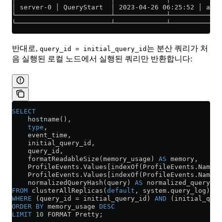
│ server-0 │ QueryStart  │ 2023-04-26 06:25:52 │ a726
└────────────────────────┴─────────────┴─────────────
└────────────────────────┴─────────────┴─────────────
반대로,
는 분산 쿼리가 처
query_id = initial_query_id
음 실행된 로컬 노드에서 실행된 쿼리만 반환합니다:
SELECT
    hostname(),
    type
,
    event_time,
    initial_query_id,
    query_id,
    formatReadableSize(memory_usage) 
AS
 memory,
    ProfileEvents
.
Values
[indexOf(ProfileEvents.Names
    ProfileEvents
.
Values
[indexOf(ProfileEvents.Names,
    normalizedQueryHash(query) 
AS
 normalized_query_ha
FROM
 clusterAllReplicas(
default
, 
system
.
query_log
)
WHERE
 (query_id 
=
 initial_query_id) 
AND
 (initial_quer
ORDER BY
 memory_usage 
DESC
LIMIT
 10
 FORMAT Pretty;