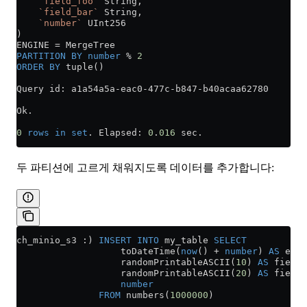
    `field_foo`
 String,
    `field_bar`
 String,
    `number`
 UInt256
)
ENGINE 
=
 MergeTree
PARTITION
 BY
 number
 % 
2
ORDER BY
 tuple()
Query id: a1a54a5a
-
eac0
-
477c
-
b847
-
b40acaa62780
Ok.
0
 rows
 in
 set
. Elapsed: 
0
.
016
 sec.
두 파티션에 고르게 채워지도록 데이터를 추가합니다:
ch_minio_s3 :) 
INSERT INTO
 my_table 
SELECT
                   toDateTime(
now
() 
+
 number
) 
AS
 even
                   randomPrintableASCII(
10
) 
AS
 field_
                   randomPrintableASCII(
20
) 
AS
 field_
                   number
               FROM
 numbers(
1000000
)