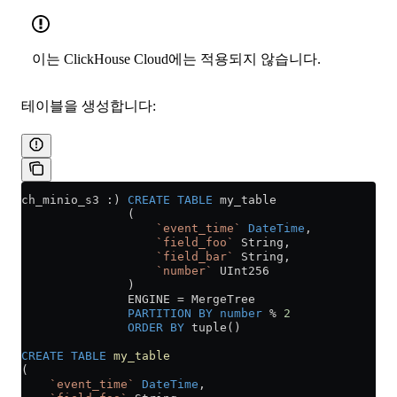
이는 ClickHouse Cloud에는 적용되지 않습니다.
테이블을 생성합니다:
ch_minio_s3 :) 
CREATE
 TABLE
 my_table
               (
                   `event_time`
 DateTime
,
                   `field_foo`
 String,
                   `field_bar`
 String,
                   `number`
 UInt256
               )
               ENGINE 
=
 MergeTree
               PARTITION
 BY
 number
 % 
2
               ORDER BY
 tuple()
CREATE
 TABLE
 my_table
(
    `event_time`
 DateTime
,