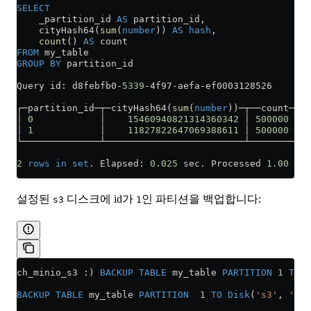
SELECT
    _partition_id 
AS
 partition_id,
    cityHash64(
sum
(
number
)) 
AS
 hash
,
    count
() 
AS
 count
FROM
 my_table
GROUP BY
 partition_id
Query id: d8febfb0
-
5339
-
4f97
-
aefa
-
ef0003128526
┌─partition_id─┬─cityHash64(
sum
(
number
))─┬──count─┐
│ 
0
            │    
15460940821314360342
 │ 
500000
 │
│ 
1
            │    
11827822647069388611
 │ 
500000
 │
└──────────────┴─────────────────────────┴────────┘
2
 rows
 in
 set
. Elapsed: 
0
.
025
 sec. Processed 
1
.
00
 mil
설정된
디스크에 id가
인 파티션을 백업합니다:
s3
1
ch_minio_s3 :) 
BACKUP
 TABLE
 my_table 
PARTITION
 1
 TO
 D
BACKUP
 TABLE
 my_table 
PARTITION
  1
 TO
 Disk
(
's3'
, 
'bac