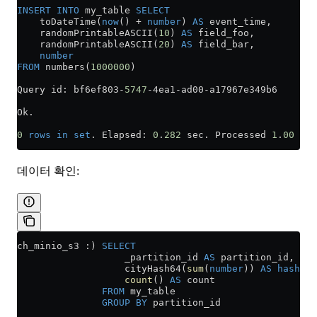
INSERT INTO
 my_table 
SELECT
    toDateTime(
now
() 
+
 number
) 
AS
 event_time,
    randomPrintableASCII(
10
) 
AS
 field_foo,
    randomPrintableASCII(
20
) 
AS
 field_bar,
    number
FROM
 numbers(
1000000
)
Query id: bf6ef803
-
5747
-
4ea1
-
ad00
-
a17967e349b6
Ok.
0
 rows
 in
 set
. Elapsed: 
0
.
282
 sec. Processed 
1
.
00
 mil
데이터 확인:
ch_minio_s3 :) 
SELECT
                   _partition_id 
AS
 partition_id,
                   cityHash64(
sum
(
number
)) 
AS
 hash
,
                   count
() 
AS
 count
               FROM
 my_table
               GROUP BY
 partition_id