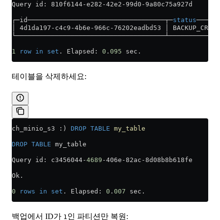
Query id: 810f6144
-
e282
-
42e2
-
99d0
-
9a80c75a927d
┌─id───────────────────────────────────┬─
status
──────
│ 4d1da197
-
c4c9
-
4b6e
-
966c
-
76202eadbd53 │ BACKUP_CREAT
└──────────────────────────────────────┴─────────────
1
 row
 in
 set
. Elapsed: 
0
.
095
 sec.
테이블을 삭제하세요:
ch_minio_s3 :) 
DROP
 TABLE
 my_table
DROP
 TABLE
 my_table
Query id: c3456044
-
4689
-
406e
-
82ac
-
8d08b8b618fe
Ok.
0
 rows
 in
 set
. Elapsed: 
0
.
007
 sec.
백업에서 ID가
인 파티션만 복원:
1