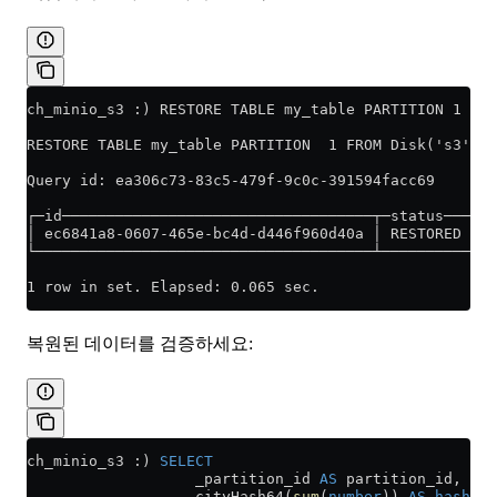
ch_minio_s3 :) RESTORE TABLE my_table PARTITION 1 FRO
RESTORE TABLE my_table PARTITION  1 FROM Disk('s3', '
Query id: ea306c73-83c5-479f-9c0c-391594facc69
┌─id───────────────────────────────────┬─status───┐
│ ec6841a8-0607-465e-bc4d-d446f960d40a │ RESTORED │
└──────────────────────────────────────┴──────────┘
1 row in set. Elapsed: 0.065 sec.
복원된 데이터를 검증하세요:
ch_minio_s3 :) 
SELECT
                   _partition_id 
AS
 partition_id,
                   cityHash64(
sum
(
number
)) 
AS
 hash
,