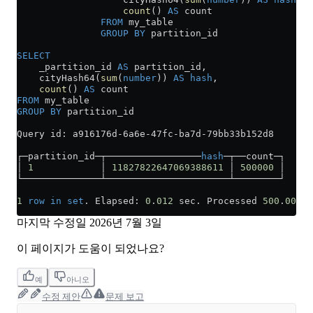
                   count
() 
AS
 count
               FROM
 my_table
               GROUP BY
 partition_id
SELECT
    _partition_id 
AS
 partition_id,
    cityHash64(
sum
(
number
)) 
AS
 hash
,
    count
() 
AS
 count
FROM
 my_table
GROUP BY
 partition_id
Query id: a916176d
-
6a6e
-
47fc
-
ba7d
-
79bb33b152d8
┌─partition_id─┬─────────────────
hash
─┬──count─┐
│ 
1
            │ 
11827822647069388611
 │ 
500000
 │
└──────────────┴──────────────────────┴────────┘
1
 row
 in
 set
. Elapsed: 
0
.
012
 sec. Processed 
500
.
00
 th
마지막 수정일
2026년 7월 3일
이 페이지가 도움이 되었나요?
예
아니오
수정 제안
문제 보고