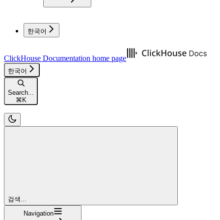
한국어
ClickHouse Documentation
home page
한국어
Search...
⌘
K
검색...
Navigation