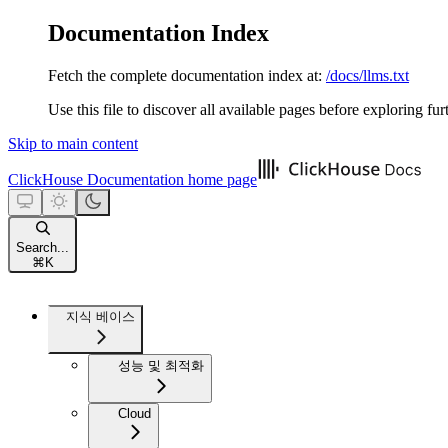
Documentation Index
Fetch the complete documentation index at:
/docs/llms.txt
Use this file to discover all available pages before exploring fur
Skip to main content
ClickHouse Documentation
home page
Search...
⌘
K
지식 베이스
성능 및 최적화
Cloud