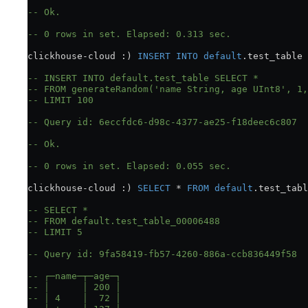
-- Ok.
-- 0 rows in set. Elapsed: 0.313 sec.
clickhouse
-
cloud :) 
INSERT INTO
 default
.test_table 
-- INSERT INTO default.test_table SELECT *
-- FROM generateRandom('name String, age UInt8', 1,
-- LIMIT 100
-- Query id: 6eccfdc6-d98c-4377-ae25-f18deec6c807
-- Ok.
-- 0 rows in set. Elapsed: 0.055 sec.
clickhouse
-
cloud :) 
SELECT
 *
 FROM
 default
.test_tabl
-- SELECT *
-- FROM default.test_table_00006488
-- LIMIT 5
-- Query id: 9fa58419-fb57-4260-886a-ccb836449f58
-- ┌─name─┬─age─┐
-- │      │ 200 │
-- │ 4    │  72 │