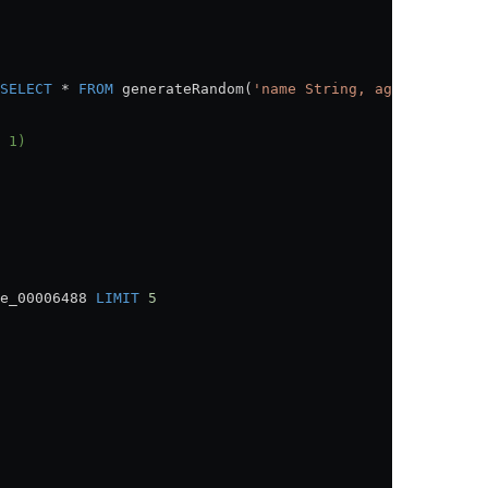
SELECT
 *
 FROM
 generateRandom(
'name String, age UInt8'
,
1
,
 1)
e_00006488 
LIMIT
 5