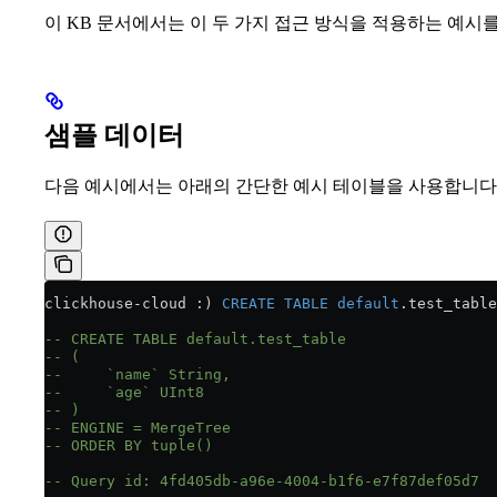
이 KB 문서에서는 이 두 가지 접근 방식을 적용하는 예시
샘플 데이터
다음 예시에서는 아래의 간단한 예시 테이블을 사용합니다
clickhouse
-
cloud :) 
CREATE
 TABLE
 default
.test_table
-- CREATE TABLE default.test_table
-- (
--     `name` String,
--     `age` UInt8
-- )
-- ENGINE = MergeTree
-- ORDER BY tuple()
-- Query id: 4fd405db-a96e-4004-b1f6-e7f87def05d7