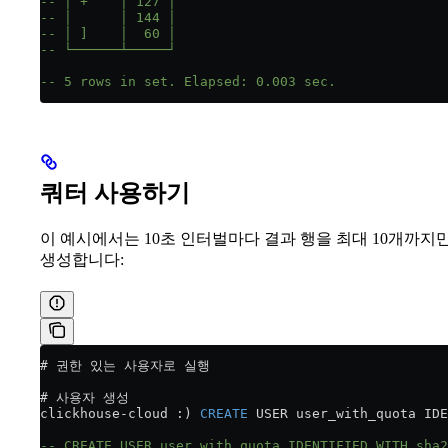
-- │ +    │ 127 │
-- │      │ 144 │
-- │ ]    │  60 │
-- └──────┴─────┘
-- 5 rows in set. Elapsed: 0.003 sec.
쿼터 사용하기
이 예시에서는 10초 인터벌마다 결과 행을 최대 10개까지만 조
생성합니다:
# 권한 있는 사용자로 실행
# 사용자 생성
clickhouse
-
cloud :) 
CREATE
 USER user_with_quota IDE
-- CREATE USER user_with_quota IDENTIFIED WITH sha2