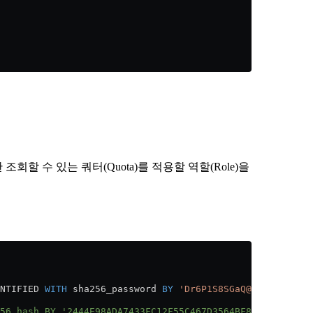
회할 수 있는 쿼터(Quota)를 적용할 역할(Role)을
NTIFIED 
WITH
 sha256_password 
BY
 'Dr6P1S8SGaQ@u!BUAnv'
;
56_hash BY '2444E98ADA7433FC12F55C467D3564BF87F47B1A996E