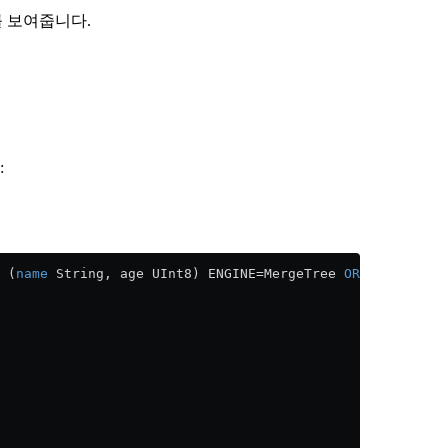
를 보여줍니다.
:
 (
name
 String, age UInt8) ENGINE
=
MergeTree 
ORDER BY
 tupl