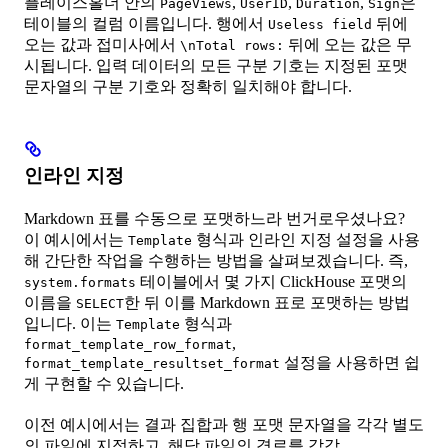
플레이스홀더 안의
,
,
,
은
PageViews
UserID
Duration
Sign
테이블의 컬럼 이름입니다. 행에서
뒤에
Useless field
오는 값과 접미사에서
뒤에 오는 값은 무
\nTotal rows:
시됩니다. 입력 데이터의 모든 구분 기호는 지정된 포맷
문자열의 구분 기호와 정확히 일치해야 합니다.
인라인 지정
Markdown 표를 수동으로 포맷하느라 번거로우셨나요?
이 예시에서는
형식과 인라인 지정 설정을 사용
Template
해 간단한 작업을 수행하는 방법을 살펴보겠습니다. 즉,
테이블에서 몇 가지 ClickHouse 포맷의
system.formats
이름을
한 뒤 이를 Markdown 표로 포맷하는 방법
SELECT
입니다. 이는
형식과
Template
,
format_template_row_format
설정을 사용하면 쉽
format_template_resultset_format
게 구현할 수 있습니다.
이전 예시에서는 결과 집합과 행 포맷 문자열을 각각 별도
의 파일에 지정하고, 해당 파일의 경로를 각각