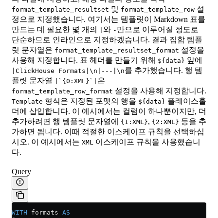
및
설
format_template_resultset
format_template_row
정으로 지정했습니다. 여기서는 템플릿이 Markdown 표를
만드는 데 필요한 몇 개의
와
만으로 이루어질 정도로
|
-
단순하므로 인라인으로 지정하겠습니다. 결과 집합 템플
릿 문자열은
설정을
format_template_resultset_format
사용해 지정합니다. 표 헤더를 만들기 위해
앞에
${data}
를 추가했습니다. 행 템
|ClickHouse Formats|\n|---|\n
플릿 문자열
은
|`{0:XML}`|
설정을 사용해 지정합니다.
format_template_row_format
형식은 지정된 포맷의 행을
플레이스홀
Template
${data}
더에 삽입합니다. 이 예시에서는 컬럼이 하나뿐이지만, 더
추가하려면 행 템플릿 문자열에
,
등을 추
{1:XML}
{2:XML}
가하면 됩니다. 이때 적절한 이스케이프 규칙을 선택하십
시오. 이 예시에서는
이스케이프 규칙을 사용했습니
XML
다.
Query
WITH
 formats 
AS