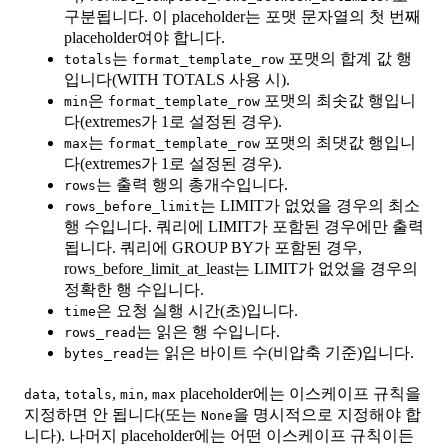
구분됩니다. 이 placeholder는 포맷 문자열의 첫 번째
placeholder여야 합니다.
는
포맷의 합계 값 행
totals
format_template_row
입니다(WITH TOTALS 사용 시).
은
포맷의 최솟값 행입니
min
format_template_row
다(extremes가 1로 설정된 경우).
는
포맷의 최댓값 행입니
max
format_template_row
다(extremes가 1로 설정된 경우).
는 출력 행의 총개수입니다.
rows
는 LIMIT가 없었을 경우의 최소
rows_before_limit
행 수입니다. 쿼리에 LIMIT가 포함된 경우에만 출력
됩니다. 쿼리에 GROUP BY가 포함된 경우,
rows_before_limit_at_least는 LIMIT가 없었을 경우의
정확한 행 수입니다.
은 요청 실행 시간(초)입니다.
time
는 읽은 행 수입니다.
rows_read
는 읽은 바이트 수(비압축 기준)입니다.
bytes_read
,
,
,
placeholder에는 이스케이프 규칙을
data
totals
min
max
지정하면 안 됩니다(또는
을 명시적으로 지정해야 합
None
니다). 나머지 placeholder에는 어떤 이스케이프 규칙이든