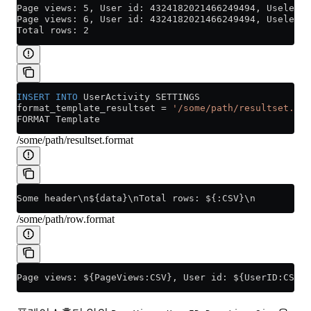
Page views: 5, User id: 4324182021466249494, Useless 
Page views: 6, User id: 4324182021466249494, Useless 
Total rows: 2
INSERT INTO
 UserActivity SETTINGS
format_template_resultset 
=
 '/some/path/resultset.for
FORMAT Template
/some/path/resultset.format
Some header\n${data}\nTotal rows: ${:CSV}\n
/some/path/row.format
Page views: ${PageViews:CSV}, User id: ${UserID:CSV},