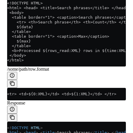
<!DOCTYPE HTML>
<html> <head> <title>Search phrases</title> </head>
 <body>
  <table border="1"> <caption>Search phrases</caption
    <tr> <th>Search phrase</th> <th>Count</th> </tr>
    ${data}
  </table>
  <table border="1"> <caption>Max</caption>
    ${max}
  </table>
  <b>Processed ${rows_read:XML} rows in ${time:XML} s
 </body>
</html>
/some/path/row.format
<tr> <td>${0:XML}</td> <td>${1:XML}</td> </tr>
Response
<!
DOCTYPE
 HTML
>
<
html
>
 <
head
>
 <
title
>
Search phrases
</
title
>
 </
head
>