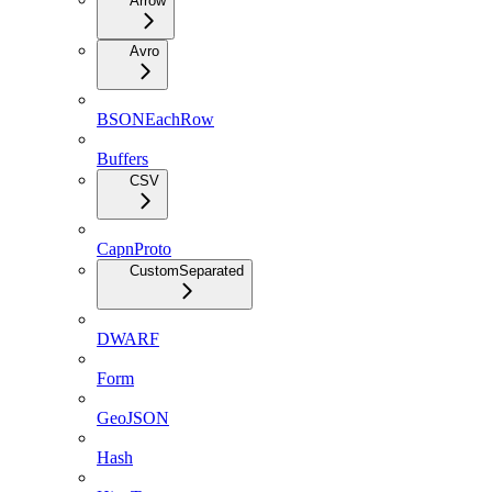
Arrow
Avro
BSONEachRow
Buffers
CSV
CapnProto
CustomSeparated
DWARF
Form
GeoJSON
Hash