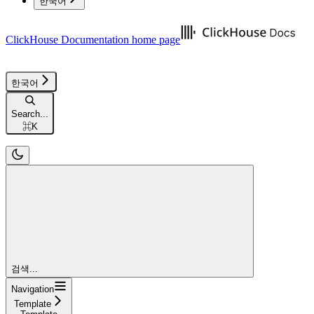
한국어
ClickHouse Documentation
home page
한국어
Search...
⌘
K
검색...
Navigation
Template