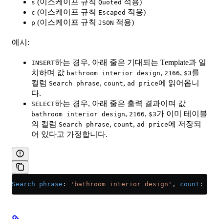
(이스케이프 규칙
적용)
s
Quoted
(이스케이프 규칙
적용)
c
Escaped
(이스케이프 규칙
적용)
p
JSON
예시:
하는 경우, 아래 줄은 기대되는 Template과 일
INSERT
치하며 값
,
,
를
bathroom interior design
2166
$3
컬럼
,
,
에 읽어옵니
Search phrase
count
ad price
다.
하는 경우, 아래 줄은 출력 결과이며 값
SELECT
,
,
가 이미 테이블
bathroom interior design
2166
$3
의 컬럼
,
,
에 저장되
Search phrase
count
ad price
어 있다고 가정합니다.
Search phrase
: 
'bathroom interior design'
, 
count
: 
216