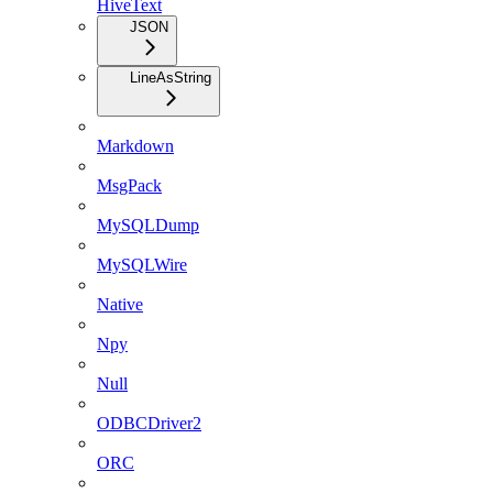
HiveText
JSON
LineAsString
Markdown
MsgPack
MySQLDump
MySQLWire
Native
Npy
Null
ODBCDriver2
ORC