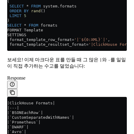
(
 SELECT
 *
 FROM
 system
.
formats
 ORDER BY
 rand
()
 LIMIT
 5
)
SELECT
 *
 FROM
 formats
FORMAT Template
SETTINGS
 format_template_row_format
=
'|`${0:XML}`|'
,
 format_template_resultset_format
=
'|ClickHouse Format
보세요! 이제 마크다운 표를 만들 때 그 많은
와
를 일일
|
-
이 직접 추가하는 수고를 덜었습니다:
Response
|ClickHouse Formats|
|---|
|`BSONEachRow`|
|`CustomSeparatedWithNames`|
|`Prometheus`|
|`DWARF`|
|`Avro`|