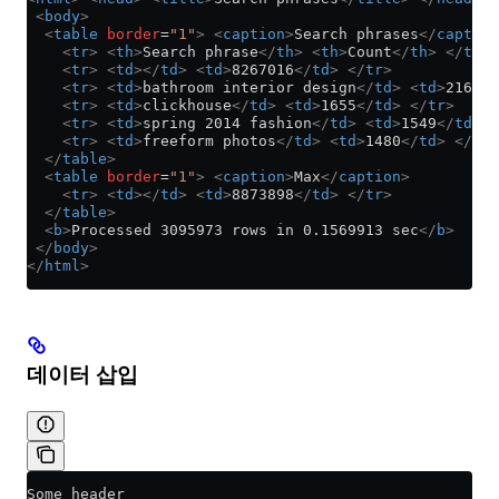
 <
body
>
  <
table
 border
=
"1"
>
 <
caption
>
Search phrases
</
caption
    <
tr
>
 <
th
>
Search phrase
</
th
>
 <
th
>
Count
</
th
>
 </
tr
>
    <
tr
>
 <
td
></
td
>
 <
td
>
8267016
</
td
>
 </
tr
>
    <
tr
>
 <
td
>
bathroom interior design
</
td
>
 <
td
>
2166
</
    <
tr
>
 <
td
>
clickhouse
</
td
>
 <
td
>
1655
</
td
>
 </
tr
>
    <
tr
>
 <
td
>
spring 2014 fashion
</
td
>
 <
td
>
1549
</
td
>
 <
    <
tr
>
 <
td
>
freeform photos
</
td
>
 <
td
>
1480
</
td
>
 </
tr
>
  </
table
>
  <
table
 border
=
"1"
>
 <
caption
>
Max
</
caption
>
    <
tr
>
 <
td
></
td
>
 <
td
>
8873898
</
td
>
 </
tr
>
  </
table
>
  <
b
>
Processed 3095973 rows in 0.1569913 sec
</
b
>
 </
body
>
</
html
>
데이터 삽입
Some header