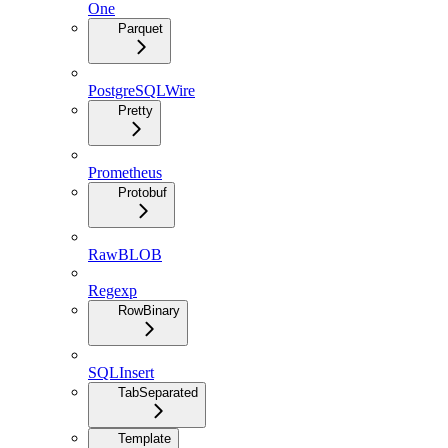
One
Parquet
PostgreSQLWire
Pretty
Prometheus
Protobuf
RawBLOB
Regexp
RowBinary
SQLInsert
TabSeparated
Template