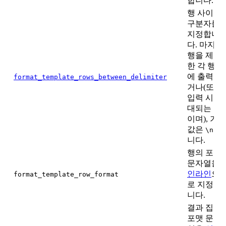
합니다.
행 사이의
구분자를
지정합니
다. 마지막
행을 제외
한 각 행 뒤
에 출력되
format_template_rows_between_delimiter
거나(또는
입력 시 기
대되는 값
이며), 기본
값은
입
\n
니다.
행의 포맷
문자열을
인라인
으
format_template_row_format
로 지정합
니다.
결과 집합
포맷 문자