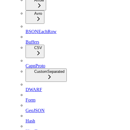
Arrow
Avro
BSONEachRow
Buffers
CSV
CapnProto
CustomSeparated
DWARF
Form
GeoJSON
Hash