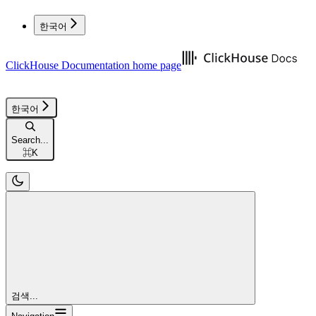
한국어
ClickHouse Documentation
home page
한국어
Search...
⌘
K
검색...