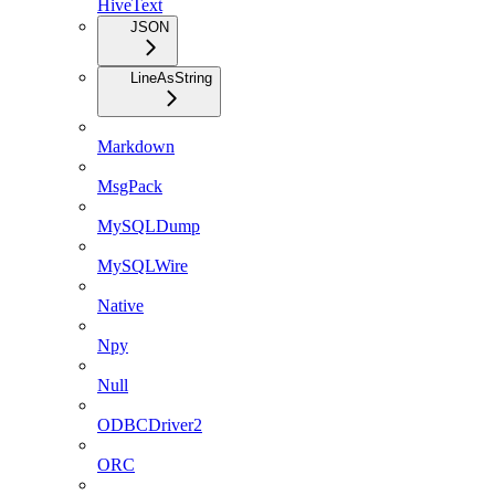
HiveText
JSON
LineAsString
Markdown
MsgPack
MySQLDump
MySQLWire
Native
Npy
Null
ODBCDriver2
ORC