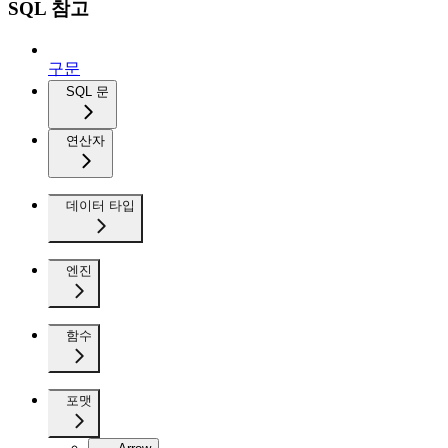
SQL 참고
구문
SQL 문
연산자
데이터 타입
엔진
함수
포맷