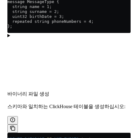
message MessageType {
  string name = 1;
  string surname = 2;
  uint32 birthDate = 3;
  repeated string phoneNumbers = 4;
};
바이너리 파일 생성
스키마와 일치하는 ClickHouse 테이블을 생성하십시오: