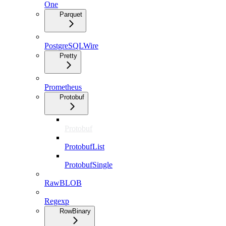
One
Parquet
PostgreSQLWire
Pretty
Prometheus
Protobuf
Protobuf
ProtobufList
ProtobufSingle
RawBLOB
Regexp
RowBinary