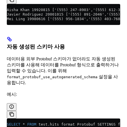
Aisha Khan 19920815 ['(555) 247-8903','(555) 612-3457
Javier Rodriguez 20001015 ['(555) 891-2046','(555) 73
Mei Ling 19980616 ['(555) 956-1834','(555) 403-7682']
자동 생성된 스키마 사용
데이터용 외부 Protobuf 스키마가 없더라도 자동 생성된
스키마를 사용해 데이터를 Protobuf 형식으로 출력하거나
입력할 수 있습니다. 이를 위해
설정을 사
format_protobuf_use_autogenerated_schema
용합니다.
예시:
SELECT
 *
 FROM
 test
.
hits
 format Protobuf SETTINGS form