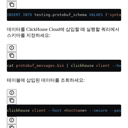
INSERT INTO
 testing
.
protobuf_schema
 VALUES
 (
'syntax =
데이터를 ClickHouse Cloud에 삽입할 때 실행할 쿼리에서
스키마를 지정하세요:
cat
 protobuf_messages.bin
 |
 clickhouse
 client
 --host
 
테이블에 삽입된 데이터를 조회하세요:
clickhouse
 client
 --host
 <
hostnam
e
>
 --secure
 --passwo