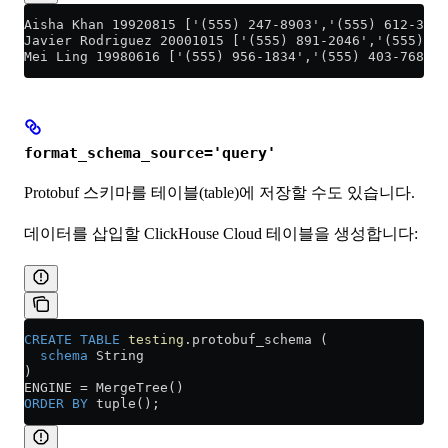
Aisha Khan 19920815 ['(555) 247-8903','(555) 612-3457
Javier Rodriguez 20001015 ['(555) 891-2046','(555) 73
Mei Ling 19980616 ['(555) 956-1834','(555) 403-7682']
format_schema_source='query'
Protobuf 스키마를 테이블(table)에 저장할 수도 있습니다.
데이터를 삽입할 ClickHouse Cloud 테이블을 생성합니다:
CREATE
 TABLE
 testing
.protobuf_schema (
  schema
 String
)
ENGINE 
=
 MergeTree()
ORDER BY
 tuple();