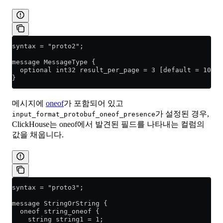
syntax = "proto2";
message MessageType {
  optional int32 result_per_page = 3 [default = 10];
}
메시지에
oneof
가 포함되어 있고
가 설정된 경우,
input_format_protobuf_oneof_presence
ClickHouse는 oneof에서 발견된 필드를 나타내는 컬럼의
값을 채웁니다.
syntax = "proto3";
message StringOrString {
  oneof string_oneof {
    string string1 = 1;