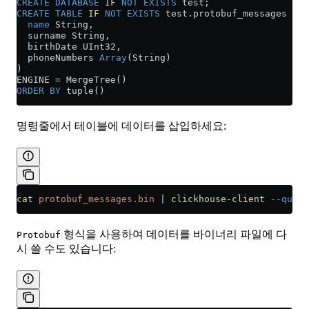
CREATE
 DATABASE
 IF
 NOT
 EXISTS
 test;
CREATE
 TABLE
 IF
 NOT
 EXISTS
 test
.
protobuf_messages
 (
  name
 String,
  surname String,
  birthDate UInt32,
  phoneNumbers 
Array
(String)
)
ENGINE 
=
 MergeTree()
ORDER BY
 tuple()
명령줄에서 테이블에 데이터를 삽입하세요:
cat
 protobuf_messages.bin
 |
 clickhouse-client
 --query
형식을 사용하여 데이터를 바이너리 파일에 다
Protobuf
시 쓸 수도 있습니다: