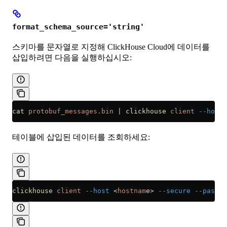
format_schema_source='string'
스키마를 문자열로 지정해 ClickHouse Cloud에 데이터를
삽입하려면 다음을 실행하십시오:
cat
 protobuf_messages.bin
 |
 clickhouse
 client
 --host
 
테이블에 삽입된 데이터를 조회하세요:
clickhouse
 client
 --host
 <
hostnam
e
>
 --secure
 --passwo