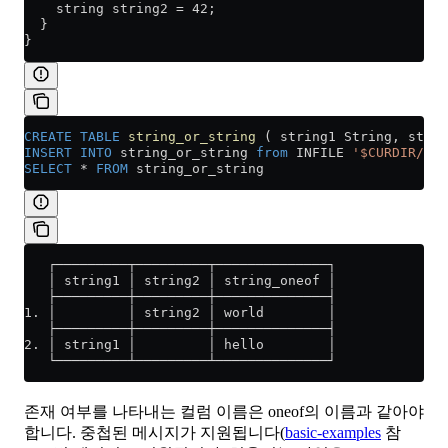
    string string2 = 42;
  }
}
CREATE
 TABLE
 string_or_string
 ( string1 String, strin
INSERT INTO
 string_or_string 
from
 INFILE 
'$CURDIR/dat
SELECT
 *
 FROM
 string_or_string
   ┌─────────┬─────────┬──────────────┐
   │ string1 │ string2 │ string_oneof │
   ├─────────┼─────────┼──────────────┤
1. │         │ string2 │ world        │
   ├─────────┼─────────┼──────────────┤
2. │ string1 │         │ hello        │
   └─────────┴─────────┴──────────────┘
존재 여부를 나타내는 컬럼 이름은 oneof의 이름과 같아야
합니다. 중첩된 메시지가 지원됩니다(
basic-examples
참