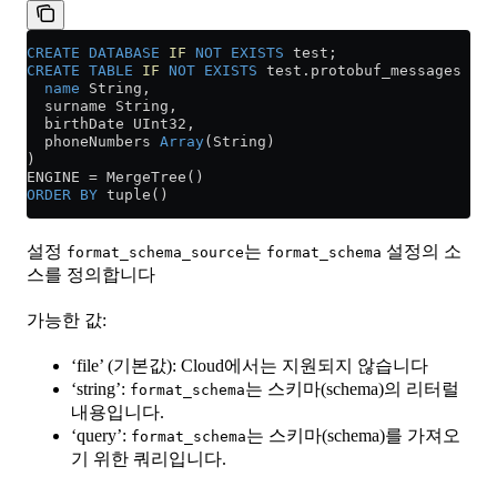
CREATE
 DATABASE
 IF
 NOT
 EXISTS
 test;
CREATE
 TABLE
 IF
 NOT
 EXISTS
 test
.
protobuf_messages
 (
  name
 String,
  surname String,
  birthDate UInt32,
  phoneNumbers 
Array
(String)
)
ENGINE 
=
 MergeTree()
ORDER BY
 tuple()
설정
는
설정의 소
format_schema_source
format_schema
스를 정의합니다
가능한 값:
‘file’ (기본값): Cloud에서는 지원되지 않습니다
‘string’:
는 스키마(schema)의 리터럴
format_schema
내용입니다.
‘query’:
는 스키마(schema)를 가져오
format_schema
기 위한 쿼리입니다.