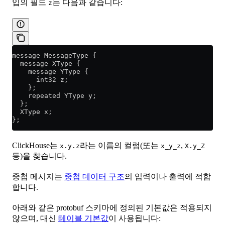
입의 필드
는 다음과 같습니다:
z
message MessageType {
  message XType {
    message YType {
      int32 z;
    };
    repeated YType y;
  };
  XType x;
};
ClickHouse는
라는 이름의 컬럼(또는
,
x.y.z
x_y_z
X.y_Z
등)을 찾습니다.
중첩 메시지는
중첩 데이터 구조
의 입력이나 출력에 적합
합니다.
아래와 같은 protobuf 스키마에 정의된 기본값은 적용되지
않으며, 대신
테이블 기본값
이 사용됩니다: