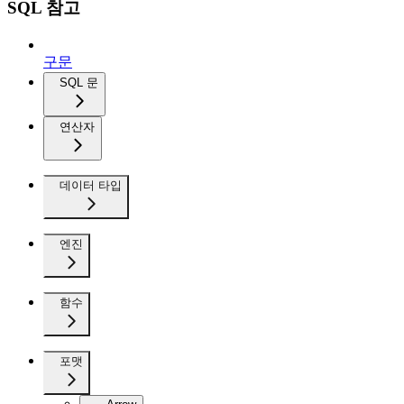
SQL 참고
구문
SQL 문
연산자
데이터 타입
엔진
함수
포맷