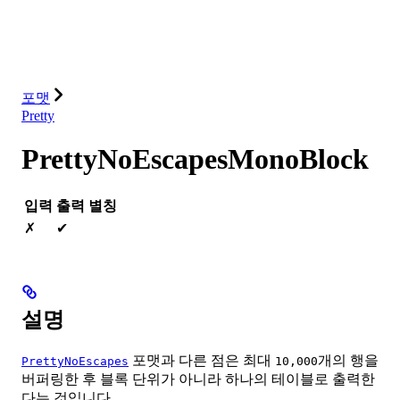
데이터베이스
솔루션
통합
리소스
포맷
Pretty
PrettyNoEscapesMonoBlock
입력
출력
별칭
✗
✔
설명
포맷과 다른 점은 최대
개의 행을
PrettyNoEscapes
10,000
버퍼링한 후 블록 단위가 아니라 하나의 테이블로 출력한
다는 것입니다.