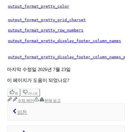
output_format_pretty_color
output_format_pretty_grid_charset
output_format_pretty_row_numbers
output_format_pretty_display_footer_column_names
output_format_pretty_display_footer_column_names_min
마지막 수정일
2026년 7월 23일
이 페이지가 도움이 되었나요?
예
아니오
수정 제안
문제 보고
이전