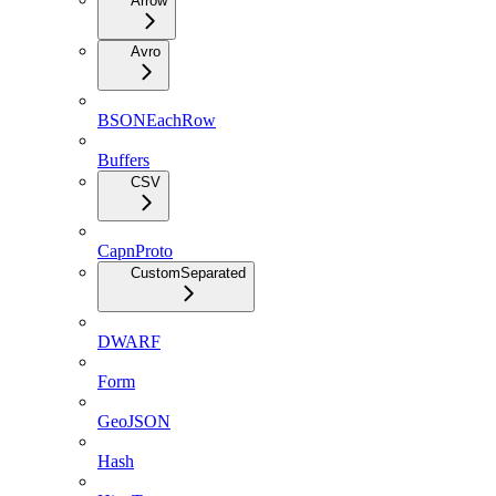
Arrow
Avro
BSONEachRow
Buffers
CSV
CapnProto
CustomSeparated
DWARF
Form
GeoJSON
Hash