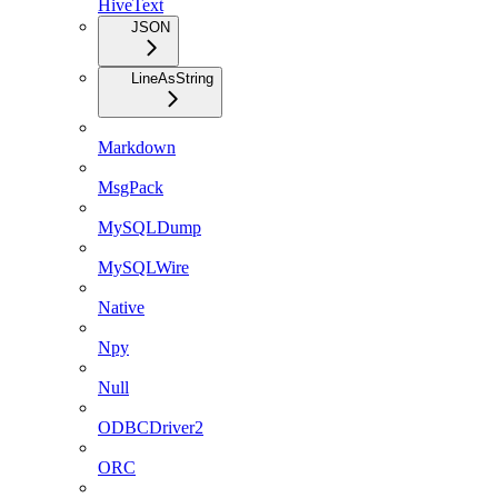
HiveText
JSON
LineAsString
Markdown
MsgPack
MySQLDump
MySQLWire
Native
Npy
Null
ODBCDriver2
ORC