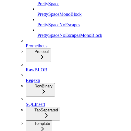
PrettySpace
PrettySpaceMonoBlock
PrettySpaceNoEscapes
PrettySpaceNoEscapesMonoBlock
Prometheus
Protobuf
RawBLOB
Regexp
RowBinary
SQLInsert
TabSeparated
Template