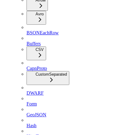
Arrow
Avro
BSONEachRow
Buffers
CSV
CapnProto
CustomSeparated
DWARF
Form
GeoJSON
Hash