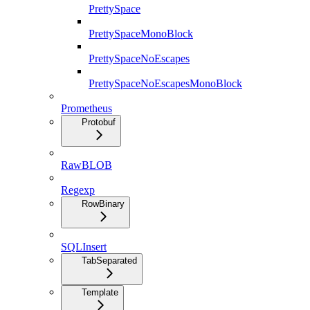
PrettySpace
PrettySpaceMonoBlock
PrettySpaceNoEscapes
PrettySpaceNoEscapesMonoBlock
Prometheus
Protobuf
RawBLOB
Regexp
RowBinary
SQLInsert
TabSeparated
Template