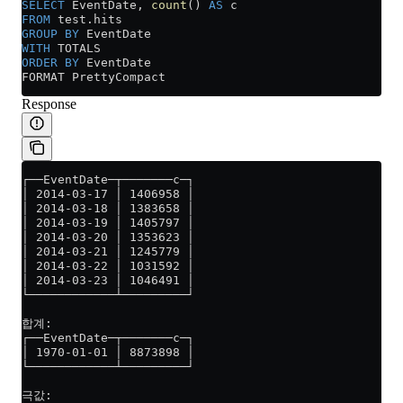
SELECT
 EventDate, 
count
() 
AS
 c 
FROM
 test
.
hits
GROUP BY
 EventDate 
WITH
 TOTALS 
ORDER BY
 EventDate 
FORMAT PrettyCompact
Response
┌──EventDate─┬───────c─┐
│ 2014-03-17 │ 1406958 │
│ 2014-03-18 │ 1383658 │
│ 2014-03-19 │ 1405797 │
│ 2014-03-20 │ 1353623 │
│ 2014-03-21 │ 1245779 │
│ 2014-03-22 │ 1031592 │
│ 2014-03-23 │ 1046491 │
└────────────┴─────────┘
합계:
┌──EventDate─┬───────c─┐
│ 1970-01-01 │ 8873898 │
└────────────┴─────────┘
극값: