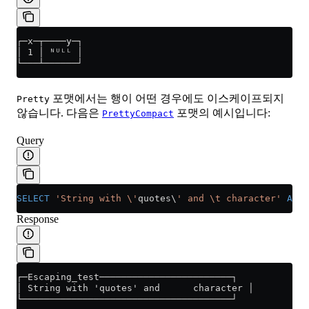
┌─x─┬────y─┐
│ 1 │ ᴺᵁᴸᴸ │
└───┴──────┘
포맷에서는 행이 어떤 경우에도 이스케이프되지
Pretty
않습니다. 다음은
포맷의 예시입니다:
PrettyCompact
Query
SELECT
 'String with \'
quotes\
' and \t character'
 AS
 E
Response
┌─Escaping_test────────────────────────┐
│ String with 'quotes' and      character │
└──────────────────────────────────────┘