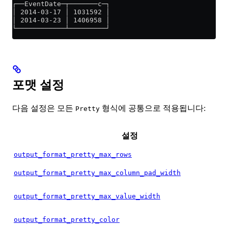
┌──EventDate─┬───────c─┐
│ 2014-03-17 │ 1031592 │
│ 2014-03-23 │ 1406958 │
└────────────┴─────────┘
포맷 설정
다음 설정은 모든
형식에 공통으로 적용됩니다:
Pretty
설정
output_format_pretty_max_rows
output_format_pretty_max_column_pad_width
output_format_pretty_max_value_width
output_format_pretty_color