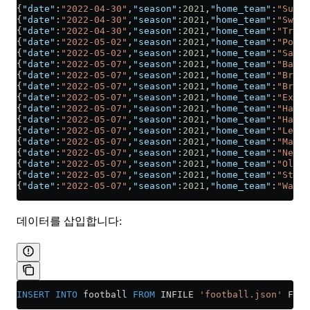
{
"date"
:
"2022-04-30"
,
"season"
:
2021
,
"home_team"
:
"Sutto
{
"date"
:
"2022-04-30"
,
"season"
:
2021
,
"home_team"
:
"Swind
{
"date"
:
"2022-04-30"
,
"season"
:
2021
,
"home_team"
:
"Tranm
{
"date"
:
"2022-05-02"
,
"season"
:
2021
,
"home_team"
:
"Port 
{
"date"
:
"2022-05-02"
,
"season"
:
2021
,
"home_team"
:
"Salfo
{
"date"
:
"2022-05-07"
,
"season"
:
2021
,
"home_team"
:
"Barro
{
"date"
:
"2022-05-07"
,
"season"
:
2021
,
"home_team"
:
"Bradf
{
"date"
:
"2022-05-07"
,
"season"
:
2021
,
"home_team"
:
"Brist
{
"date"
:
"2022-05-07"
,
"season"
:
2021
,
"home_team"
:
"Exete
{
"date"
:
"2022-05-07"
,
"season"
:
2021
,
"home_team"
:
"Harro
{
"date"
:
"2022-05-07"
,
"season"
:
2021
,
"home_team"
:
"Hartl
{
"date"
:
"2022-05-07"
,
"season"
:
2021
,
"home_team"
:
"Leyto
{
"date"
:
"2022-05-07"
,
"season"
:
2021
,
"home_team"
:
"Mansf
{
"date"
:
"2022-05-07"
,
"season"
:
2021
,
"home_team"
:
"Newpo
{
"date"
:
"2022-05-07"
,
"season"
:
2021
,
"home_team"
:
"Oldha
{
"date"
:
"2022-05-07"
,
"season"
:
2021
,
"home_team"
:
"Steve
{
"date"
:
"2022-05-07"
,
"season"
:
2021
,
"home_team"
:
"Walsa
데이터를 삽입합니다:
INSERT INTO
 football 
FROM
 INFILE 
'football.json'
 FORM