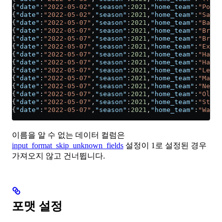
{
"date"
:
"2022-05-02"
,
"season"
:
2021
,
"home_team"
:
"Port 
{
"date"
:
"2022-05-02"
,
"season"
:
2021
,
"home_team"
:
"Salfo
{
"date"
:
"2022-05-07"
,
"season"
:
2021
,
"home_team"
:
"Barro
{
"date"
:
"2022-05-07"
,
"season"
:
2021
,
"home_team"
:
"Bradf
{
"date"
:
"2022-05-07"
,
"season"
:
2021
,
"home_team"
:
"Brist
{
"date"
:
"2022-05-07"
,
"season"
:
2021
,
"home_team"
:
"Exete
{
"date"
:
"2022-05-07"
,
"season"
:
2021
,
"home_team"
:
"Harro
{
"date"
:
"2022-05-07"
,
"season"
:
2021
,
"home_team"
:
"Hartl
{
"date"
:
"2022-05-07"
,
"season"
:
2021
,
"home_team"
:
"Leyto
{
"date"
:
"2022-05-07"
,
"season"
:
2021
,
"home_team"
:
"Mansf
{
"date"
:
"2022-05-07"
,
"season"
:
2021
,
"home_team"
:
"Newpo
{
"date"
:
"2022-05-07"
,
"season"
:
2021
,
"home_team"
:
"Oldha
{
"date"
:
"2022-05-07"
,
"season"
:
2021
,
"home_team"
:
"Steve
{
"date"
:
"2022-05-07"
,
"season"
:
2021
,
"home_team"
:
"Walsa
이름을 알 수 없는 데이터 컬럼은
input_format_skip_unknown_fields
설정이 1로 설정된 경우
가져오지 않고 건너뜁니다.
포맷 설정