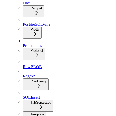
One
Parquet
PostgreSQLWire
Pretty
Prometheus
Protobuf
RawBLOB
Regexp
RowBinary
SQLInsert
TabSeparated
Template