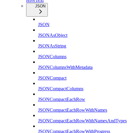
HiveText
JSON
JSON
JSONAsObject
JSONAsString
JSONColumns
JSONColumnsWithMetadata
JSONCompact
JSONCompactColumns
JSONCompactEachRow
JSONCompactEachRowWithNames
JSONCompactEachRowWithNamesAndTypes
JSONCompactEachRowWithProgress