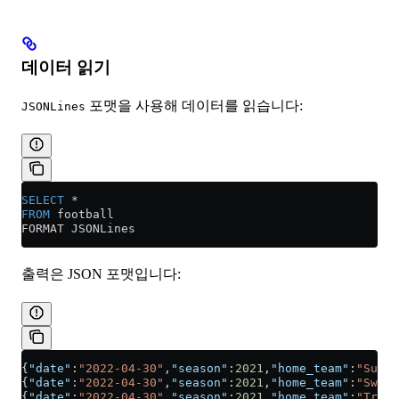
데이터 읽기
포맷을 사용해 데이터를 읽습니다:
JSONLines
SELECT
 *
FROM
 football
FORMAT JSONLines
출력은 JSON 포맷입니다:
{
"date"
:
"2022-04-30"
,
"season"
:
2021
,
"home_team"
:
"Sutto
{
"date"
:
"2022-04-30"
,
"season"
:
2021
,
"home_team"
:
"Swind
{
"date"
:
"2022-04-30"
,
"season"
:
2021
,
"home_team"
:
"Tranm