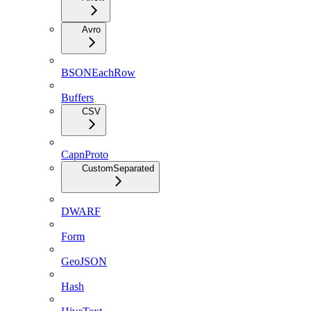
Avro
BSONEachRow
Buffers
CSV
CapnProto
CustomSeparated
DWARF
Form
GeoJSON
Hash