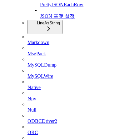
PrettyJSONEachRow
JSON 포맷 설정
LineAsString
Markdown
MsgPack
MySQLDump
MySQLWire
Native
Npy
Null
ODBCDriver2
ORC