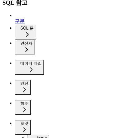
SQL 참고
구문
SQL 문
연산자
데이터 타입
엔진
함수
포맷