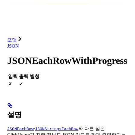
데이터베이스
솔루션
통합
리소스
포맷
JSON
JSONEachRowWithProgress
입력
출력
별칭
✗
✔
설명
/
와 다른 점은
JSONEachRow
JSONStringsEachRow
ClickHouse가 진행 정보도 JSON 값으로 함께 출력한다는