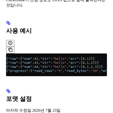
것입니다.
사용 예시
{
"row"
:{
"num"
:
42
,
"str"
:
"hello"
,
"arr"
:[
0
,
1
]}}
{
"row"
:{
"num"
:
43
,
"str"
:
"hello"
,
"arr"
:[
0
,
1
,
2
]}}
{
"row"
:{
"num"
:
44
,
"str"
:
"hello"
,
"arr"
:[
0
,
1
,
2
,
3
]}}
{
"progress"
:{
"read_rows"
:
"3"
,
"read_bytes"
:
"24"
,
"writt
포맷 설정
마지막 수정일
2026년 7월 23일