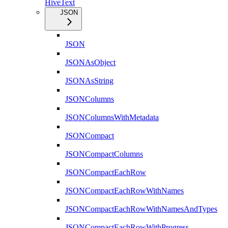
HiveText
JSON
JSON
JSONAsObject
JSONAsString
JSONColumns
JSONColumnsWithMetadata
JSONCompact
JSONCompactColumns
JSONCompactEachRow
JSONCompactEachRowWithNames
JSONCompactEachRowWithNamesAndTypes
JSONCompactEachRowWithProgress