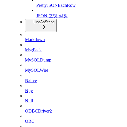
PrettyJSONEachRow
JSON 포맷 설정
LineAsString
Markdown
MsgPack
MySQLDump
MySQLWire
Native
Npy
Null
ODBCDriver2
ORC