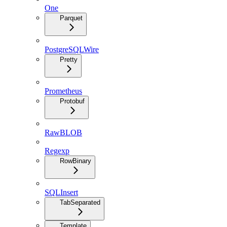
One
Parquet
PostgreSQLWire
Pretty
Prometheus
Protobuf
RawBLOB
Regexp
RowBinary
SQLInsert
TabSeparated
Template