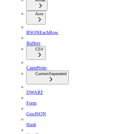
Arrow
Avro
BSONEachRow
Buffers
CSV
CapnProto
CustomSeparated
DWARF
Form
GeoJSON
Hash