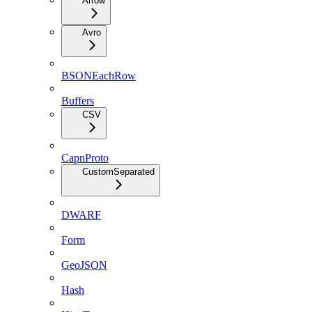
Arrow
Avro
BSONEachRow
Buffers
CSV
CapnProto
CustomSeparated
DWARF
Form
GeoJSON
Hash