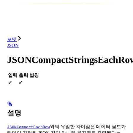
데이터베이스
솔루션
통합
리소스
포맷
JSON
JSONCompactStringsEachRo
입력
출력
별칭
✔
✔
설명
와의 유일한 차이점은 데이터 필드가
JSONCompactEachRow
타입이 지정된 JSON 값이 아니라 문자열로 출력된다는