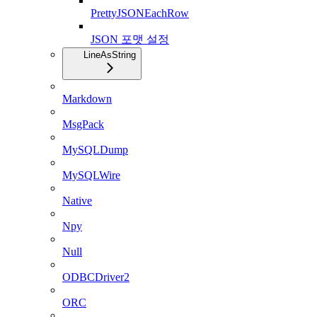
PrettyJSONEachRow
JSON 포맷 설정
LineAsString
Markdown
MsgPack
MySQLDump
MySQLWire
Native
Npy
Null
ODBCDriver2
ORC