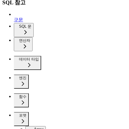
SQL 참고
구문
SQL 문
연산자
데이터 타입
엔진
함수
포맷