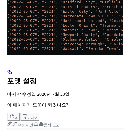
[
"2022-05-07"
, 
"2021"
, 
"Bradford City"
, 
"Carlisle Uni
[
"2022-05-07"
, 
"2021"
, 
"Bristol Rovers"
, 
"Scunthorpe 
[
"2022-05-07"
, 
"2021"
, 
"Exeter City"
, 
"Port Vale"
, 
"0
[
"2022-05-07"
, 
"2021"
, 
"Harrogate Town A.F.C."
, 
"Sutt
[
"2022-05-07"
, 
"2021"
, 
"Hartlepool United"
, 
"Colchest
[
"2022-05-07"
, 
"2021"
, 
"Leyton Orient"
, 
"Tranmere Rov
[
"2022-05-07"
, 
"2021"
, 
"Mansfield Town"
, 
"Forest Gree
[
"2022-05-07"
, 
"2021"
, 
"Newport County"
, 
"Rochdale"
, 
[
"2022-05-07"
, 
"2021"
, 
"Oldham Athletic"
, 
"Crawley To
[
"2022-05-07"
, 
"2021"
, 
"Stevenage Borough"
, 
"Salford 
[
"2022-05-07"
, 
"2021"
, 
"Walsall"
, 
"Swindon Town"
, 
"0"
포맷 설정
마지막 수정일
2026년 7월 23일
이 페이지가 도움이 되었나요?
예
아니오
수정 제안
문제 보고