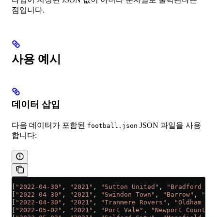
점입니다.
사용 예시
데이터 삽입
다음 데이터가 포함된
JSON 파일을 사용
football.json
합니다:
[
"2022-04-30"
, 
"2021"
, 
"Sutton United"
, 
"Bradford Cit
[
"2022-04-30"
, 
"2021"
, 
"Swindon Town"
, 
"Barrow"
, 
"2"
,
[
"2022-04-30"
, 
"2021"
, 
"Tranmere Rovers"
, 
"Oldham Ath
[
"2022-05-02"
, 
"2021"
, 
"Port Vale"
, 
"Newport County"
,