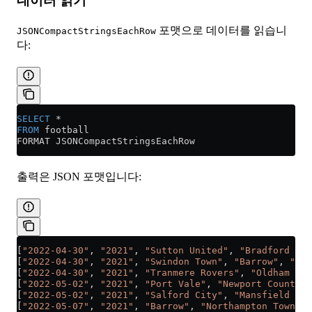
데이터 읽기
포맷으로 데이터를 읽습니
JSONCompactStringsEachRow
다:
SELECT
 *
FROM
 football
FORMAT JSONCompactStringsEachRow
출력은 JSON 포맷입니다:
[
"2022-04-30"
, 
"2021"
, 
"Sutton United"
, 
"Bradford Cit
[
"2022-04-30"
, 
"2021"
, 
"Swindon Town"
, 
"Barrow"
, 
"2"
,
[
"2022-04-30"
, 
"2021"
, 
"Tranmere Rovers"
, 
"Oldham Ath
[
"2022-05-02"
, 
"2021"
, 
"Port Vale"
, 
"Newport County"
,
[
"2022-05-02"
, 
"2021"
, 
"Salford City"
, 
"Mansfield Tow
[
"2022-05-07"
, 
"2021"
, 
"Barrow"
, 
"Northampton Town"
, 