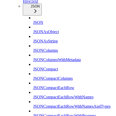
HiveText
JSON
JSON
JSONAsObject
JSONAsString
JSONColumns
JSONColumnsWithMetadata
JSONCompact
JSONCompactColumns
JSONCompactEachRow
JSONCompactEachRowWithNames
JSONCompactEachRowWithNamesAndTypes
JSONCompactEachRowWithProgress