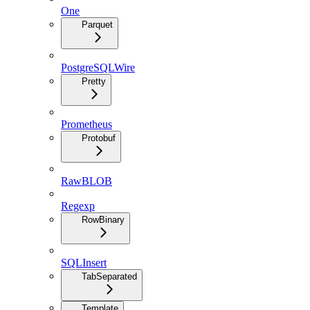
One
Parquet
PostgreSQLWire
Pretty
Prometheus
Protobuf
RawBLOB
Regexp
RowBinary
SQLInsert
TabSeparated
Template