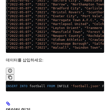
[
"2022-05-02"
, 
"2021"
, 
"Salford City"
, 
"Mansfield Tow
[
"2022-05-07"
, 
"2021"
, 
"Barrow"
, 
"Northampton Town"
, 
[
"2022-05-07"
, 
"2021"
, 
"Bradford City"
, 
"Carlisle Uni
[
"2022-05-07"
, 
"2021"
, 
"Bristol Rovers"
, 
"Scunthorpe 
[
"2022-05-07"
, 
"2021"
, 
"Exeter City"
, 
"Port Vale"
, 
"0
[
"2022-05-07"
, 
"2021"
, 
"Harrogate Town A.F.C."
, 
"Sutt
[
"2022-05-07"
, 
"2021"
, 
"Hartlepool United"
, 
"Colchest
[
"2022-05-07"
, 
"2021"
, 
"Leyton Orient"
, 
"Tranmere Rov
[
"2022-05-07"
, 
"2021"
, 
"Mansfield Town"
, 
"Forest Gree
[
"2022-05-07"
, 
"2021"
, 
"Newport County"
, 
"Rochdale"
, 
[
"2022-05-07"
, 
"2021"
, 
"Oldham Athletic"
, 
"Crawley To
[
"2022-05-07"
, 
"2021"
, 
"Stevenage Borough"
, 
"Salford 
[
"2022-05-07"
, 
"2021"
, 
"Walsall"
, 
"Swindon Town"
, 
"0"
데이터를 삽입하세요:
INSERT INTO
 football 
FROM
 INFILE 
'football.json'
 FORM