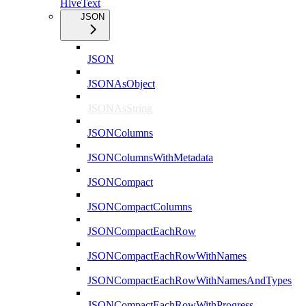
HiveText
JSON
JSON
JSONAsObject
JSONAsString
JSONColumns
JSONColumnsWithMetadata
JSONCompact
JSONCompactColumns
JSONCompactEachRow
JSONCompactEachRowWithNames
JSONCompactEachRowWithNamesAndTypes
JSONCompactEachRowWithProgress