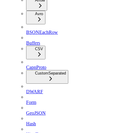
Arrow
Avro
BSONEachRow
Buffers
CSV
CapnProto
CustomSeparated
DWARF
Form
GeoJSON
Hash