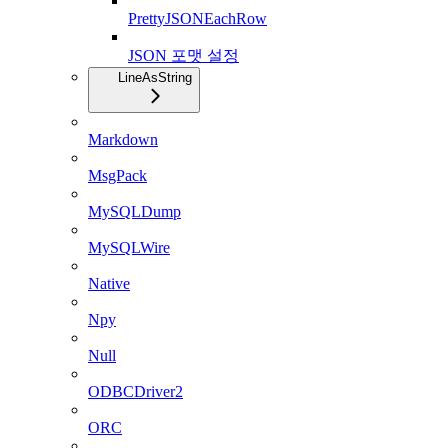
PrettyJSONEachRow
JSON 포맷 설정
LineAsString
Markdown
MsgPack
MySQLDump
MySQLWire
Native
Npy
Null
ODBCDriver2
ORC