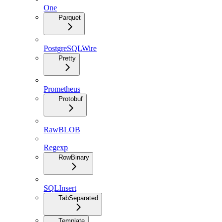
One
Parquet
PostgreSQLWire
Pretty
Prometheus
Protobuf
RawBLOB
Regexp
RowBinary
SQLInsert
TabSeparated
Template