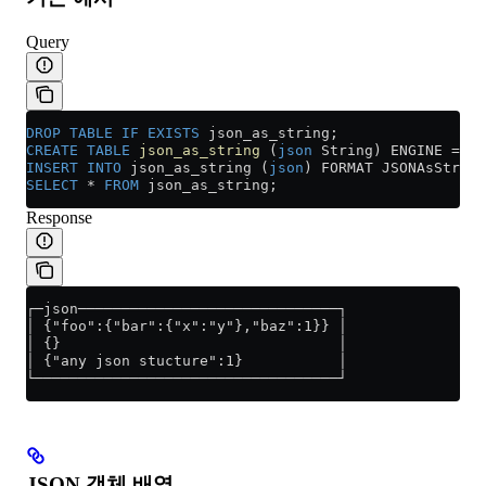
Query
DROP
 TABLE
 IF
 EXISTS
 json_as_string;
CREATE
 TABLE
 json_as_string
 (
json
 String) ENGINE 
=
 Me
INSERT INTO
 json_as_string (
json
) FORMAT JSONAsString
SELECT
 *
 FROM
 json_as_string;
Response
┌─json──────────────────────────────┐
│ {"foo":{"bar":{"x":"y"},"baz":1}} │
│ {}                                │
│ {"any json stucture":1}           │
└───────────────────────────────────┘
JSON 객체 배열