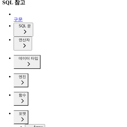
SQL 참고
구문
SQL 문
연산자
데이터 타입
엔진
함수
포맷