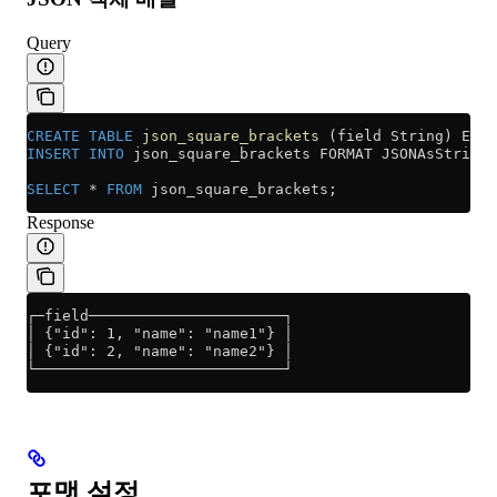
Query
CREATE
 TABLE
 json_square_brackets
 (field String) ENGI
INSERT INTO
 json_square_brackets FORMAT JSONAsString 
SELECT
 *
 FROM
 json_square_brackets;
Response
┌─field──────────────────────┐
│ {"id": 1, "name": "name1"} │
│ {"id": 2, "name": "name2"} │
└────────────────────────────┘
포맷 설정