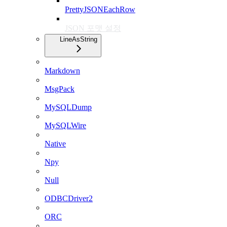
PrettyJSONEachRow
JSON 포맷 설정
LineAsString
Markdown
MsgPack
MySQLDump
MySQLWire
Native
Npy
Null
ODBCDriver2
ORC