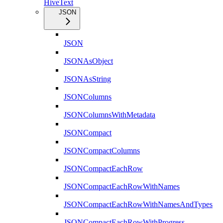
HiveText
JSON
JSON
JSONAsObject
JSONAsString
JSONColumns
JSONColumnsWithMetadata
JSONCompact
JSONCompactColumns
JSONCompactEachRow
JSONCompactEachRowWithNames
JSONCompactEachRowWithNamesAndTypes
JSONCompactEachRowWithProgress