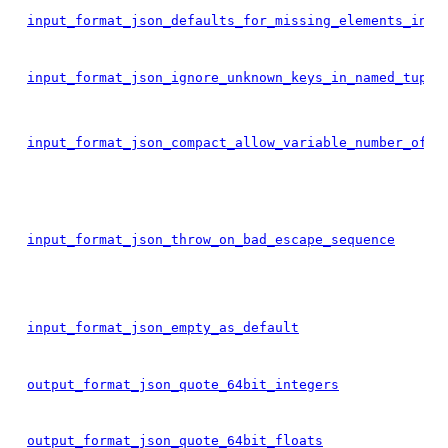
input_format_json_defaults_for_missing_elements_in_n
input_format_json_ignore_unknown_keys_in_named_tuple
input_format_json_compact_allow_variable_number_of_c
input_format_json_throw_on_bad_escape_sequence
input_format_json_empty_as_default
output_format_json_quote_64bit_integers
output_format_json_quote_64bit_floats