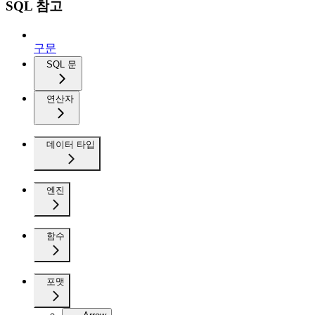
SQL 참고
구문
SQL 문
연산자
데이터 타입
엔진
함수
포맷