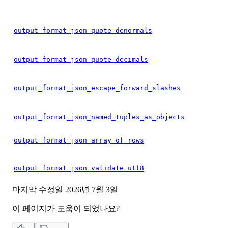
output_format_json_quote_denormals
output_format_json_quote_decimals
output_format_json_escape_forward_slashes
output_format_json_named_tuples_as_objects
output_format_json_array_of_rows
output_format_json_validate_utf8
마지막 수정일
2026년 7월 3일
이 페이지가 도움이 되었나요?