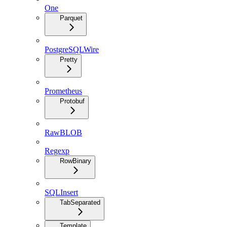
One
Parquet
PostgreSQLWire
Pretty
Prometheus
Protobuf
RawBLOB
Regexp
RowBinary
SQLInsert
TabSeparated
Template