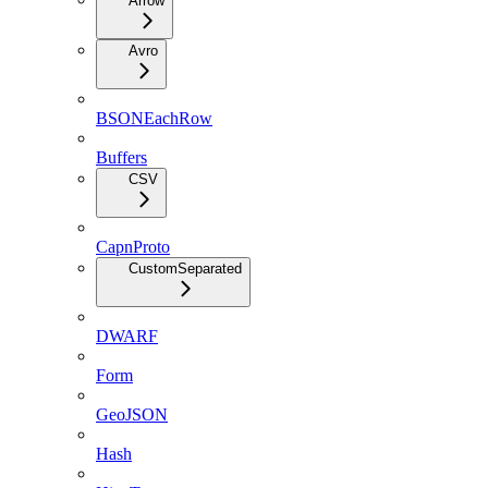
Arrow
Avro
BSONEachRow
Buffers
CSV
CapnProto
CustomSeparated
DWARF
Form
GeoJSON
Hash