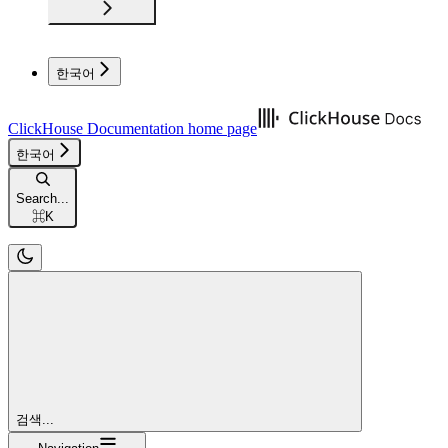
한국어
ClickHouse Documentation
home page
한국어
Search...
⌘
K
검색...