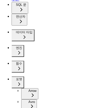
SQL 문
연산자
데이터 타입
엔진
함수
포맷
Arrow
Avro