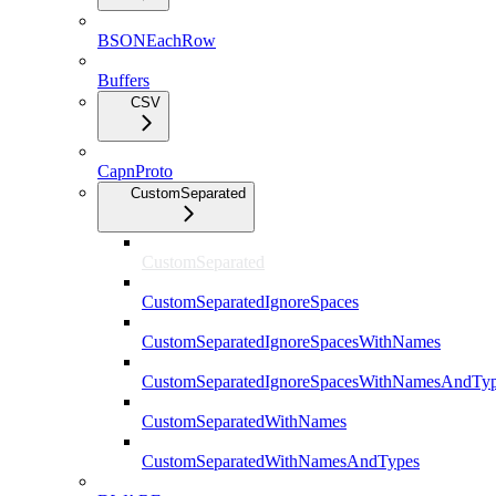
BSONEachRow
Buffers
CSV
CapnProto
CustomSeparated
CustomSeparated
CustomSeparatedIgnoreSpaces
CustomSeparatedIgnoreSpacesWithNames
CustomSeparatedIgnoreSpacesWithNamesAndTy
CustomSeparatedWithNames
CustomSeparatedWithNamesAndTypes