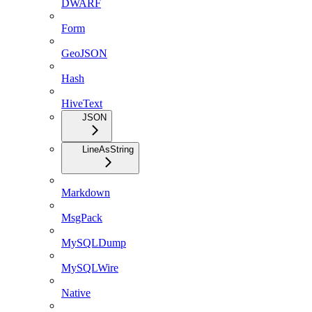
DWARF
Form
GeoJSON
Hash
HiveText
JSON
LineAsString
Markdown
MsgPack
MySQLDump
MySQLWire
Native