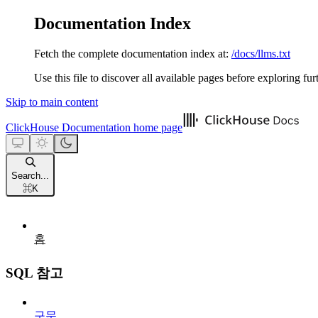
Documentation Index
Fetch the complete documentation index at:
/docs/llms.txt
Use this file to discover all available pages before exploring fur
Skip to main content
ClickHouse Documentation
home page
Search...
⌘
K
홈
SQL 참고
구문