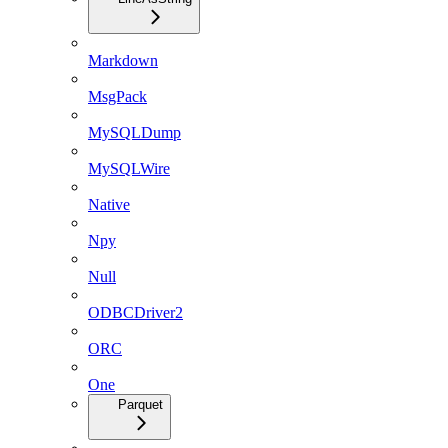
Markdown
MsgPack
MySQLDump
MySQLWire
Native
Npy
Null
ODBCDriver2
ORC
One
Parquet