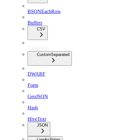
BSONEachRow
Buffers
CSV
CapnProto
CustomSeparated
DWARF
Form
GeoJSON
Hash
HiveText
JSON
LineAsString