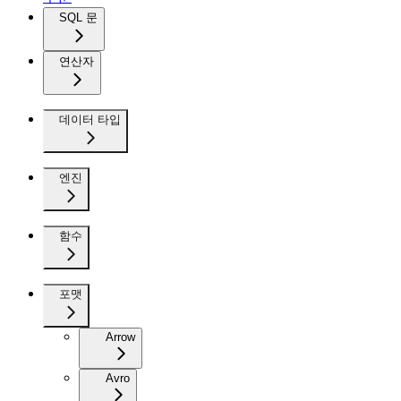
SQL 문
연산자
데이터 타입
엔진
함수
포맷
Arrow
Avro