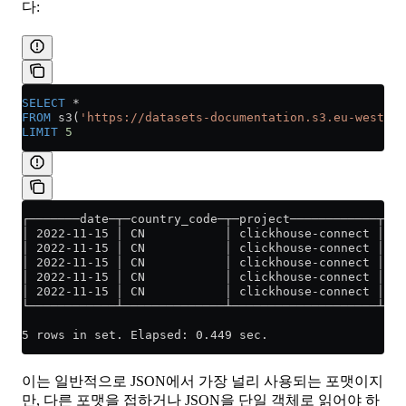
다:
SELECT
 *
FROM
 s3(
'https://datasets-documentation.s3.eu-west-3.
LIMIT
 5
┌───────date─┬─country_code─┬─project────────────┬─ty
│ 2022-11-15 │ CN           │ clickhouse-connect │ bd
│ 2022-11-15 │ CN           │ clickhouse-connect │ bd
│ 2022-11-15 │ CN           │ clickhouse-connect │ bd
│ 2022-11-15 │ CN           │ clickhouse-connect │ bd
│ 2022-11-15 │ CN           │ clickhouse-connect │ bd
└────────────┴──────────────┴────────────────────┴───
5 rows in set. Elapsed: 0.449 sec.
이는 일반적으로 JSON에서 가장 널리 사용되는 포맷이지
만, 다른 포맷을 접하거나 JSON을 단일 객체로 읽어야 하