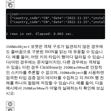
┌─json───────────────────────────────────────────────
│ {"country_code":"CN","date":"2022-11-15","installer
│ {"country_code":"CN","date":"2022-11-15","installer
└────────────────────────────────────────────────────
2 rows in set. Elapsed: 0.003 sec.
포맷은 객체 구조가 일관되지 않은 경우에
JSONAsObject
도 줄바꿈으로 구분된 JSON을 읽는 데 유용할 수 있습니
다. 예를 들어, 어떤 키의 타입이 행마다 달라질 수 있습니
다(어떤 경우에는 문자열이지만, 다른 경우에는 객체일
수 있음). 이런 경우 ClickHouse는
로 안정적
JSONEachRow
인 스키마를 추론할 수 없으며,
를 사용하면
JSONAsObject
엄격한 타입 검증 없이 데이터를 수집하고 각 JSON 행 전
체를 하나의 컬럼에 저장할 수 있습니다. 예를 들어, 다음
예시에서
가 어떻게 실패하는지 확인해 보십
JSONEachRow
시오: