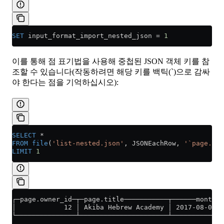
SET
 input_format_import_nested_json 
=
 1
이를 통해 점 표기법을 사용해 중첩된 JSON 객체 키를 참
조할 수 있습니다(작동하려면 해당 키를 백틱(`)으로 감싸
야 한다는 점을 기억하십시오):
SELECT
 *
FROM
 file
(
'list-nested.json'
, JSONEachRow, 
'`page.own
LIMIT
 1
┌─page.owner_id─┬─page.title───────────┬──────month─┬
│            12 │ Akiba Hebrew Academy │ 2017-08-01 │
└───────────────┴──────────────────────┴────────────┴