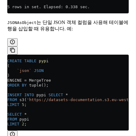
5 rows in set. Elapsed: 0.338 sec.
는 단일 JSON 객체 컬럼을 사용해 테이블에
JSONAsObject
행을 삽입할 때 유용합니다. 예:
CREATE
 TABLE
 pypi
(
    `json`
 JSON
)
ENGINE 
=
 MergeTree
ORDER BY
 tuple();
INSERT INTO
 pypi 
SELECT
 *
FROM
 s3(
'https://datasets-documentation.s3.eu-west-3.
LIMIT
 5
;
SELECT
 *
FROM
 pypi
LIMIT
 2
;