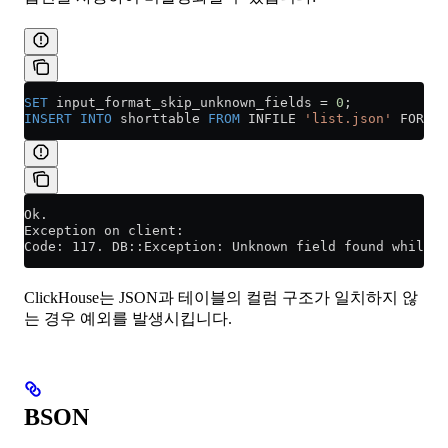
SET
 input_format_skip_unknown_fields 
=
 0
;
INSERT INTO
 shorttable 
FROM
 INFILE 
'list.json'
 FORMAT
Ok.
Exception on client:
Code: 117. DB::Exception: Unknown field found while p
ClickHouse는 JSON과 테이블의 컬럼 구조가 일치하지 않
는 경우 예외를 발생시킵니다.
BSON