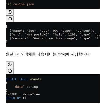
cat
 custom.json
[
  {"name": "Joe", "age": 99, "type": "person"},
  {"url": "/my.post.MD", "hits": 1263, "type": "post"
  {"message": "Warning on disk usage", "type": "log"}
]
원본 JSON 객체를 다음 테이블(table)에 저장합니다:
CREATE
 TABLE
 events
(
    `data`
 String
)
ENGINE 
=
 MergeTree
ORDER BY
 ()