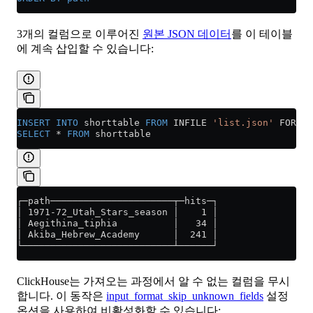
3개의 컬럼으로 이루어진
원본 JSON 데이터
를 이 테이블
에 계속 삽입할 수 있습니다:
INSERT INTO
 shorttable 
FROM
 INFILE 
'list.json'
 FORMAT
SELECT
 *
 FROM
 shorttable
┌─path──────────────────────┬─hits─┐
│ 1971-72_Utah_Stars_season │    1 │
│ Aegithina_tiphia          │   34 │
│ Akiba_Hebrew_Academy      │  241 │
└───────────────────────────┴──────┘
ClickHouse는 가져오는 과정에서 알 수 없는 컬럼을 무시
합니다. 이 동작은
input_format_skip_unknown_fields
설정
옵션을 사용하여 비활성화할 수 있습니다: