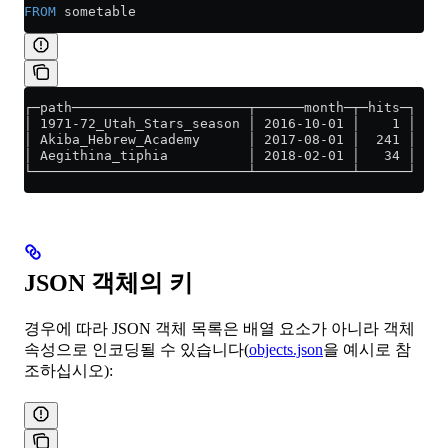
FROM
 sometable
┌─path──────────────────────┬──────month─┬─hits─┐
│ 1971-72_Utah_Stars_season │ 2016-10-01 │    1 │
│ Akiba_Hebrew_Academy      │ 2017-08-01 │  241 │
│ Aegithina_tiphia          │ 2018-02-01 │   34 │
└───────────────────────────┴────────────┴──────┘
JSON 객체의 키
경우에 따라 JSON 객체 목록은 배열 요소가 아니라 객체
속성으로 인코딩될 수 있습니다(
objects.json
을 예시로 참
조하십시오):