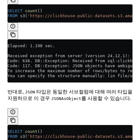
SELECT
 count
()
FROM
 s3(
'https://clickhouse-public-datasets.s3.amazon
Elapsed: 1.198 sec.
Received exception from server (version 24.12.1):
Code: 636. DB::Exception: Received from sql-clickhous
Code: 117. DB::Exception: JSON objects have ambiguous
To increase the maximum number of rows/bytes to read
You can specify the structure manually: (in file/uri 
반대로,
타입은 동일한 서브컬럼에 대해 여러 타입을
JSON
지원하므로 이 경우
를 사용할 수 있습니다.
JSONAsObject
SELECT
 count
()
FROM
 s3(
'https://clickhouse-public-datasets.s3.amazon