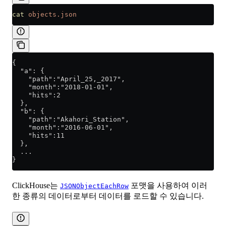
cat
 objects.json
{
  "a": {
    "path":"April_25,_2017",
    "month":"2018-01-01",
    "hits":2
  },
  "b": {
    "path":"Akahori_Station",
    "month":"2016-06-01",
    "hits":11
  },
  ...
}
ClickHouse는
포맷을 사용하여 이러
JSONObjectEachRow
한 종류의 데이터로부터 데이터를 로드할 수 있습니다.