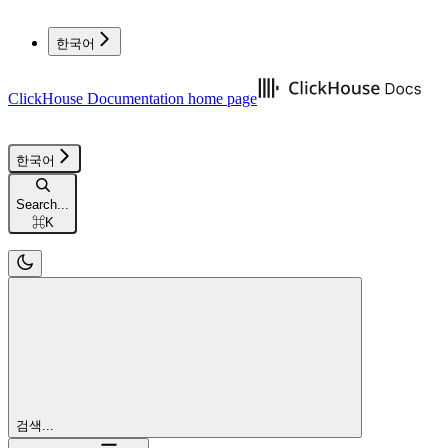
한국어
ClickHouse Documentation
home page
한국어
Search...
⌘
K
검색...