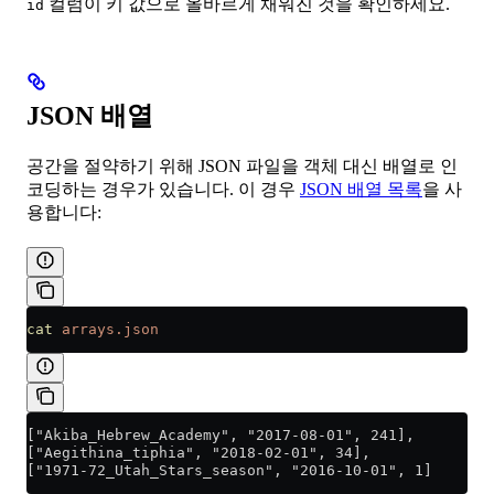
컬럼이 키 값으로 올바르게 채워진 것을 확인하세요.
id
JSON 배열
공간을 절약하기 위해 JSON 파일을 객체 대신 배열로 인
코딩하는 경우가 있습니다. 이 경우
JSON 배열 목록
을 사
용합니다:
cat
 arrays.json
["Akiba_Hebrew_Academy", "2017-08-01", 241],
["Aegithina_tiphia", "2018-02-01", 34],
["1971-72_Utah_Stars_season", "2016-10-01", 1]