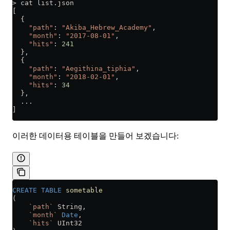
>
 cat list.json
[
  {
    "path"
: 
"Akiba_Hebrew_Academy"
,
    "month"
: 
"2017-08-01"
,
    "hits"
: 
241
  },
  {
    "path"
: 
"Aegithina_tiphia"
,
    "month"
: 
"2018-02-01"
,
    "hits"
: 
34
  },
  ...
]
이러한 데이터용 테이블을 만들어 보겠습니다:
CREATE
 TABLE
 sometable
(
    `path`
 String,
    `month`
 Date
,
    `hits`
 UInt32