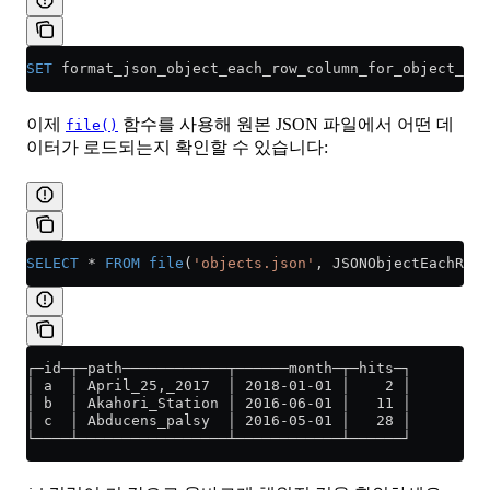
SET
 format_json_object_each_row_column_for_object_nam
이제
함수를 사용해 원본 JSON 파일에서 어떤 데
file()
이터가 로드되는지 확인할 수 있습니다:
SELECT
 *
 FROM
 file
(
'objects.json'
, JSONObjectEachRow)
┌─id─┬─path────────────┬──────month─┬─hits─┐
│ a  │ April_25,_2017  │ 2018-01-01 │    2 │
│ b  │ Akahori_Station │ 2016-06-01 │   11 │
│ c  │ Abducens_palsy  │ 2016-05-01 │   28 │
└────┴─────────────────┴────────────┴──────┘