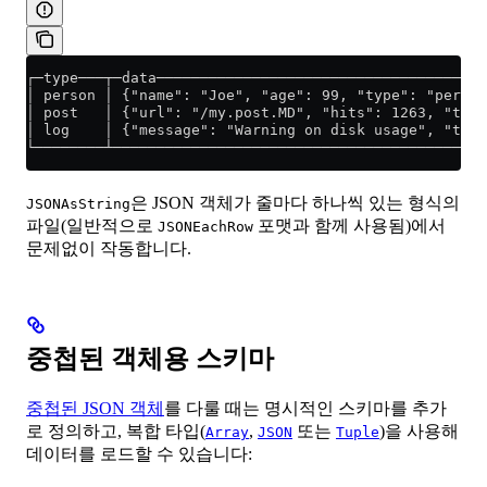
┌─type───┬─data──────────────────────────────────────
│ person │ {"name": "Joe", "age": 99, "type": "person
│ post   │ {"url": "/my.post.MD", "hits": 1263, "type
│ log    │ {"message": "Warning on disk usage", "type
└────────┴───────────────────────────────────────────
은 JSON 객체가 줄마다 하나씩 있는 형식의
JSONAsString
파일(일반적으로
포맷과 함께 사용됨)에서
JSONEachRow
문제없이 작동합니다.
중첩된 객체용 스키마
중첩된 JSON 객체
를 다룰 때는 명시적인 스키마를 추가
로 정의하고, 복합 타입(
,
또는
)을 사용해
Array
JSON
Tuple
데이터를 로드할 수 있습니다: