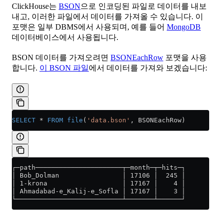
ClickHouse는
BSON
으로 인코딩된 파일로 데이터를 내보
내고, 이러한 파일에서 데이터를 가져올 수 있습니다. 이
포맷은 일부 DBMS에서 사용되며, 예를 들어
MongoDB
데이터베이스에서 사용됩니다.
BSON 데이터를 가져오려면
BSONEachRow
포맷을 사용
합니다.
이 BSON 파일
에서 데이터를 가져와 보겠습니다:
SELECT
 *
 FROM
 file
(
'data.bson'
, BSONEachRow)
┌─path──────────────────────┬─month─┬─hits─┐
│ Bob_Dolman                │ 17106 │  245 │
│ 1-krona                   │ 17167 │    4 │
│ Ahmadabad-e_Kalij-e_Sofla │ 17167 │    3 │
└───────────────────────────┴───────┴──────┘