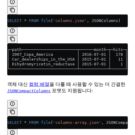
SELECT
 *
 FROM
 file
(
'columns.json'
, JSONColumns)
┌─path───────────────────────┬──────month─┬─hits─┐
│ 2007_Copa_America          │ 2016-07-01 │  178 │
│ Car_dealerships_in_the_USA │ 2015-07-01 │   11 │
│ Dihydromyricetin_reductase │ 2015-07-01 │    1 │
└────────────────────────────┴────────────┴──────┘
객체 대신
컬럼 배열
을 다룰 때 사용할 수 있는 더 간결한
포맷도 지원됩니다:
JSONCompactColumns
SELECT
 *
 FROM
 file
(
'columns-array.json'
, JSONCompactC