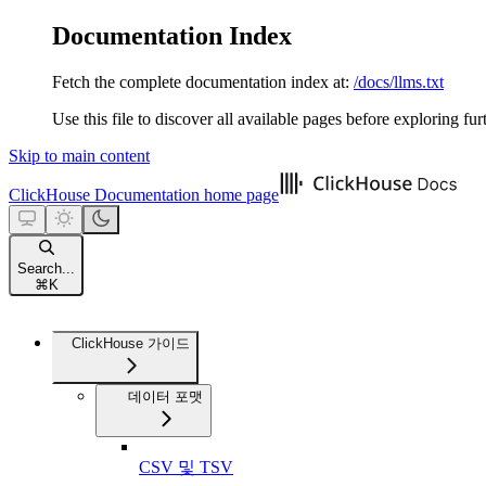
Documentation Index
Fetch the complete documentation index at:
/docs/llms.txt
Use this file to discover all available pages before exploring fur
Skip to main content
ClickHouse Documentation
home page
Search...
⌘
K
ClickHouse 가이드
데이터 포맷
CSV 및 TSV