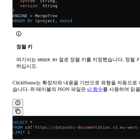
  `system`
 String,
  `version`
 String
)
ENGINE 
=
 MergeTree
ORDER BY
 (project, 
date
)
정렬 키
여기서는
절로 정렬 키를 지정했습니다. 정렬 
ORDER BY
하십시오.
ClickHouse는 확장자와 내용을 기반으로 유형을 자동으로
습니다. 위 테이블의 JSON 파일은
s3 함수
를 사용하여 읽을
SELECT
 *
FROM
 s3(
'https://datasets-documentation.s3.eu-west-
LIMIT
 1