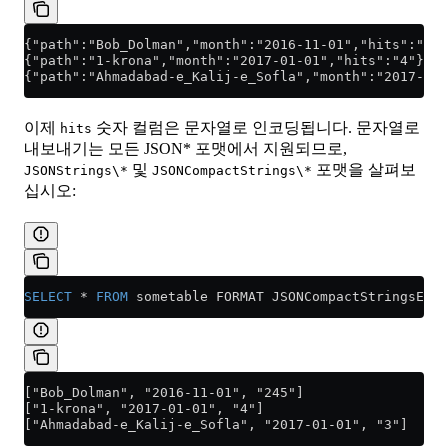
{"path":"Bob_Dolman","month":"2016-11-01","hits":"245
{"path":"1-krona","month":"2017-01-01","hits":"4"}
{"path":"Ahmadabad-e_Kalij-e_Sofla","month":"2017-01-
이제
숫자 컬럼은 문자열로 인코딩됩니다. 문자열로
hits
내보내기는 모든 JSON* 포맷에서 지원되므로,
및
포맷을 살펴보
JSONStrings\*
JSONCompactStrings\*
십시오:
SELECT
 *
 FROM
 sometable FORMAT JSONCompactStringsEach
["Bob_Dolman", "2016-11-01", "245"]
["1-krona", "2017-01-01", "4"]
["Ahmadabad-e_Kalij-e_Sofla", "2017-01-01", "3"]