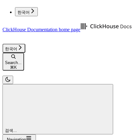
한국어
ClickHouse Documentation
home page
한국어
Search...
⌘
K
검색...
Navigation