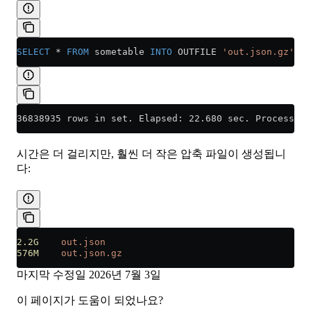
SELECT
 *
 FROM
 sometable 
INTO
 OUTFILE 
'out.json.gz'
 FO
36838935 rows in set. Elapsed: 22.680 sec. Processed 
시간은 더 걸리지만, 훨씬 더 작은 압축 파일이 생성됩니
다:
2.2G
    out.json
576M
    out.json.gz
마지막 수정일
2026년 7월 3일
이 페이지가 도움이 되었나요?