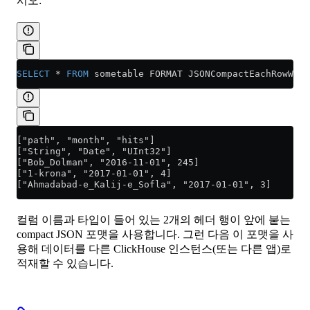
시오:
SELECT
 *
 FROM
 sometable FORMAT JSONCompactEachRowWith
["path", "month", "hits"]
["String", "Date", "UInt32"]
["Bob_Dolman", "2016-11-01", 245]
["1-krona", "2017-01-01", 4]
["Ahmadabad-e_Kalij-e_Sofla", "2017-01-01", 3]
컬럼 이름과 타입이 들어 있는 2개의 헤더 행이 앞에 붙는
compact JSON 포맷을 사용합니다. 그런 다음 이 포맷을 사
용해 데이터를 다른 ClickHouse 인스턴스(또는 다른 앱)로
적재할 수 있습니다.