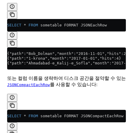
SELECT
 *
 FROM
 sometable FORMAT JSONEachRow
{"path":"Bob_Dolman","month":"2016-11-01","hits":245}
{"path":"1-krona","month":"2017-01-01","hits":4}
{"path":"Ahmadabad-e_Kalij-e_Sofla","month":"2017-01-
또는 컬럼 이름을 생략하여 디스크 공간을 절약할 수 있는
를 사용할 수 있습니다:
JSONCompactEachRow
SELECT
 *
 FROM
 sometable FORMAT JSONCompactEachRow