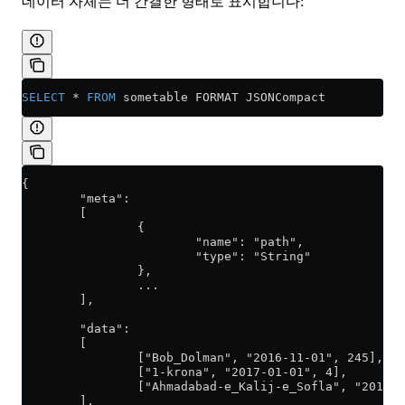
데이터 자체는 더 간결한 형태로 표시합니다:
SELECT
 *
 FROM
 sometable FORMAT JSONCompact
{
        "meta":
        [
                {
                        "name": "path",
                        "type": "String"
                },
                ...
        ],
        "data":
        [
                ["Bob_Dolman", "2016-11-01", 245],
                ["1-krona", "2017-01-01", 4],
                ["Ahmadabad-e_Kalij-e_Sofla", "2017-0
        ],