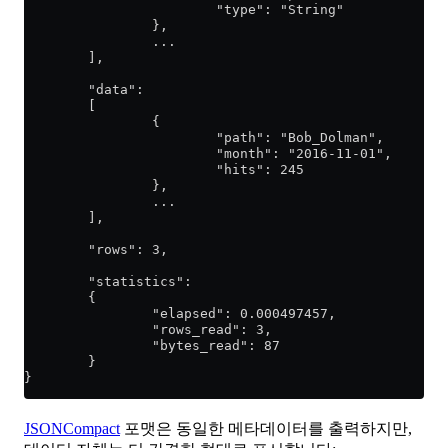
                        "type": "String"
                },
                ...
        ],
        "data":
        [
                {
                        "path": "Bob_Dolman",
                        "month": "2016-11-01",
                        "hits": 245
                },
                ...
        ],
        "rows": 3,
        "statistics":
        {
                "elapsed": 0.000497457,
                "rows_read": 3,
                "bytes_read": 87
        }
}
JSONCompact
포맷은 동일한 메타데이터를 출력하지만,