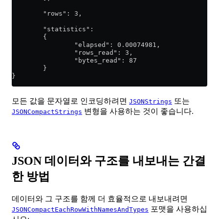
        "rows": 3,
        "statistics":
        {
                "elapsed": 0.00074981,
                "rows_read": 3,
                "bytes_read": 87
        }
}
모든 값을 문자열로 인코딩하려면
또는
JSONStrings
변형을 사용하는 것이 좋습니다.
JSONCompactStrings
JSON 데이터와 구조를 내보내는 간결
한 방법
데이터와 그 구조를 함께 더 효율적으로 내보내려면
포맷을 사용하십
JSONCompactEachRowWithNamesAndTypes