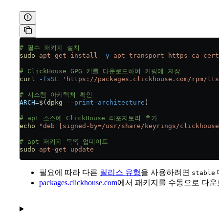
# 필수 패키지 설치
sudo
 apt-get
 install
 -y
 apt-transport-https
 ca-cert
# ClickHouse GPG 키를 다운로드하여 키링에 저장
curl
 -fsSL
 'https://packages.clickhouse.com/rpm/lts
# 시스템 아키텍처 확인
ARCH
=
$(
dpkg
 --print-architecture
)
# apt 소스에 ClickHouse 리포지토리 추가
echo
 "deb [signed-by=/usr/share/keyrings/clickhouse
# apt 패키지 목록 업데이트
sudo
 apt-get
 update
필요에 따라 다른
릴리스 유형
을 사용하려면
stable
packages.clickhouse.com
에서 패키지를 수동으로 다운