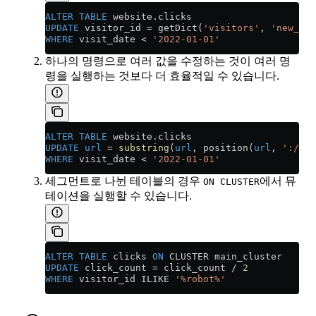
ALTER
 TABLE
 website
.
clicks
UPDATE
 visitor_id 
=
 getDict(
'visitors'
, 
'new_vis
WHERE
 visit_date 
<
 '2022-01-01'
하나의 명령으로 여러 값을 수정하는 것이 여러 명
령을 실행하는 것보다 더 효율적일 수 있습니다.
ALTER
 TABLE
 website
.
clicks
UPDATE
 url
 =
 substring
(
url
, position(
url
, 
'://'
)
WHERE
 visit_date 
<
 '2022-01-01'
세그먼트로 나뉜 테이블의 경우
에서 뮤
ON CLUSTER
테이션을 실행할 수 있습니다.
ALTER
 TABLE
 clicks 
ON
 CLUSTER main_cluster
UPDATE
 click_count 
=
 click_count 
/
 2
WHERE
 visitor_id ILIKE 
'%robot%'