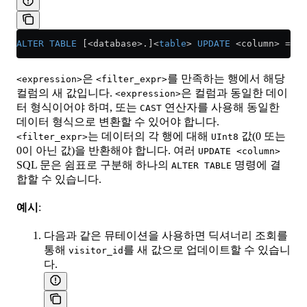
ALTER
 TABLE
 [<database>.]
<
table
>
 UPDATE
 <
column
>
 =
 <
e
은
를 만족하는 행에서 해당
<expression>
<filter_expr>
컬럼의 새 값입니다.
은 컬럼과 동일한 데이
<expression>
터 형식이어야 하며, 또는
연산자를 사용해 동일한
CAST
데이터 형식으로 변환할 수 있어야 합니다.
는 데이터의 각 행에 대해
값(0 또는
<filter_expr>
UInt8
0이 아닌 값)을 반환해야 합니다. 여러
UPDATE <column>
SQL 문은 쉼표로 구분해 하나의
명령에 결
ALTER TABLE
합할 수 있습니다.
예시
:
다음과 같은 뮤테이션을 사용하면 딕셔너리 조회를
통해
를 새 값으로 업데이트할 수 있습니
visitor_id
다.