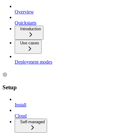
Overview
Quickstarts
Introduction
Use cases
Deployment modes
Setup
Install
Cloud
Self-managed