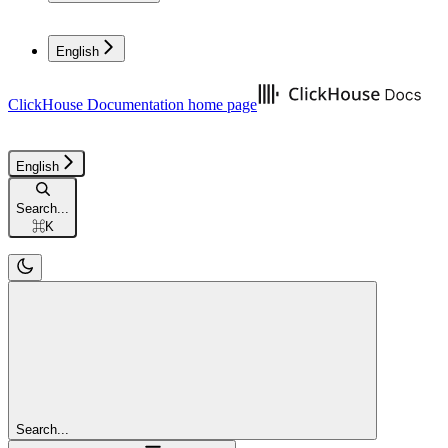
English
ClickHouse Documentation
home page
English
Search...
⌘
K
Search...