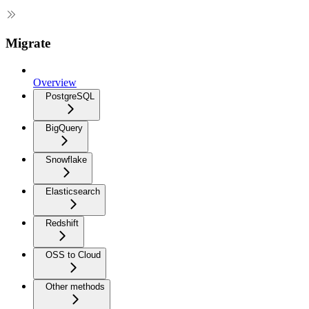
Migrate
Overview
PostgreSQL
BigQuery
Snowflake
Elasticsearch
Redshift
OSS to Cloud
Other methods