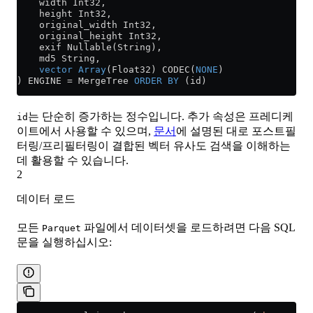
    width Int32,
    height Int32,
    original_width Int32,
    original_height Int32,
    exif Nullable(String),
    md5 String,
    vector
 Array
(Float32) CODEC(
NONE
)
) ENGINE 
=
 MergeTree 
ORDER BY
 (id)
는 단순히 증가하는 정수입니다. 추가 속성은 프레디케
id
이트에서 사용할 수 있으며,
문서
에 설명된 대로 포스트필
터링/프리필터링이 결합된 벡터 유사도 검색을 이해하는
데 활용할 수 있습니다.
2
데이터 로드
모든
파일에서 데이터셋을 로드하려면 다음 SQL
Parquet
문을 실행하십시오: