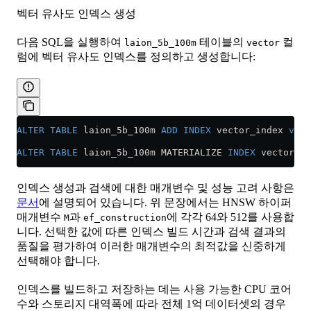
벡터 유사도 인덱스 생성
다음 SQL을 실행하여
테이블의
컬
laion_5b_100m
vector
럼에 벡터 유사도 인덱스를 정의하고 생성합니다:
ALTER
 TABLE
 laion_5b_100m 
ADD
 INDEX
 vector_index 
vect
ALTER
 TABLE
 laion_5b_100m MATERIALIZE 
INDEX
 vector_in
인덱스 생성과 검색에 대한 매개변수 및 성능 고려 사항은
문서
에 설명되어 있습니다. 위 문장에서는 HNSW 하이퍼
매개변수
과
에 각각 64와 512를 사용합
M
ef_construction
니다. 선택한 값에 따른 인덱스 빌드 시간과 검색 결과의
품질을 평가하여 이러한 매개변수의 최적값을 신중하게
선택해야 합니다.
인덱스를 빌드하고 저장하는 데는 사용 가능한 CPU 코어
수와 스토리지 대역폭에 따라 전체 1억 데이터셋의 경우