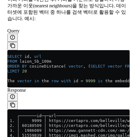
가까운 이웃(nearest neighbours)을 찾는 방식입니다. 데이
터셋에 포함된 벡터 중 하나를 검색 벡터로 활용할 수 있
습니다. 예시:
Query
SELECT
 id, 
url
FROM
 laion_5b_100m
ORDER BY
 cosineDistance( 
vector
, (
SELECT
 vector
 FROM
 
LIMIT
 20
The 
vector
 in
 the 
row
 with
 id 
=
 9999
 is
 the embedding
Response
    ┌───────id─┬─url─────────────────────────────────
 1. │     9999 │ https://certapro.com/belleville/wp-c
 2. │ 60180509 │ https://certapro.com/belleville/wp-c
 3. │  1986089 │ https://www.gannett-cdn.com/-mm-/cee
 4. │ 51559839 │ https://img1.mashed.com/img/gallery/