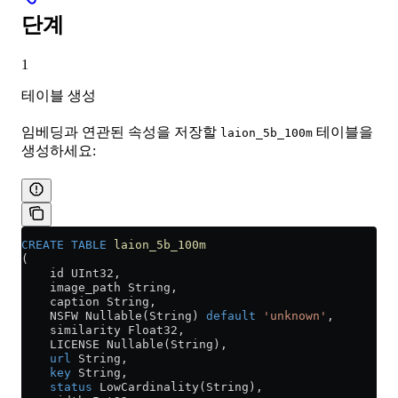
단계
1
테이블 생성
임베딩과 연관된 속성을 저장할
테이블을
laion_5b_100m
생성하세요:
CREATE
 TABLE
 laion_5b_100m
(
    id UInt32,
    image_path String,
    caption String,
    NSFW Nullable(String) 
default
 'unknown'
,
    similarity Float32,
    LICENSE Nullable(String),
    url
 String,
    key
 String,
    status
 LowCardinality(String),