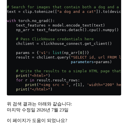
# Search for images that contain both a dog and a cat
text 
=
 clip.tokenize([
"a dog and a cat"
]).to(device)
with
 torch.no_grad():
    text_features 
=
 model.encode_text(text)
    np_arr 
=
 text_features.detach().cpu().numpy()
    # Pass ClickHouse credentials here
    chclient 
=
 clickhouse_connect.get_client()
    params 
=
 {
'v1'
: 
list
(np_arr[
0
])}
    result 
=
 chclient.query(
"SELECT id, url FROM laio
                            parameters
=
params)
    # Write the results to a simple HTML page that ca
    print
(
"<html>"
)
    for
 r 
in
 result.result_rows:
        print
(
"<img src = "
, r[
1
], 
'width="200" heigh
    print
(
"</html>"
)
위 검색 결과는 아래와 같습니다:
마지막 수정일
2026년 7월 23일
이 페이지가 도움이 되었나요?