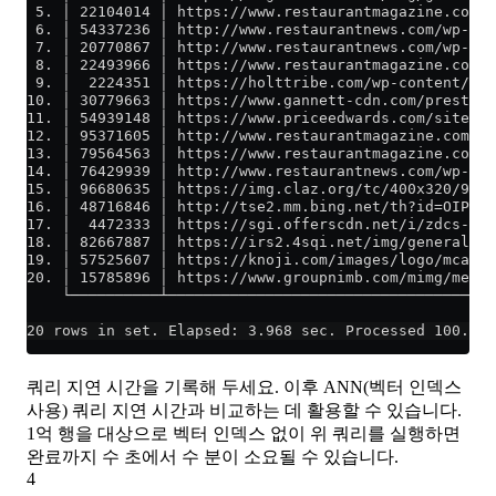
 5. │ 22104014 │ https://www.restaurantmagazine.com/w
 6. │ 54337236 │ http://www.restaurantnews.com/wp-con
 7. │ 20770867 │ http://www.restaurantnews.com/wp-con
 8. │ 22493966 │ https://www.restaurantmagazine.com/w
 9. │  2224351 │ https://holttribe.com/wp-content/upl
10. │ 30779663 │ https://www.gannett-cdn.com/presto/2
11. │ 54939148 │ https://www.priceedwards.com/sites/d
12. │ 95371605 │ http://www.restaurantmagazine.com/wp
13. │ 79564563 │ https://www.restaurantmagazine.com/w
14. │ 76429939 │ http://www.restaurantnews.com/wp-con
15. │ 96680635 │ https://img.claz.org/tc/400x320/9w3h
16. │ 48716846 │ http://tse2.mm.bing.net/th?id=OIP.nN
17. │  4472333 │ https://sgi.offerscdn.net/i/zdcs-mer
18. │ 82667887 │ https://irs2.4sqi.net/img/general/20
19. │ 57525607 │ https://knoji.com/images/logo/mcalis
20. │ 15785896 │ https://www.groupnimb.com/mimg/merim
    └──────────┴─────────────────────────────────────
20 rows in set. Elapsed: 3.968 sec. Processed 100.38 
쿼리 지연 시간을 기록해 두세요. 이후 ANN(벡터 인덱스
사용) 쿼리 지연 시간과 비교하는 데 활용할 수 있습니다.
1억 행을 대상으로 벡터 인덱스 없이 위 쿼리를 실행하면
완료까지 수 초에서 수 분이 소요될 수 있습니다.
4