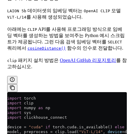
데이터셋의 임베딩 벡터는
모델
LAION 5b
OpenAI CLIP
를 사용해 생성되었습니다.
ViT-L/14
아래에는
API를 사용해 프로그래밍 방식으로 임베
CLIP
딩 벡터를 생성하는 방법을 보여주는 Python 예시 스크립
트가 제공됩니다. 그런 다음 검색 임베딩 벡터를
SELECT
쿼리에서
함수의 인수로 전달합니다.
cosineDistance()
패키지 설치 방법은
OpenAI GitHub 리포지토리
를 참
clip
고하십시오.
import
 torch
import
 clip
import
 numpy 
as
 np
import
 sys
import
 clickhouse_connect
device 
=
 "cuda"
 if
 torch.cuda.is_available() 
else
 "cp
model, preprocess 
=
 clip.load(
"ViT-L/14"
, 
device
=
devi