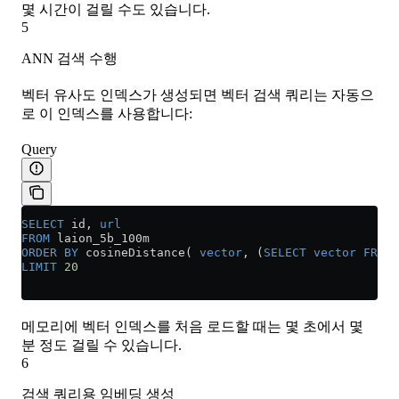
몇 시간이 걸릴 수도 있습니다.
5
ANN 검색 수행
벡터 유사도 인덱스가 생성되면 벡터 검색 쿼리는 자동으
로 이 인덱스를 사용합니다:
Query
SELECT
 id, 
url
FROM
 laion_5b_100m
ORDER BY
 cosineDistance( 
vector
, (
SELECT
 vector
 FROM
 
LIMIT
 20
메모리에 벡터 인덱스를 처음 로드할 때는 몇 초에서 몇
분 정도 걸릴 수 있습니다.
6
검색 쿼리용 임베딩 생성