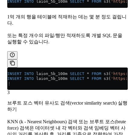
INSERT INTO
 laion_5b_100m 
SELECT
 *
 FROM
 s3(
'https://c
1억 개의 행을 테이블에 적재하는 데는 몇 분 정도 걸립니
다.
또는 특정 개수의 파일/행만 적재하도록 개별 SQL 문을
실행할 수 있습니다.
INSERT INTO
 laion_5b_100m 
SELECT
 *
 FROM
 s3(
'https://c
INSERT INTO
 laion_5b_100m 
SELECT
 *
 FROM
 s3(
'https://c
⋮
3
브루트 포스 벡터 유사도 검색(vector similarity search) 실행
하기
KNN (k - Nearest Neighbours) 검색 또는 브루트 포스(brute
force) 검색은 데이터셋 내 각 벡터와 검색 임베딩 벡터 사
이의 거리를 계산한 후, 거리를 기준으로 정렬하여 가장