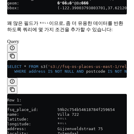
geom:                �^��a�^@Bσ���
bbox:                (-122.39003793803701,37.62120111
꽤 많은 필드가
이므로, 좀 더 유용한 데이터를 반환
ᴺᵁᴸᴸ
하도록 쿼리에 몇 가지 조건을 추가할 수 있습니다:
Query
SELECT
 *
 FROM
 s3(
's3://fsq-os-places-us-east-1/releas
   WHERE
 address
 IS NOT NULL
 AND
 postcode 
IS NOT NULL
Row 1:
──────
fsq_place_id:        59b2c754b54618784f259654
name:                Villa 722
latitude:            ᴺᵁᴸᴸ
longitude:           ᴺᵁᴸᴸ
address:             Gijzenveldstraat 75
locality:            Zutendaal