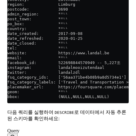
region:              Limburg
postcode:            3690
admin_region:        ᴺᵁᴸᴸ
post_town:           ᴺᵁᴸᴸ
po_box:              ᴺᵁᴸᴸ
country:             ᴺᵁᴸᴸ
date_created:        2017-09-08
date_refreshed:      2020-01-25
date_closed:         ᴺᵁᴸᴸ
tel:                 ᴺᵁᴸᴸ
website:             https://www.landal.be
email:               ᴺᵁᴸᴸ
facebook_id:         522698844570949 -- 5,227조
instagram:           landalmooizutendaal
twitter:             landalzdl
fsq_category_ids:    ['56aa371be4b08b9a8d5734e1']
fsq_category_labels: ['Travel and Transportation > Lo
placemaker_url:      https://foursquare.com/placemake
geom:                ᴺᵁᴸᴸ
bbox:                (NULL,NULL,NULL,NULL)
다음 쿼리를 실행하여
로 데이터에서 자동 추론
DESCRIBE
된 스키마를 확인하세요:
Query