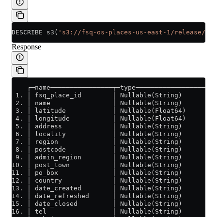
DESCRIBE s3(
's3://fsq-os-places-us-east-1/release/dt=
Response
    ┌─name────────────────┬─type─────────────────────
 1. │ fsq_place_id        │ Nullable(String)         
 2. │ name                │ Nullable(String)         
 3. │ latitude            │ Nullable(Float64)        
 4. │ longitude           │ Nullable(Float64)        
 5. │ address             │ Nullable(String)         
 6. │ locality            │ Nullable(String)         
 7. │ region              │ Nullable(String)         
 8. │ postcode            │ Nullable(String)         
 9. │ admin_region        │ Nullable(String)         
10. │ post_town           │ Nullable(String)         
11. │ po_box              │ Nullable(String)         
12. │ country             │ Nullable(String)         
13. │ date_created        │ Nullable(String)         
14. │ date_refreshed      │ Nullable(String)         
15. │ date_closed         │ Nullable(String)         
16. │ tel                 │ Nullable(String)         