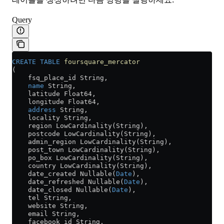
Query
CREATE
 TABLE
 foursquare_mercator
(
    fsq_place_id String,
    name
 String,
    latitude Float64,
    longitude Float64,
    address
 String,
    locality String,
    region LowCardinality(String),
    postcode LowCardinality(String),
    admin_region LowCardinality(String),
    post_town LowCardinality(String),
    po_box LowCardinality(String),
    country LowCardinality(String),
    date_created Nullable(
Date
),
    date_refreshed Nullable(
Date
),
    date_closed Nullable(
Date
),
    tel String,
    website String,
    email String,
    facebook_id String,