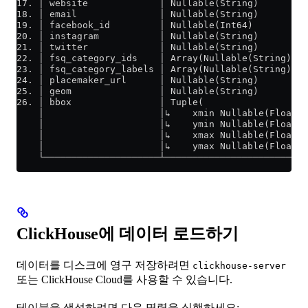
17. │ website             │ Nullable(String)         
18. │ email               │ Nullable(String)         
19. │ facebook_id         │ Nullable(Int64)          
20. │ instagram           │ Nullable(String)         
21. │ twitter             │ Nullable(String)         
22. │ fsq_category_ids    │ Array(Nullable(String))  
23. │ fsq_category_labels │ Array(Nullable(String))  
24. │ placemaker_url      │ Nullable(String)         
25. │ geom                │ Nullable(String)         
26. │ bbox                │ Tuple(                   
    │                     │↳    xmin Nullable(Float64
    │                     │↳    ymin Nullable(Float64
    │                     │↳    xmax Nullable(Float64
    │                     │↳    ymax Nullable(Float64
    └─────────────────────┴──────────────────────────
ClickHouse에 데이터 로드하기
데이터를 디스크에 영구 저장하려면
clickhouse-server
또는 ClickHouse Cloud를 사용할 수 있습니다.
테이블을 생성하려면 다음 명령을 실행하세요: