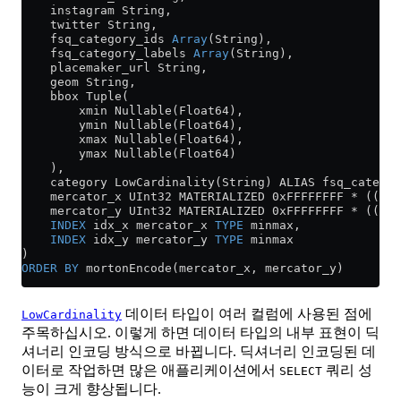
    instagram String,
    twitter String,
    fsq_category_ids 
Array
(String),
    fsq_category_labels 
Array
(String),
    placemaker_url String,
    geom String,
    bbox Tuple(
        xmin Nullable(Float64),
        ymin Nullable(Float64),
        xmax Nullable(Float64),
        ymax Nullable(Float64)
    ),
    category LowCardinality(String) ALIAS fsq_categor
    mercator_x UInt32 MATERIALIZED 0xFFFFFFFF 
*
 ((lon
    mercator_y UInt32 MATERIALIZED 0xFFFFFFFF 
*
 ((
1
 /
    INDEX
 idx_x mercator_x 
TYPE
 minmax,
    INDEX
 idx_y mercator_y 
TYPE
 minmax
)
ORDER BY
 mortonEncode(mercator_x, mercator_y)
데이터 타입이 여러 컬럼에 사용된 점에
LowCardinality
주목하십시오. 이렇게 하면 데이터 타입의 내부 표현이 딕
셔너리 인코딩 방식으로 바뀝니다. 딕셔너리 인코딩된 데
이터로 작업하면 많은 애플리케이션에서
쿼리 성
SELECT
능이 크게 향상됩니다.