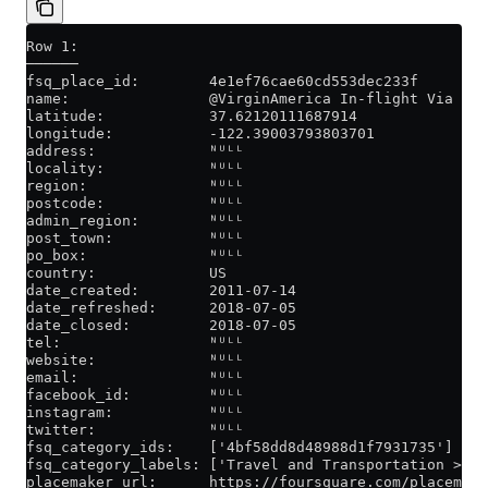
Row 1:
──────
fsq_place_id:        4e1ef76cae60cd553dec233f
name:                @VirginAmerica In-flight Via @Go
latitude:            37.62120111687914
longitude:           -122.39003793803701
address:             ᴺᵁᴸᴸ
locality:            ᴺᵁᴸᴸ
region:              ᴺᵁᴸᴸ
postcode:            ᴺᵁᴸᴸ
admin_region:        ᴺᵁᴸᴸ
post_town:           ᴺᵁᴸᴸ
po_box:              ᴺᵁᴸᴸ
country:             US
date_created:        2011-07-14
date_refreshed:      2018-07-05
date_closed:         2018-07-05
tel:                 ᴺᵁᴸᴸ
website:             ᴺᵁᴸᴸ
email:               ᴺᵁᴸᴸ
facebook_id:         ᴺᵁᴸᴸ
instagram:           ᴺᵁᴸᴸ
twitter:             ᴺᵁᴸᴸ
fsq_category_ids:    ['4bf58dd8d48988d1f7931735']
fsq_category_labels: ['Travel and Transportation > Tr
placemaker_url:      https://foursquare.com/placemake