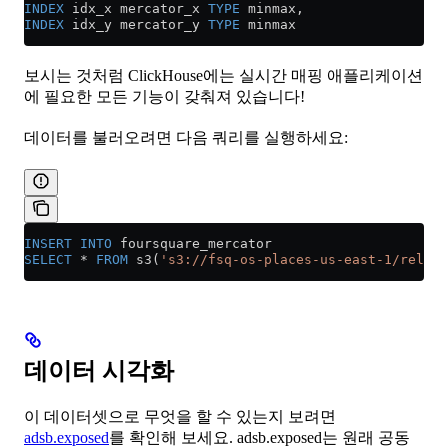
INDEX
 idx_x mercator_x 
TYPE
 minmax,
INDEX
 idx_y mercator_y 
TYPE
 minmax
보시는 것처럼 ClickHouse에는 실시간 매핑 애플리케이션
에 필요한 모든 기능이 갖춰져 있습니다!
데이터를 불러오려면 다음 쿼리를 실행하세요:
INSERT INTO
 foursquare_mercator 
SELECT
 *
 FROM
 s3(
's3://fsq-os-places-us-east-1/releas
데이터 시각화
이 데이터셋으로 무엇을 할 수 있는지 보려면
adsb.exposed
를 확인해 보세요. adsb.exposed는 원래 공동