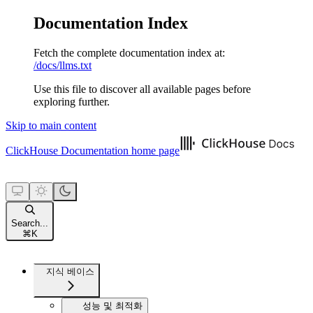
Documentation Index
Fetch the complete documentation index at:
/docs/llms.txt
Use this file to discover all available pages before
exploring further.
Skip to main content
ClickHouse Documentation
home page
Search...
⌘
K
지식 베이스
성능 및 최적화