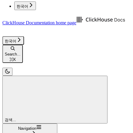
한국어
ClickHouse Documentation
home page
한국어
Search...
⌘
K
검색...
Navigation