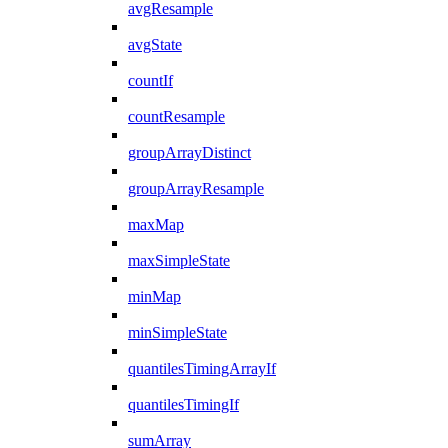
avgResample
avgState
countIf
countResample
groupArrayDistinct
groupArrayResample
maxMap
maxSimpleState
minMap
minSimpleState
quantilesTimingArrayIf
quantilesTimingIf
sumArray