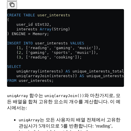
CREATE
 TABLE
 user_interests
(
    user_id UInt32,
    interests 
Array
(String)
) ENGINE 
=
 Memory;
INSERT INTO
 user_interests 
VALUES
    (
1
, ['reading', 'gaming', 'music']),
    (
2
, ['gaming', 'sports', 'music']),
    (
3
, ['reading', 'cooking']);
SELECT
    uniqArray(interests) 
AS
 unique_interests_total,
    uniq(arrayJoin(interests)) 
AS
 unique_interests_ar
FROM
 user_interests;
함수는
와 마찬가지로, 모
uniqArray
uniq(arrayJoin())
든 배열을 합쳐 고유한 요소의 개수를 계산합니다. 이 예
시에서는:
는 모든 사용자의 배열 전체에서 고유한
uniqArray
관심사가 5개이므로 5를 반환합니다: ‘reading’,