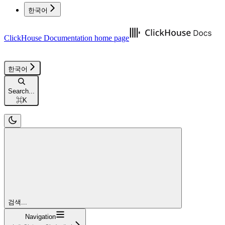
한국어
ClickHouse Documentation
home page
한국어
Search...
⌘
K
검색...
Navigation