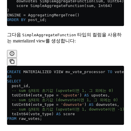
    downvotes SimpleAggregateFunction(sum, UInt64),
    score SimpleAggregateFunction(sum, Int64)
)
ENGINE 
=
 AggregatingMergeTree()
ORDER BY
 post_id;
그다음
타입의 컬럼을 사용하
SimpleAggregateFunction
는 materialized view를 생성합니다:
CREATE
 MATERIALIZED VIEW mv_vote_processor 
TO
 vote_ag
AS
SELECT
  post_id,
  -- sum 상태의 초기값 (upvote이면 1, 그 외에는 0)
  toUInt64(vote_type 
=
 'upvote'
) 
AS
 upvotes,
  -- sum 상태의 초기값 (downvote이면 1, 그 외에는 0)
  toUInt64(vote_type 
=
 'downvote'
) 
AS
 downvotes,
  -- sum 상태의 초기값 (upvote이면 1, downvote이면 -1)
  toInt64(vote_type) 
AS
 score
FROM
 raw_votes;