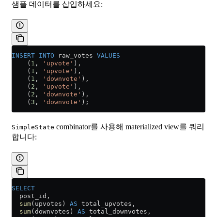
샘플 데이터를 삽입하세요:
INSERT INTO
 raw_votes 
VALUES
    (
1
, 
'upvote'
),
    (
1
, 
'upvote'
),
    (
1
, 
'downvote'
),
    (
2
, 
'upvote'
),
    (
2
, 
'downvote'
),
    (
3
, 
'downvote'
);
combinator를 사용해 materialized view를 쿼리
SimpleState
합니다:
SELECT
  post_id,
  sum
(upvotes) 
AS
 total_upvotes,
  sum
(downvotes) 
AS
 total_downvotes,