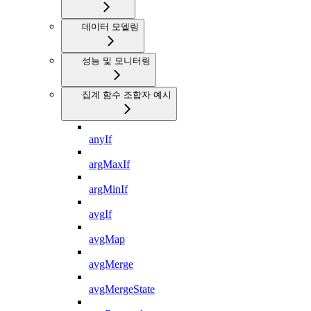
데이터 모델링
성능 및 모니터링
집계 함수 조합자 예시
anyIf
argMaxIf
argMinIf
avgIf
avgMap
avgMerge
avgMergeState