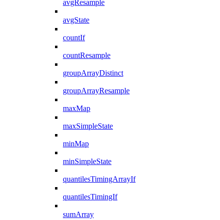
avgResample
avgState
countIf
countResample
groupArrayDistinct
groupArrayResample
maxMap
maxSimpleState
minMap
minSimpleState
quantilesTimingArrayIf
quantilesTimingIf
sumArray