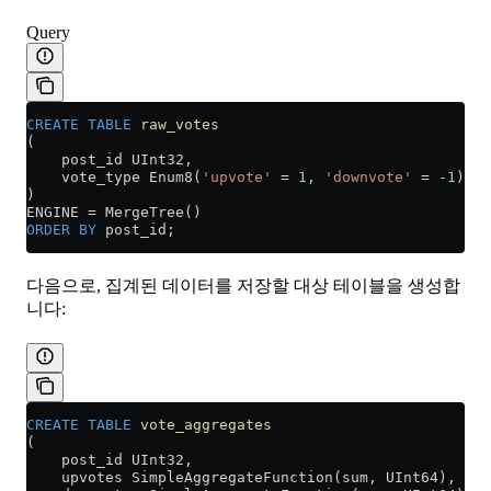
Query
CREATE
 TABLE
 raw_votes
(
    post_id UInt32,
    vote_type Enum8(
'upvote'
 =
 1
, 
'downvote'
 =
 -
1
)
)
ENGINE 
=
 MergeTree()
ORDER BY
 post_id;
다음으로, 집계된 데이터를 저장할 대상 테이블을 생성합
니다:
CREATE
 TABLE
 vote_aggregates
(
    post_id UInt32,
    upvotes SimpleAggregateFunction(sum, UInt64),