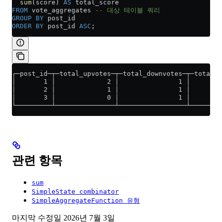
  sum
(score) 
AS
 total_score
FROM
 vote_aggregates 
-- 대상 테이블 쿼리
GROUP BY
 post_id
ORDER BY
 post_id 
ASC
;
┌─post_id─┬─total_upvotes─┬─total_downvotes─┬─total_s
│       1 │             2 │               1 │        
│       2 │             1 │               1 │        
│       3 │             0 │               1 │        
└─────────┴───────────────┴─────────────────┴────────
관련 항목
sum
SimpleState combinator
SimpleAggregateFunction 유형
마지막 수정일
2026년 7월 3일